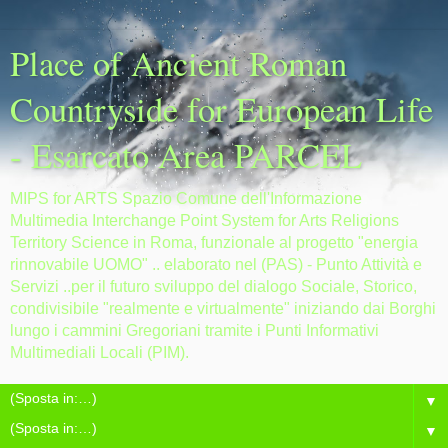
Place of Ancient Roman
Countryside for European Life
- Esarcato Area PARCEL
MIPS for ARTS Spazio Comune dell'Informazione
Multimedia Interchange Point System for Arts Religions
Territory Science in Roma, funzionale al progetto "energia
rinnovabile UOMO" .. elaborato nel (PAS) - Punto Attività e
Servizi ..per il futuro sviluppo del dialogo Sociale, Storico,
condivisibile "realmente e virtualmente" iniziando dai Borghi
lungo i cammini Gregoriani tramite i Punti Informativi
Multimediali Locali (PIM).
▼
▼