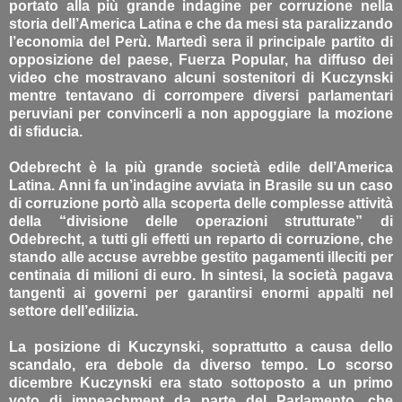
portato alla più grande indagine per corruzione nella
storia dell’America Latina e che da mesi sta paralizzando
l’economia del Perù. Martedì sera il principale partito di
opposizione del paese, Fuerza Popular, ha diffuso dei
video che mostravano alcuni sostenitori di Kuczynski
mentre tentavano di corrompere diversi parlamentari
peruviani per convincerli a non appoggiare la mozione
di sfiducia.
Odebrecht è la più grande società edile dell’America
Latina. Anni fa un’indagine avviata in Brasile su un caso
di corruzione portò alla scoperta delle complesse attività
della “divisione delle operazioni strutturate” di
Odebrecht, a tutti gli effetti un reparto di corruzione, che
stando alle accuse avrebbe gestito pagamenti illeciti per
centinaia di milioni di euro. In sintesi, la società pagava
tangenti ai governi per garantirsi enormi appalti nel
settore dell’edilizia.
La posizione di Kuczynski, soprattutto a causa dello
scandalo, era debole da diverso tempo. Lo scorso
dicembre Kuczynski era stato sottoposto a un primo
voto di impeachment da parte del Parlamento, che