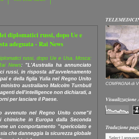
TELEMEDICI
dei diplomatici russi, dopo Ue e
sta adeguata - Rai News
diplomatici russi, dopo Ue e Usa. Mosca:
 Rai News
:
"L'Australia ha annunciato
ci russi, in risposta all'avvelenamento
pal e della figlia Yulia nel Regno Unito
COMPAGNA di V
o ministro australiano Malcolm Turnbull
genti dell'intelligence non dichiarati, a
Visualizzazion
iorni per lasciare il Paese.
1
cco avvenuto nel Regno Unito come"il
i chimiche in Europa dalla Seconda
Traduzione pagi
ome un comportamento "spericolato e
ssia che danneggia la sicurezza globale