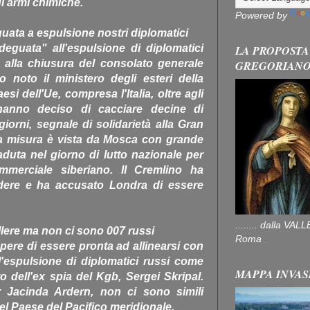
 di armi chimiche.
Powered by
uata a espulsione nostri diplomatici
eguata" all'espulsione di diplomatici
LA PROPOSTA
e alla chiusura del consolato generale
GREGORIAN
 noto il ministero degli esteri della
i dell'Ue, compresa l'Italia, oltre agli
 hanno deciso di cacciare decine di
giorni, segnale di solidarietà alla Gran
La misura è vista da Mosca con grande
aduta nel giorno di lutto nazionale per
mmerciale siberiano. Il Cremlino ha
ndere e ha accusato Londra di essere
........ dalla V
lere ma non ci sono 007 russi
Roma
ere di essere pronta ad allinearsi con
ell'espulsione di diplomatici russi come
MAPPA INVAS
o dell'ex spia del Kgb, Sergei Skripal.
r Jacinda Ardern, non ci sono simili
 nel Paese del Pacifico meridionale.