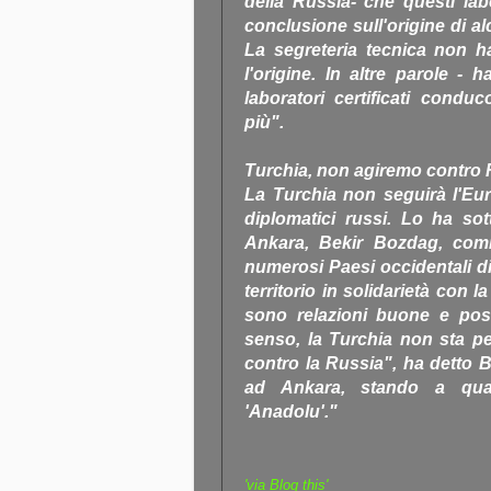
della Russia- che questi la
conclusione sull'origine di a
La segreteria tecnica non h
l'origine. In altre parole - 
laboratori certificati cond
più".
Turchia, non agiremo contro 
La Turchia non seguirà l'Euro
diplomatici russi. Lo ha sot
Ankara, Bekir Bozdag, comm
numerosi Paesi occidentali di
territorio in solidarietà con 
sono relazioni buone e posi
senso, la Turchia non sta p
contro la Russia", ha detto
ad Ankara, stando a quant
'Anadolu'."
'via Blog this'