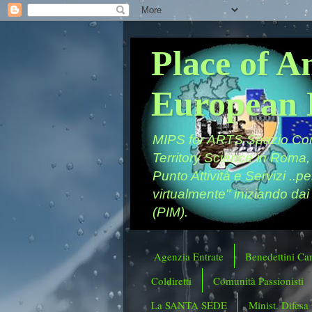
Place of A
European 
MIPS for ARTS Spazio Comu
Territory Science in Roma,
Punto Attività e Servizi ..p
virtualmente" iniziando dai
(PIM).
Agenzia Entrate
Benedettini Ca
Coldiretti
Comunità Passionisti
La SANTA SEDE
Minist. Difesa