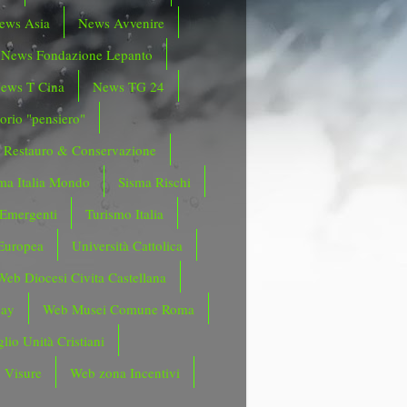
ews Asia
News Avvenire
News Fondazione Lepanto
ews T Cina
News TG 24
orio "pensiero"
Restauro & Conservazione
ma Italia Mondo
Sisma Rischi
 Emergenti
Turismo Italia
Europea
Università Cattolica
Web Diocesi Civita Castellana
day
Web Musei Comune Roma
lio Unità Cristiani
 Visure
Web zona Incentivi