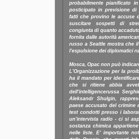
probabilmente pianificato i
posticipato in previsione d
fatti che provino le accus
suscitare sospetti di stre
congiunta di quanto accaduto
fornita dalle autorità america
russo a Seattle mostra che il
l'espulsione dei diplomatici ru
Mosca, Opac non può indicare
L'Organizzazione per la proi
ha il mandato per identificar
che si ritiene abbia avvel
dell'intelligencerussa Serghie
Aleksandr Shulgin, rappres
paese accusato del crimine da
test condotti presso i laborat
un'intervista radio - ci si a
sostanza chimica appartiene
nelle liste. E' importante no