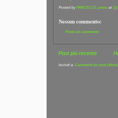
Posted by
PARCELCO_press
at
19
Nessun commento:
Posta un commento
Post più recente
H
Iscriviti a:
Commenti sul post (Atom