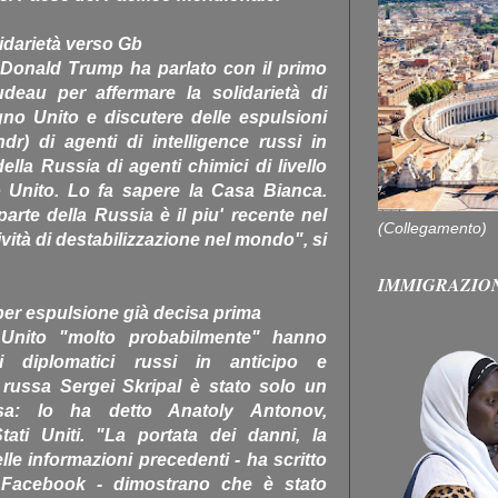
idarietà verso Gb
ti Donald Trump ha parlato con il primo
deau per affermare la solidarietà di
gno Unito e discutere delle espulsioni
r) di agenti di intelligence russi in
della Russia di agenti chimici di livello
o Unito. Lo fa sapere la Casa Bianca.
te della Russia è il piu' recente nel
(Collegamento)
ività di destabilizzazione nel mondo", si
IMMIGRAZIO
per espulsione già decisa prima
 Unito "molto probabilmente" hanno
ei diplomatici russi in anticipo e
 russa Sergei Skripal è stato solo un
sa: lo ha detto Anatoly Antonov,
ati Uniti. "La portata dei danni, la
lle informazioni precedenti - ha scritto
 Facebook - dimostrano che è stato