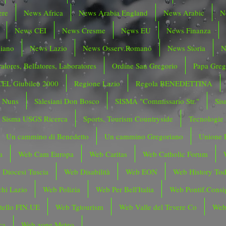
ere
News Africa
News Arabia England
News Arabic
N
News CEI
News Cresme
News EU
News Finanza
liano
News Lazio
News Osserv.Romano
News Storia
N
atores, Bellatores, Laboratores
Ordine San Gregorio
Papa Greg
CEL Giubileo 2000
Regione Lazio
Regola BENEDETTINA
o Nuns
Salesiani Don Bosco
SISMA "Commissario Str."
Sis
Sisma USGS Ricerca
Sports, Tourism Countryside
Tecnologie
Un cammino di Benedetto
Un cammino Gregoriano
Unione 
a
Web Cam Europa
Web Caritas
Web Catholic Forum
 Diocesi Tuscia
Web Disabilità
Web EON
Web History To
hi Lazio
Web Polizia
Web Per Bell'Italia
Web Pontif.Consig
tello FIN.UE
Web Tgtourism
Web Valle del Tevere Co
Web
ca
Web zone Meteo