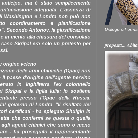
n anticipo, ma è stato semplicemente
i un'occasione adeguata. L'assenza di
e di Washington e Londra non può non
tto coordinamento e pianificazione
Dialogo & Forma
". Secondo Antonov, la giustificazione
ne in merito alla chiusura del consolato
 caso Skripal era solo un pretesto per
proposta... Ab
ssi.
 origine veleno
bizione delle armi chimiche (Opac) non
e il paese d'origine dell'agente nervino
enato in Inghilterra l'ex colonnello
i Skripal e la figlia Iulia: lo sostiene
entante presso l'Opac della Russia,
l governo di Londra. "Il risultato dei
ori certificati - ha spiegato Shulgin in
spetta che confermi se questa o quella
 agli agenti chimici che sono o meno
tare - ha proseguito il rappresentante