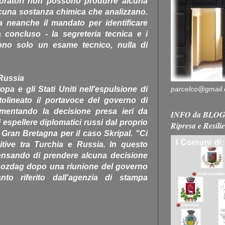
boratori non possono produrre alcuna
lcuna sostanza chimica che analizzano.
a neanche il mandato per identificare
ha concluso - la segreteria tecnica e i
ucono solo un esame tecnico, nulla di
Russia
parcelco@gmail
pa e gli Stati Uniti nell'espulsione di
tolineato il portavoce del governo di
entando la decisione presa ieri da
INFO da BLOG 
 espellere diplomatici russi dal proprio
Ripresa e Resili
la Gran Bretagna per il caso Skripal. "Ci
tive tra Turchia e Russia. In questo
ensando di prendere alcuna decisione
 Bozdag dopo una riunione del governo
o riferito dall'agenzia di stampa