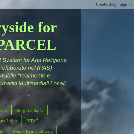
yside for
a PARCEL
System for Arts Religions
 elaborato nel (PAS) -
ivisibile "realmente e
rmativi Multimediali Locali
tici
Borghi d'Italia
ena Lazio
ISTAT
ti
Minist.Beni Culturali