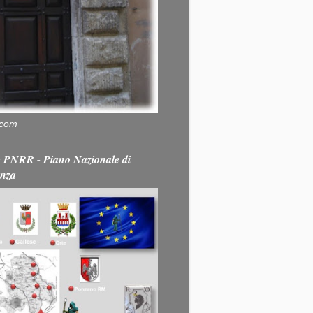
.com
PNRR - Piano Nazionale di
enza