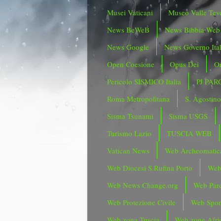
Musei Vaticani
Museo Valle Tev
News BeWeB
News Bibbia Web
News Google
News Governo Ita
Open Coesione
Opus Dei
Or
Pericolo SISMICO Italia
PJ PAR
Roma Metropolitana
S. Agostin
Sisma Tsunami
Sisma USGS
Turismo Lazio
TUSCIA WEB
Vatican News
Web Archeomatic
Web Diocesi S.Rufina Porto
Web
Web News Change.org
Web Parc
Web Protezione Civile
Web Spor
Web zona Tuscia
Web zone Afri