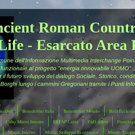
ncient Roman Countr
Life - Esarcato Are
ne dell'Informazione Multimedia Interchange Point 
 funzionale al progetto "energia rinnovabile UOMO" ..
er il futuro sviluppo del dialogo Sociale, Storico, cond
 Borghi lungo i cammini Gregoriani tramite i Punti Info
maldoli
Benedettini Italia
Benedettini Mondo
Beni Ecclesias
Culto Minist.Interno
ERFAP Lazio
FAO Allert
Franchig
Minist. Interno
Minist. Sviluppo Economico
Minist. Traspor