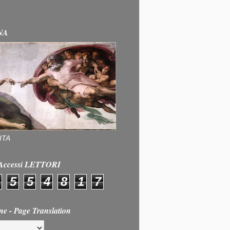
NA
ITA
e Accessi LETTORI
5
5
4
8
1
7
ne - Page Translation