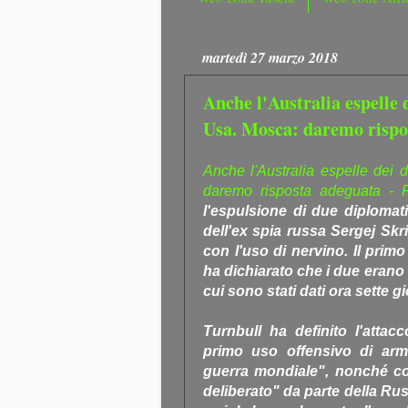
martedì 27 marzo 2018
Anche l'Australia espelle 
Usa. Mosca: daremo rispo
Anche l'Australia espelle dei 
daremo risposta adeguata -
l'espulsione di due diplomati
dell'ex spia russa Sergej Skri
con l'uso di nervino. Il prim
ha dichiarato che i due erano a
cui sono stati dati ora sette g
Turnbull ha definito l'atta
primo uso offensivo di arm
guerra mondiale", nonché c
deliberato" da parte della Ru