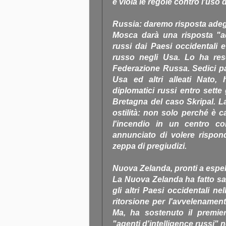
e viola le regole contro l'uso
Russia: daremo risposta adeg
Mosca darà una risposta "ad
russi dai Paesi occidentali 
russo negli Usa. Lo ha reso
Federazione Russa. Sedici paes
Usa ed altri alleati Nato,
diplomatici russi entro sette 
Bretagna del caso Skripal. 
ostilità: non solo perché è c
l'incendio in un centro co
annunciato di volere rispo
zeppa di pregiudizi.
Nuova Zelanda, pronti a espel
La Nuova Zelanda ha fatto sap
gli altri Paesi occidentali n
ritorsione per l'avvelenament
Ma, ha sostenuto il premie
"agenti d'intelligence russi"