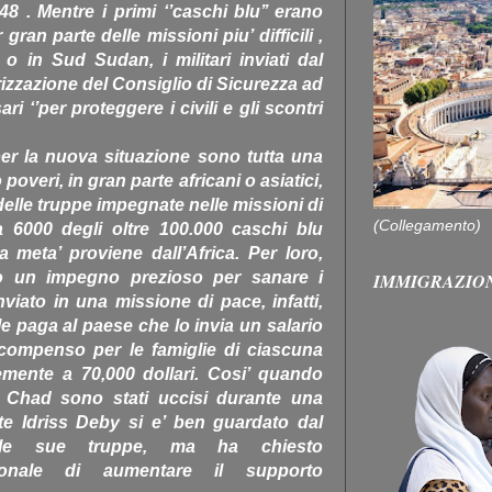
8 . Mentre i primi ‘’caschi blu’’ erano
ran parte delle missioni piu’ difficili ,
o in Sud Sudan, i militari inviati dal
rizzazione del Consiglio di Sicurezza ad
sari ‘’per proteggere i civili e gli scontri
per la nuova situazione sono tutta una
poveri, in gran parte africani o asiatici,
delle truppe impegnate nelle missioni di
(Collegamento)
a 6000 degli oltre 100.000 caschi blu
 meta’ proviene dall’Africa. Per loro,
o un impegno prezioso per sanare i
IMMIGRAZIO
nviato in una missione di pace, infatti,
le paga al paese che lo invia un salario
l compenso per le famiglie di ciascuna
temente a 70,000 dollari. Cosi’ quando
l Chad sono stati uccisi durante una
nte Idriss Deby si e’ ben guardato dal
elle sue truppe, ma ha chiesto
azionale di aumentare il supporto