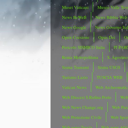
Musei Vaticani
Museo Valle Tev
News BeWeB
News Bibbia Web
News Google
News Governo Ita
Open Coesione
Opus Dei
Or
Pericolo SISMICO Italia
PJ PAR
Roma Metropolitana
S. Agostin
Sisma Tsunami
Sisma USGS
Turismo Lazio
TUSCIA WEB
Vatican News
Web Archeomatic
Web Diocesi S.Rufina Porto
Web
Web News Change.org
Web Parc
Web Protezione Civile
Web Spor
Web zona Tuscia
Web zone Afri