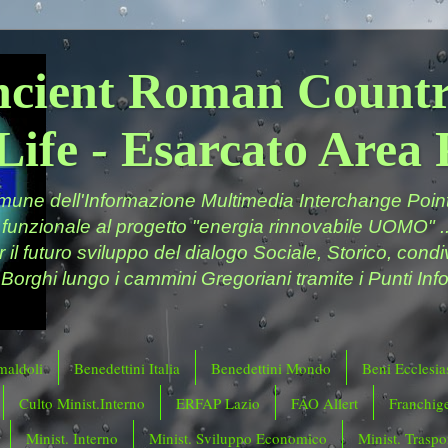
ncient Roman Countr
Life - Esarcato Are
ne dell'Informazione Multimedia Interchange Point 
 funzionale al progetto "energia rinnovabile UOMO" ..
er il futuro sviluppo del dialogo Sociale, Storico, cond
 Borghi lungo i cammini Gregoriani tramite i Punti Info
maldoli
Benedettini Italia
Benedettini Mondo
Beni Ecclesias
Culto Minist.Interno
ERFAP Lazio
FAO Allert
Franchig
Minist. Interno
Minist. Sviluppo Economico
Minist. Traspor