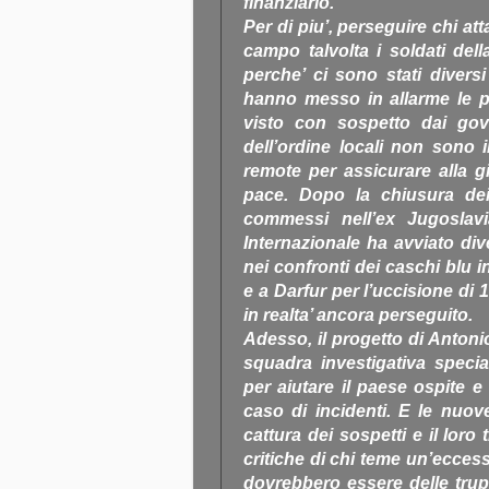
finanziario.
Per di piu’, perseguire chi att
campo talvolta i soldati dell
perche’ ci sono stati divers
hanno messo in allarme le pop
visto con sospetto dai gover
dell’ordine locali non sono i
remote per assicurare alla gi
pace. Dopo la chiusura dei t
commessi nell’ex Jugoslav
Internazionale ha avviato di
nei confronti dei caschi blu 
e a Darfur per l’uccisione di 
in realta’ ancora perseguito.
Adesso, il progetto di Antoni
squadra investigativa specia
per aiutare il paese ospite e 
caso di incidenti. E le nuov
cattura dei sospetti e il loro
critiche di chi teme un’eccess
dovrebbero essere delle trupp