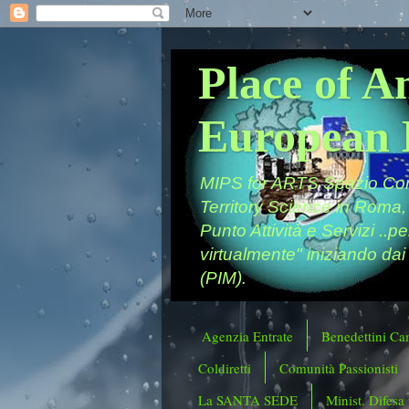
Place of A
European 
MIPS for ARTS Spazio Comu
Territory Science in Roma,
Punto Attività e Servizi ..p
virtualmente" iniziando dai
(PIM).
Agenzia Entrate
Benedettini Ca
Coldiretti
Comunità Passionisti
La SANTA SEDE
Minist. Difesa