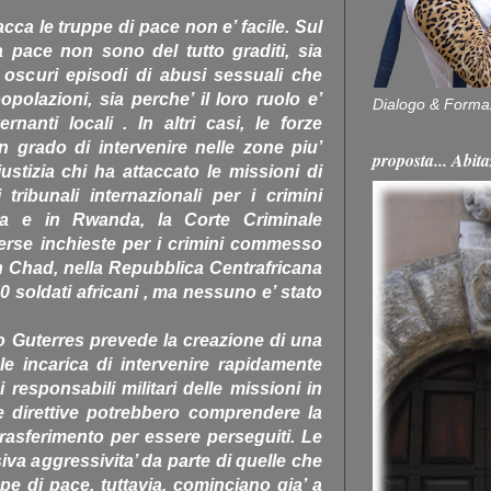
acca le truppe di pace non e’ facile. Sul
a pace non sono del tutto graditi, sia
i oscuri episodi di abusi sessuali che
olazioni, sia perche’ il loro ruolo e’
Dialogo & Forma
nanti locali . In altri casi, le forze
n grado di intervenire nelle zone piu’
proposta... Ab
ustizia chi ha attaccato le missioni di
ribunali internazionali per i crimini
ia e in Rwanda, la Corte Criminale
verse inchieste per i crimini commesso
in Chad, nella Repubblica Centrafricana
10 soldati africani , ma nessuno e’ stato
o Guterres prevede la creazione di una
le incarica di intervenire rapidamente
i responsabili militari delle missioni in
e direttive potrebbero comprendere la
 trasferimento per essere perseguiti. Le
iva aggressivita’ da parte di quelle che
e di pace, tuttavia, cominciano gia’ a