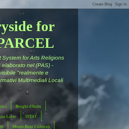
yside for
a PARCEL
System for Arts Religions
 elaborato nel (PAS) -
ivisibile "realmente e
rmativi Multimediali Locali
tici
Borghi d'Italia
ena Lazio
ISTAT
ti
Minist.Beni Culturali