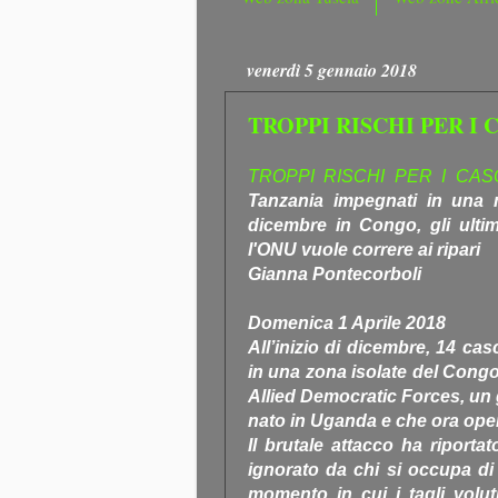
venerdì 5 gennaio 2018
TROPPI RISCHI PER I C
TROPPI RISCHI PER I CASCH
Tanzania impegnati in una 
dicembre in Congo, gli ultim
l'ONU vuole correre ai ripari
Gianna Pontecorboli
Domenica 1 Aprile 2018
All’inizio di dicembre, 14 cas
in una zona isolate del Congo,
Allied Democratic Forces, un g
nato in Uganda e che ora oper
Il brutale attacco ha riport
ignorato da chi si occupa di
momento in cui i tagli vol