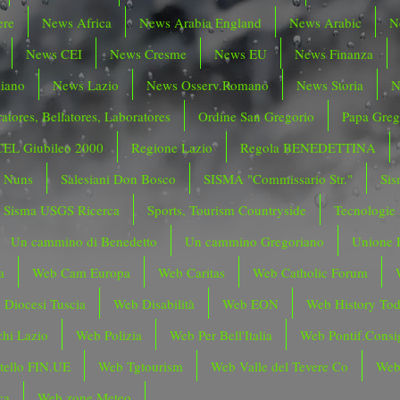
ere
News Africa
News Arabia England
News Arabic
N
News CEI
News Cresme
News EU
News Finanza
liano
News Lazio
News Osserv.Romano
News Storia
N
atores, Bellatores, Laboratores
Ordine San Gregorio
Papa Greg
CEL Giubileo 2000
Regione Lazio
Regola BENEDETTINA
o Nuns
Salesiani Don Bosco
SISMA "Commissario Str."
Sis
Sisma USGS Ricerca
Sports, Tourism Countryside
Tecnologie
Un cammino di Benedetto
Un cammino Gregoriano
Unione 
a
Web Cam Europa
Web Caritas
Web Catholic Forum
 Diocesi Tuscia
Web Disabilità
Web EON
Web History To
hi Lazio
Web Polizia
Web Per Bell'Italia
Web Pontif.Consig
tello FIN.UE
Web Tgtourism
Web Valle del Tevere Co
Web
ca
Web zone Meteo