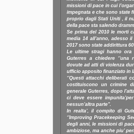
missioni di pace in cui l’orga
impegnata e che sono state fin
proprio dagli Stati Uniti , il 
della pace sta salendo dramm
Se prima del 2010 le morti 
media 14 all’anno, adesso il 
2017 sono state addirittura 60
Le ultime stragi hanno ora 
Guterres a chiedere ‘’una rev
dovute ad atti di violenza dur
ufficio apposito finanziato in 
‘’Questi attacchi deliberati 
costituiscono un crimine di 
generale Guterres, dopo l’att
ci deve essere impunita’pe
nessun’altra parte’’.
In realta’, il compito di G
‘’Improving Pracekeeping Secu
degli anni, le missioni di pa
ambiziose, ma anche piu’ pe