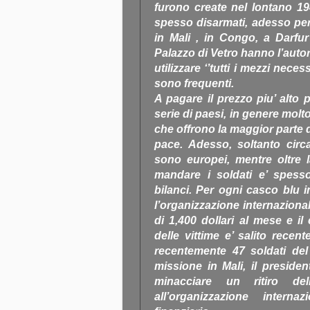
furono create nel lontano 194
spesso disarmati, adesso per g
in Mali , in Congo, a Darfur 
Palazzo di Vetro hanno l’auto
utilizzare ‘’tutti i mezzi neces
sono frequenti.
A pagare il prezzo piu’ alto 
serie di paesi, in genere molto 
che offrono la maggior parte 
pace. Adesso, soltanto circ
sono europei, mentre oltre la
mandare i soldati e’ spess
bilanci. Per ogni casco blu i
l’organizzazione internaziona
di 1,400 dollari al mese e i
delle vittime e’ salito recen
recentemente 47 soldati de
missione in Mali, il preside
minacciare un ritiro d
all’organizzazione intern