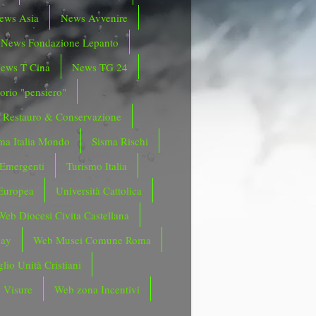
ews Asia
News Avvenire
News Fondazione Lepanto
ews T Cina
News TG 24
orio "pensiero"
Restauro & Conservazione
ma Italia Mondo
Sisma Rischi
 Emergenti
Turismo Italia
Europea
Università Cattolica
Web Diocesi Civita Castellana
day
Web Musei Comune Roma
lio Unità Cristiani
 Visure
Web zona Incentivi