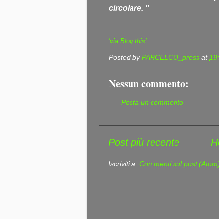
circolare. "
'via Blog this'
Posted by
PARCELCO_press
at
19
Nessun commento:
Posta un commento
Post più recente
H
Iscriviti a:
Commenti sul post (Atom