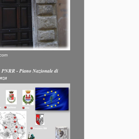
.com
PNRR - Piano Nazionale di
enza