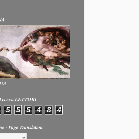
NA
ITA
e Accessi LETTORI
5
5
5
4
8
4
ne - Page Translation