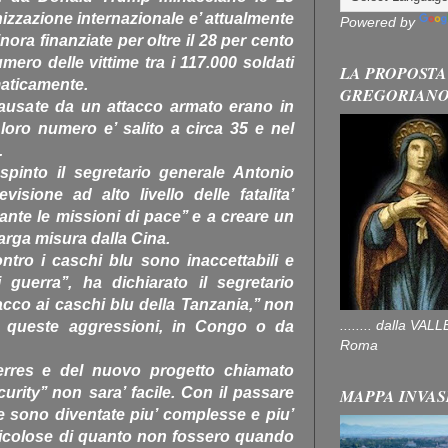
nizzazione internazionale e’ attualmente
Powered by
ora finanziate per oltre il 28 per cento
numero delle vittime tra i 117.000 soldati
LA PROPOSTA
aticamente.
GREGORIAN
causate da un attacco armato erano in
loro numero e’ salito a circa 35 e nel
.
spinto il segretario generale Antonio
isione ad alto livello delle fatalita’
ante le missioni di pace’’ e a creare un
larga misura dalla Cina.
contro i caschi blu sono inaccettabili e
guerra’’, ha dichiarato il segretario
acco ai caschi blu della Tanzania,’’ non
........ dalla V
r queste aggressioni, in Congo o da
Roma
uterres e del nuovo progetto chiamato
rity’’ non sara’ facile. Con il passare
MAPPA INVAS
ce sono diventate piu’ complesse e piu’
ricolose di quanto non fossero quando