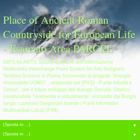
Place of Ancient Roman
Countryside for European Life
- Esarcato Area PARCEL
MIPS for ARTS Spazio Comune dell'Informazione
Multimedia Interchange Point System for Arts Religions
Territory Science in Roma, funzionale al progetto "energia
rinnovabile UOMO" .. elaborato nel (PAS) - Punto Attività e
Servizi ..per il futuro sviluppo del dialogo Sociale, Storico,
condivisibile "realmente e virtualmente" iniziando dai Borghi
lungo i cammini Gregoriani tramite i Punti Informativi
Multimediali Locali (PIM).
▼
▼