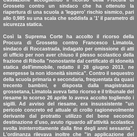
Grosseto contro un sindaco che ha ottenuto la
riapertura di una scuola a 'leggero' rischio sismico, pari
allo 0,985 su una scala che soddisfa a '1' il parametro di
sicurezza statica.
Così la Suprema Corte ha accolto il ricorso della
Procura di Grosseto contro Francesco Limatola,
sindaco di Roccastrada, indagato per omissione di atti
di ufficio per non aver chiuso il plesso scolastico della
frazione di Ribolla "nonostante dal certificato di idoneità
statica dell'immobile, redatto il 28 giugno 2013, ne
emergesse la non idoneità sismica". Contro il sequestro
della scuola primaria e secondaria, frequentata da quasi
trecento bambini, e disposta dalla magistratura
grossetana, Limatola aveva fatto ricorso e il tribunale del
riesame lo scorso 26 aprile lo aveva accolto togliendo i
sigilli. Ad avviso del riesame, era insussistente "un
pericolo concreto ed attuale di crollo ragionevolmente
derivante dal protratto utilizzo del bene secondo
destinazione d'uso, avuto riguardo all'attività scolastica
svolta ininterrottamente dalla fine degli anni sessanta".
L'ordinanza rilevava inoltre che "in applicazione del