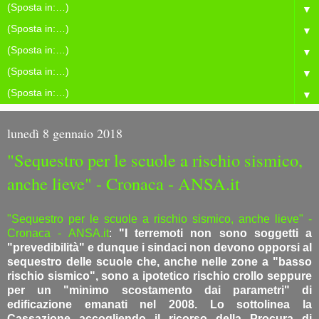
▼
▼
▼
▼
▼
lunedì 8 gennaio 2018
"Sequestro per le scuole a rischio sismico,
anche lieve" - Cronaca - ANSA.it
"Sequestro per le scuole a rischio sismico, anche lieve" -
Cronaca - ANSA.it
:
"I terremoti non sono soggetti a
"prevedibilità" e dunque i sindaci non devono opporsi al
sequestro delle scuole che, anche nelle zone a "basso
rischio sismico", sono a ipotetico rischio crollo seppure
per un "minimo scostamento dai parametri" di
edificazione emanati nel 2008. Lo sottolinea la
Cassazione accogliendo il ricorso della Procura di