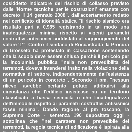
cosiddetto indicatore del rischio di collasso previsto
dalle 'Norme tecniche per le costruzioni' emanate con
decreto il 14 gennaio 2008", dall'accertamento redatto
nel certificato di idoneità statica "il rischio sismico era
risultato pari a 0,985 registrando in tal modo una
inadeguatezza minima rispetto ai vigenti parametri
costruttivi antisismici soddisfatti al raggiungimento del
valore '1'". Contro il sindaco di Roccastrada, la Procura
di Grosseto ha protestato in Cassazione sostenendo
che la scuola deve essere chiusa perchè il pericolo per
la incolumità pubblica "nella non prevedibilità dei
terremoti, doveva intendersi insito nella violazione della
normativa di settore, indipendentemente dall'esistenza
di un pericolo in concreto". Secondo il pm, "nessun
rilievo avrebbe pertanto potuto attribuirsi alla
circostanza che l'edificio insistesse su un territorio
classificato a bassa sismicità o che l'inadeguatezza
dell'immobile rispetto ai parametri costruttivi antisismici
fosse minima". Dando ragione al pm toscano, la
Suprema Corte - sentenza 190 depositata oggi -
sottolinea che "nel carattere non prevedibile dei
terremoti, la regola tecnica di edificazione è ispirata alla