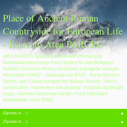
Place of Ancient Roman
Countryside for European Life
- Esarcato Area PARCEL
MIPS for ARTS Spazio Comune dell'Informazione
Multimedia Interchange Point System for Arts Religions
Territory Science in Roma, funzionale al progetto "energia
rinnovabile UOMO" .. elaborato nel (PAS) - Punto Attività e
Servizi ..per il futuro sviluppo del dialogo Sociale, Storico,
condivisibile "realmente e virtualmente" iniziando dai Borghi
lungo i cammini Gregoriani tramite i Punti Informativi
Multimediali Locali (PIM).
▼
▼