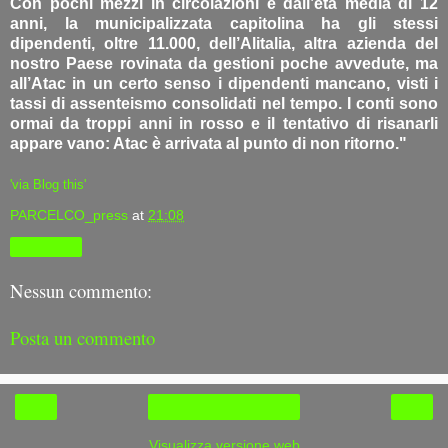
Con pochi mezzi in circolazioni e dall’età media di 12
anni, la municipalizzata capitolina ha gli stessi
dipendenti, oltre 11.000, dell’Alitalia, altra azienda del
nostro Paese rovinata da gestioni poche avvedute, ma
all’Atac in un certo senso i dipendenti mancano, visti i
tassi di assenteismo consolidati nel tempo. I conti sono
ormai da troppi anni in rosso e il tentativo di risanarli
appare vano: Atac è arrivata al punto di non ritorno."
'via Blog this'
PARCELCO_press
at
21:08
Condividi
Nessun commento:
Posta un commento
‹
›
Home page
Visualizza versione web