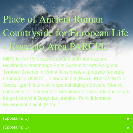
Place of Ancient Roman
Countryside for European Life
- Esarcato Area PARCEL
MIPS for ARTS Spazio Comune dell'Informazione
Multimedia Interchange Point System for Arts Religions
Territory Science in Roma, funzionale al progetto "energia
rinnovabile UOMO" .. elaborato nel (PAS) - Punto Attività e
Servizi ..per il futuro sviluppo del dialogo Sociale, Storico,
condivisibile "realmente e virtualmente" iniziando dai Borghi
lungo i cammini Gregoriani tramite i Punti Informativi
Multimediali Locali (PIM).
▼
▼