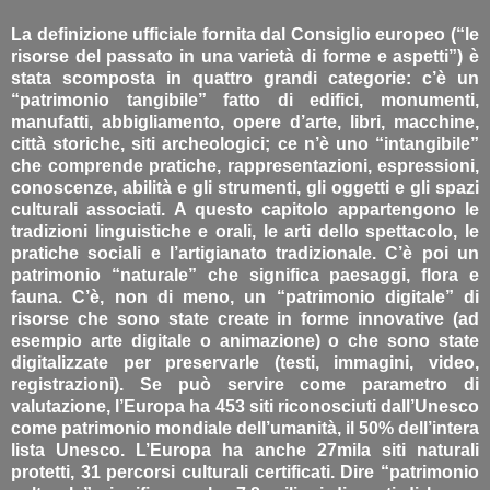
La definizione ufficiale fornita dal Consiglio europeo (“le
risorse del passato in una varietà di forme e aspetti”) è
stata scomposta in quattro grandi categorie: c’è un
“patrimonio tangibile” fatto di edifici, monumenti,
manufatti, abbigliamento, opere d’arte, libri, macchine,
città storiche, siti archeologici; ce n’è uno “intangibile”
che comprende pratiche, rappresentazioni, espressioni,
conoscenze, abilità e gli strumenti, gli oggetti e gli spazi
culturali associati. A questo capitolo appartengono le
tradizioni linguistiche e orali, le arti dello spettacolo, le
pratiche sociali e l’artigianato tradizionale. C’è poi un
patrimonio “naturale” che significa paesaggi, flora e
fauna. C’è, non di meno, un “patrimonio digitale” di
risorse che sono state create in forme innovative (ad
esempio arte digitale o animazione) o che sono state
digitalizzate per preservarle (testi, immagini, video,
registrazioni). Se può servire come parametro di
valutazione, l’Europa ha 453 siti riconosciuti dall’Unesco
come patrimonio mondiale dell’umanità, il 50% dell’intera
lista Unesco. L’Europa ha anche 27mila siti naturali
protetti, 31 percorsi culturali certificati. Dire “patrimonio