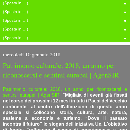
▼
▼
▼
▼
▼
mercoledì 10 gennaio 2018
Patrimonio culturale: 2018, un anno per
riconoscersi e sentirsi europei | AgenSIR
Patrimonio culturale: 2018, un anno per riconoscersi e
sentirsi europei | AgenSIR
:
"Migliaia di eventi già fissati
nel corso dei prossimi 12 mesi in tutti i Paesi del Vecchio
continente: al centro dell'attenzione di questo anno
speciale si collocano storia, cultura, arte, natura,
assieme a economia e turismo. “Dove il passato
incontra il futuro” lo slogan dell'iniziativa Ue. L'obiettivo
di fondo: “rafforzare il senso di appartenenza a uno