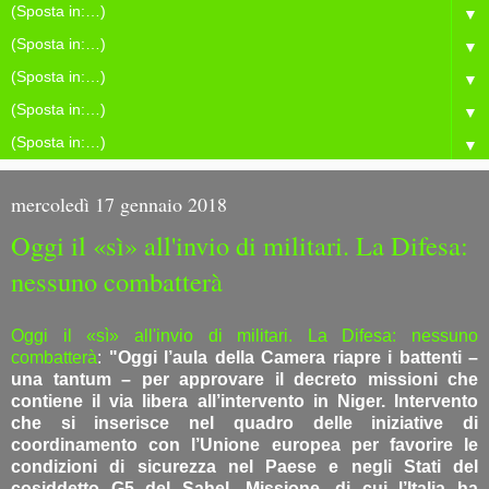
▼
▼
▼
▼
▼
mercoledì 17 gennaio 2018
Oggi il «sì» all'invio di militari. La Difesa:
nessuno combatterà
Oggi il «sì» all'invio di militari. La Difesa: nessuno
combatterà
:
"Oggi l’aula della Camera riapre i battenti –
una tantum – per approvare il decreto missioni che
contiene il via libera all’intervento in Niger. Intervento
che si inserisce nel quadro delle iniziative di
coordinamento con l’Unione europea per favorire le
condizioni di sicurezza nel Paese e negli Stati del
cosiddetto G5 del Sahel. Missione, di cui l’Italia ha