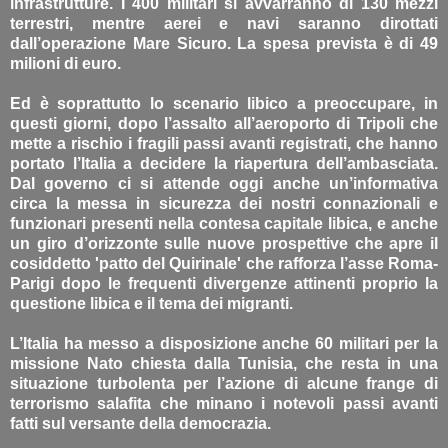
infrastrutture. I 400 militari si avvarranno di 130 mezzi
terrestri, mentre aerei e navi saranno dirottati
dall’operazione Mare Sicuro. La spesa prevista è di 49
milioni di euro.
Ed è soprattutto lo scenario libico a preoccupare, in
questi giorni, dopo l’assalto all’aeroporto di Tripoli che
mette a rischio i fragili passi avanti registrati, che hanno
portato l’Italia a decidere la riapertura dell’ambasciata.
Dal governo ci si attende oggi anche un’informativa
circa la messa in sicurezza dei nostri connazionali e
funzionari presenti nella contesa capitale libica, e anche
un giro d’orizzonte sulle nuove prospettive che apre il
cosiddetto 'patto del Quirinale' che rafforza l’asse Roma-
Parigi dopo le frequenti divergenze attinenti proprio la
questione libica e il tema dei migranti.
L’Italia ha messo a disposizione anche 60 militari per la
missione Nato chiesta dalla Tunisia, che resta in una
situazione turbolenta per l’azione di alcune frange di
terrorismo salafita che minano i notevoli passi avanti
fatti sul versante della democrazia.