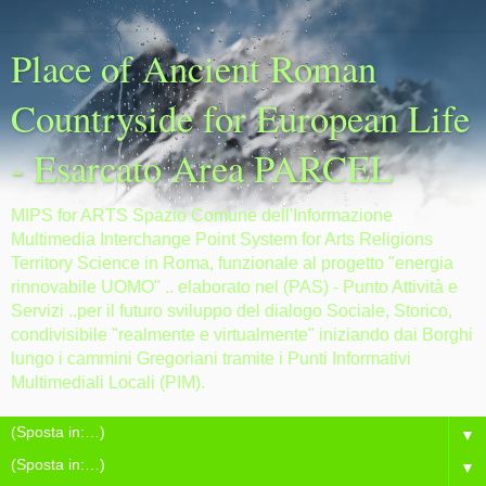
Place of Ancient Roman
Countryside for European Life
- Esarcato Area PARCEL
MIPS for ARTS Spazio Comune dell'Informazione
Multimedia Interchange Point System for Arts Religions
Territory Science in Roma, funzionale al progetto "energia
rinnovabile UOMO" .. elaborato nel (PAS) - Punto Attività e
Servizi ..per il futuro sviluppo del dialogo Sociale, Storico,
condivisibile "realmente e virtualmente" iniziando dai Borghi
lungo i cammini Gregoriani tramite i Punti Informativi
Multimediali Locali (PIM).
▼
▼