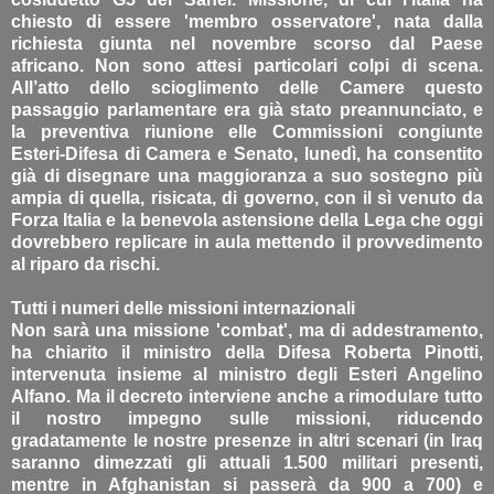
chiesto di essere 'membro osservatore', nata dalla
richiesta giunta nel novembre scorso dal Paese
africano. Non sono attesi particolari colpi di scena.
All’atto dello scioglimento delle Camere questo
passaggio parlamentare era già stato preannunciato, e
la preventiva riunione elle Commissioni congiunte
Esteri-Difesa di Camera e Senato, lunedì, ha consentito
già di disegnare una maggioranza a suo sostegno più
ampia di quella, risicata, di governo, con il sì venuto da
Forza Italia e la benevola astensione della Lega che oggi
dovrebbero replicare in aula mettendo il provvedimento
al riparo da rischi.
Tutti i numeri delle missioni internazionali
Non sarà una missione 'combat', ma di addestramento,
ha chiarito il ministro della Difesa Roberta Pinotti,
intervenuta insieme al ministro degli Esteri Angelino
Alfano. Ma il decreto interviene anche a rimodulare tutto
il nostro impegno sulle missioni, riducendo
gradatamente le nostre presenze in altri scenari (in Iraq
saranno dimezzati gli attuali 1.500 militari presenti,
mentre in Afghanistan si passerà da 900 a 700) e