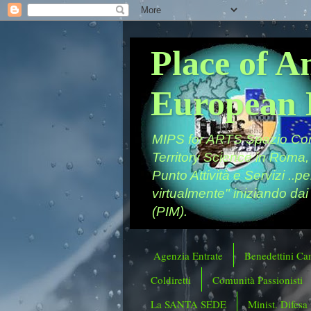
Place of A
European 
MIPS for ARTS Spazio Comu
Territory Science in Roma,
Punto Attività e Servizi ..p
virtualmente" iniziando dai
(PIM).
Agenzia Entrate
Benedettini Ca
Coldiretti
Comunità Passionisti
La SANTA SEDE
Minist. Difesa