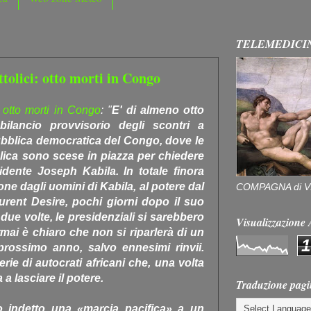
TELEMEDICI
tolici: otto morti in Congo
: otto morti in Congo
: "
E' di almeno otto
 bilancio provvisorio degli scontri a
ubblica democratica del Congo, dove le
lica sono scese in piazza per chiedere
idente Joseph Kabila. In totale finora
ne dagli uomini di Kabila, al potere dal
COMPAGNA di V
rent Desire, pochi giorni dopo il suo
due volte, le presidenziali si sarebbero
Visualizzazion
ai è chiaro che non si riparlerà di un
1
rossimo anno, salvo ennesimi rinvii.
rie di autocrati africani che, una volta
 a lasciare il potere.
Traduzione pagi
no indetto una «marcia pacifica» a un