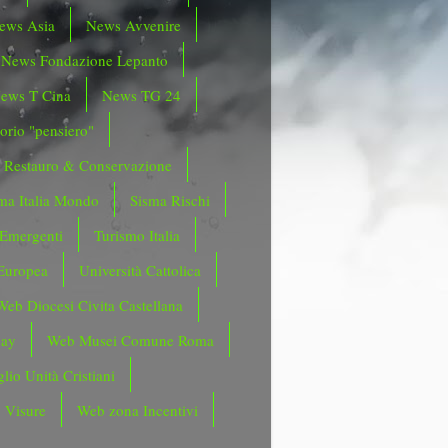
ews Asia
News Avvenire
News Fondazione Lepanto
ews T Cina
News TG 24
orio "pensiero"
Restauro & Conservazione
ma Italia Mondo
Sisma Rischi
 Emergenti
Turismo Italia
Europea
Università Cattolica
Web Diocesi Civita Castellana
day
Web Musei Comune Roma
lio Unità Cristiani
 Visure
Web zona Incentivi