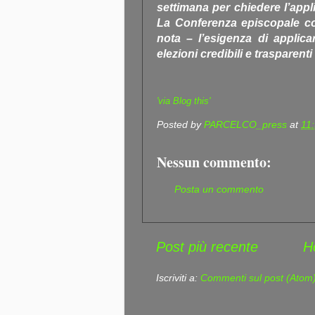
settimana per chiedere l’appl
La Conferenza episcopale co
nota – l’esigenza di applica
elezioni credibili e trasparen
'via Blog this'
Posted by
PARCELCO_press
at
11
Nessun commento:
Posta un commento
Post più recente
H
Iscriviti a:
Commenti sul post (Atom