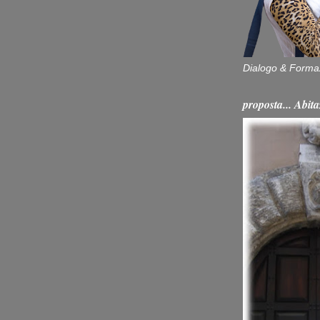
Dialogo & Forma
proposta... Ab