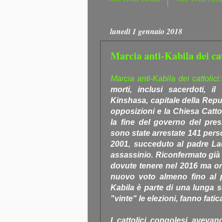
lunedì 1 gennaio 2018
Marcia anti-Kabila dei cat
Marcia anti-Kabila dei cattolici
morti, inclusi sacerdoti, il
Kinshasa, capitale della Rep
opposizioni e la Chiesa Catto
la fine del governo del pres
sono state arrestate 141 perso
2001, succeduto al padre Lau
assassinio. Riconfermato già 
dovute tenere nel 2016 ma orm
nuovo voto almeno fino al p
Kabila è parte di una lunga se
"vinte" le elezioni, fanno fatica
I cattolici congolesi aveva