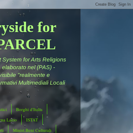
yside for
a PARCEL
System for Arts Religions
 elaborato nel (PAS) -
ivisibile "realmente e
rmativi Multimediali Locali
tici
Borghi d'Italia
ena Lazio
ISTAT
ti
Minist.Beni Culturali