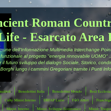
ncient Roman Countr
Life - Esarcato Are
ne dell'Informazione Multimedia Interchange Point 
 funzionale al progetto "energia rinnovabile UOMO" ..
er il futuro sviluppo del dialogo Sociale, Storico, cond
 Borghi lungo i cammini Gregoriani tramite i Punti Info
maldoli
Benedettini Italia
Benedettini Mondo
Beni Ecclesias
Culto Minist.Interno
ERFAP Lazio
FAO Allert
Franchig
Minist. Interno
Minist. Sviluppo Economico
Minist. Traspor