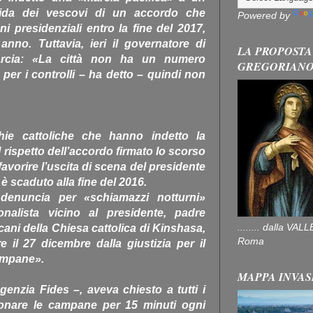
gida dei vescovi di un accordo che
Powered by
ni presidenziali entro la fine del 2017,
anno. Tuttavia, ieri il governatore di
LA PROPOSTA
arcia: «La città non ha un numero
GREGORIAN
a per i controlli – ha detto – quindi non
ie cattoliche che hanno indetto la
 rispetto dell’accordo firmato lo scorso
favorire l’uscita di scena del presidente
è scaduto alla fine del 2016.
 denuncia per «schiamazzi notturni»
onalista vicino al presidente, padre
........ dalla V
ni della Chiesa cattolica di Kinshasa,
Roma
 il 27 dicembre dalla giustizia per il
ampane».
MAPPA INVAS
genzia Fides –, aveva chiesto a tutti i
uonare le campane per 15 minuti ogni