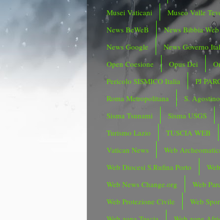
Musei Vaticani
Museo Valle Tev
News BeWeB
News Bibbia Web
News Google
News Governo Ita
Open Coesione
Opus Dei
Or
Pericolo SISMICO Italia
PJ PAR
Roma Metropolitana
S. Agostin
Sisma Tsunami
Sisma USGS
Turismo Lazio
TUSCIA WEB
Vatican News
Web Archeomatic
Web Diocesi S.Rufina Porto
Web
Web News Change.org
Web Parc
Web Protezione Civile
Web Spor
Web zona Tuscia
Web zone Afri