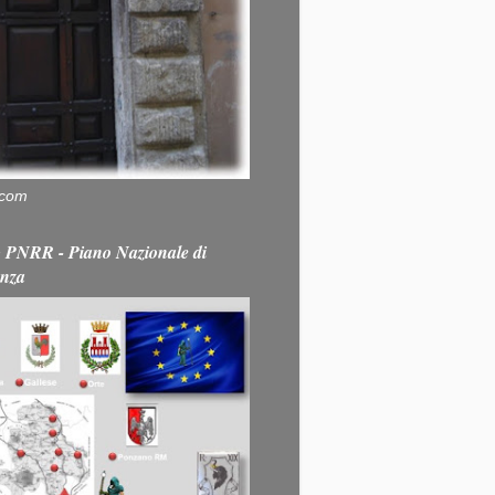
.com
PNRR - Piano Nazionale di
enza