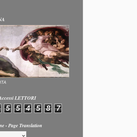
NA
ITA
e Accessi LETTORI
5
5
4
5
8
7
ne - Page Translation