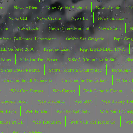
ere
News Africa
News Arabia England
News Arabic
N
News CEI
News Cresme
News EU
News Finanza
liano
News Lazio
News Osserv.Romano
News Storia
N
atores, Bellatores, Laboratores
Ordine San Gregorio
Papa Greg
CEL Giubileo 2000
Regione Lazio
Regola BENEDETTINA
o Nuns
Salesiani Don Bosco
SISMA "Commissario Str."
Sis
Sisma USGS Ricerca
Sports, Tourism Countryside
Tecnologie
Un cammino di Benedetto
Un cammino Gregoriano
Unione 
a
Web Cam Europa
Web Caritas
Web Catholic Forum
 Diocesi Tuscia
Web Disabilità
Web EON
Web History To
hi Lazio
Web Polizia
Web Per Bell'Italia
Web Pontif.Consig
tello FIN.UE
Web Tgtourism
Web Valle del Tevere Co
Web
ca
Web zone Meteo