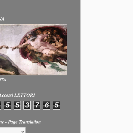
NA
ITA
e Accessi LETTORI
5
5
3
7
6
5
ne - Page Translation