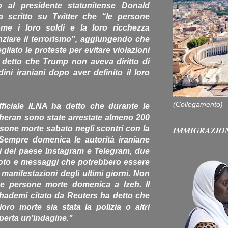
 al presidente statunitense Donald
scritto su Twitter che “le persone
me i loro soldi e la loro ricchezza
ziare il terrorismo”, aggiungendo che
gliato le proteste per evitare violazioni
a detto che Trump non aveva diritto di
dini iraniani dopo aver definito il loro
(Collegamento)
fficiale ILNA ha detto che durante le
eheran sono state arrestate almeno 200
rsone morte sabato negli scontri con la
IMMIGRAZIO
. Sempre domenica le autorità iraniane
i del paese Instagram e Telegram, due
foto e messaggi che potrebbero essere
 manifestazioni degli ultimi giorni. Non
ue persone morte domenica a Izeh. Il
hademi citato da Reuters ha detto che
ro morte sia stata la polizia o altri
aperta un’indagine."