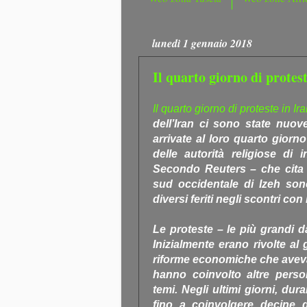
lunedì 1 gennaio 2018
Il quarto giorno di protest
Il quarto giorno di proteste in Ira
dell’Iran ci sono state nuov
arrivate al loro quarto gior
delle autorità religiose di 
Secondo Reuters – che cita u
sud occidentale di Izeh so
diversi feriti negli scontri con 
Le proteste – le più grandi d
Inizialmente erano rivolte al
riforme economiche che aveva
hanno coinvolto altre perso
temi. Negli ultimi giorni, du
fino a coinvolgere decine di 