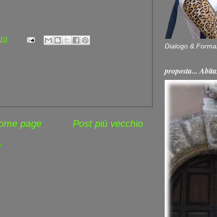
:10
Dialogo & Forma
proposta... Ab
ome page
Post più vecchio
)