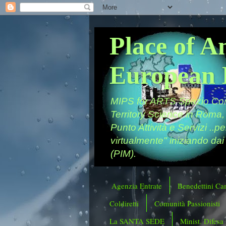
Place of A
European 
MIPS for ARTS Spazio Comu
Territory Science in Roma,
Punto Attività e Servizi ..p
virtualmente" iniziando dai
(PIM).
Agenzia Entrate
Benedettini Ca
Coldiretti
Comunità Passionisti
La SANTA SEDE
Minist. Difesa