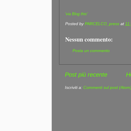
'via Blog this'
Posted by
PARCELCO_press
at
11
Nessun commento:
Posta un commento
Post più recente
H
Iscriviti a:
Commenti sul post (Atom