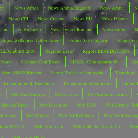
ere
News Africa
News Arabia England
News Arabic
N
News CEI
News Cresme
News EU
News Finanza
liano
News Lazio
News Osserv.Romano
News Storia
N
atores, Bellatores, Laboratores
Ordine San Gregorio
Papa Greg
CEL Giubileo 2000
Regione Lazio
Regola BENEDETTINA
o Nuns
Salesiani Don Bosco
SISMA "Commissario Str."
Sis
Sisma USGS Ricerca
Sports, Tourism Countryside
Tecnologie
Un cammino di Benedetto
Un cammino Gregoriano
Unione 
a
Web Cam Europa
Web Caritas
Web Catholic Forum
 Diocesi Tuscia
Web Disabilità
Web EON
Web History To
hi Lazio
Web Polizia
Web Per Bell'Italia
Web Pontif.Consig
tello FIN.UE
Web Tgtourism
Web Valle del Tevere Co
Web
ca
Web zone Meteo