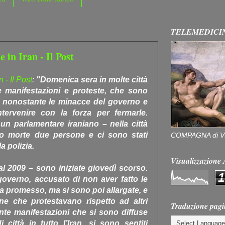
TELEMEDICI
e in Iran - Il Post
n - Il Post
:
"Domenica sera in molte città
e manifestazioni e proteste, che sono
no nonostante le minacce del governo e
intervenire con la forza per fermarle.
n parlamentare iraniano – nella città
no morte due persone e ci sono stati
COMPAGNA di V
la polizia.
Visualizzazion
al 2009 – sono iniziate giovedì scorso.
1
 governo, accusato di non aver fatto le
 promesso, ma si sono poi allargate, e
ne che protestavano rispetto ad altri
Traduzione pagi
rante manifestazioni che si sono diffuse
città in tutto l’Iran, si sono sentiti