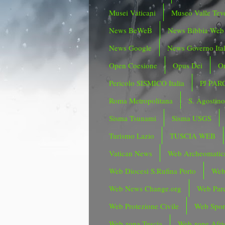
Musei Vaticani
Museo Valle Tev
News BeWeB
News Bibbia Web
News Google
News Governo Ita
Open Coesione
Opus Dei
Or
Pericolo SISMICO Italia
PJ PAR
Roma Metropolitana
S. Agostin
Sisma Tsunami
Sisma USGS
Turismo Lazio
TUSCIA WEB
Vatican News
Web Archeomatic
Web Diocesi S.Rufina Porto
Web
Web News Change.org
Web Parc
Web Protezione Civile
Web Spor
Web zona Tuscia
Web zone Afri