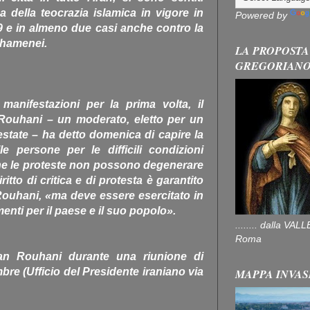
a della teocrazia islamica in vigore in
Powered by
79 e in almeno due casi anche contro la
Khamenei.
LA PROPOSTA
GREGORIAN
manifestazioni per la prima volta, il
Rouhani – un moderato, eletto per un
tate – ha detto domenica di capire la
le persone per le difficili condizioni
e le proteste non possono degenerare
iritto di critica e di protesta è garantito
Rouhani, «ma deve essere esercitato in
nti per il paese e il suo popolo».
........ dalla V
Roma
san Rouhani durante una riunione di
re (Ufficio del Presidente iraniano via
MAPPA INVAS