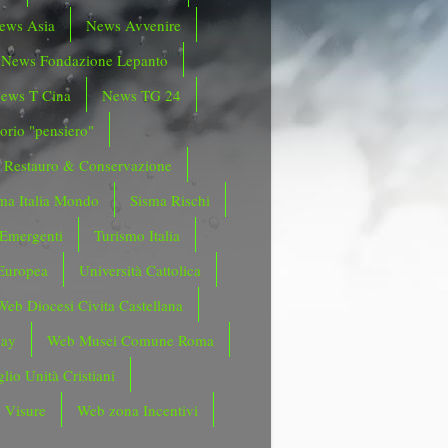
ews Asia
News Avvenire
News Fondazione Lepanto
ews T Cina
News TG 24
orio "pensiero"
Restauro & Conservazione
ma Italia Mondo
Sisma Rischi
 Emergenti
Turismo Italia
Europea
Università Cattolica
Web Diocesi Civita Castellana
day
Web Musei Comune Roma
lio Unità Cristiani
 Visure
Web zona Incentivi