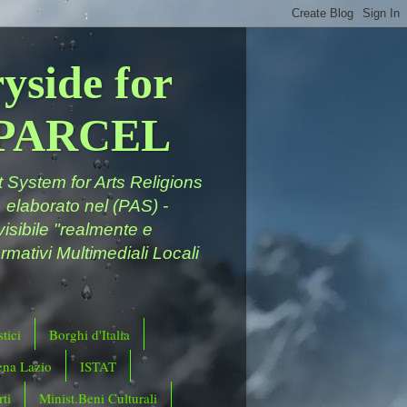
yside for
a PARCEL
System for Arts Religions
 elaborato nel (PAS) -
ivisibile "realmente e
rmativi Multimediali Locali
tici
Borghi d'Italia
ena Lazio
ISTAT
ti
Minist.Beni Culturali