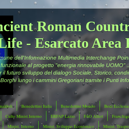
ncient Roman Countr
Life - Esarcato Are
ne dell'Informazione Multimedia Interchange Point 
 funzionale al progetto "energia rinnovabile UOMO" ..
er il futuro sviluppo del dialogo Sociale, Storico, cond
 Borghi lungo i cammini Gregoriani tramite i Punti Info
maldoli
Benedettini Italia
Benedettini Mondo
Beni Ecclesias
Culto Minist.Interno
ERFAP Lazio
FAO Allert
Franchig
Minist. Interno
Minist. Sviluppo Economico
Minist. Traspor