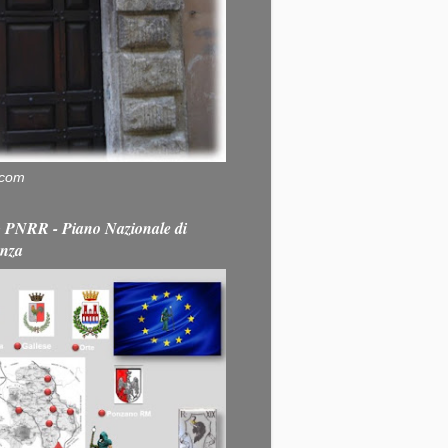
.com
PNRR - Piano Nazionale di
enza