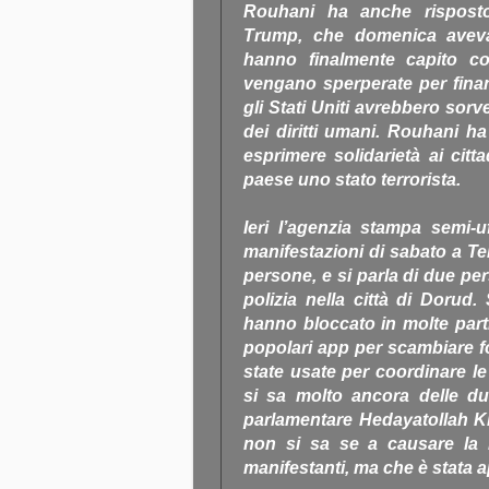
Rouhani ha anche risposto
Trump, che domenica aveva 
hanno finalmente capito co
vengano sperperate per finan
gli Stati Uniti avrebbero sorve
dei diritti umani. Rouhani h
esprimere solidarietà ai citta
paese uno stato terrorista.
Ieri l’agenzia stampa semi-u
manifestazioni di sabato a T
persone, e si parla di due pe
polizia nella città di Dorud
hanno bloccato in molte part
popolari app per scambiare 
state usate per coordinare le
si sa molto ancora delle d
parlamentare Hedayatollah K
non si sa se a causare la lo
manifestanti, ma che è stata 