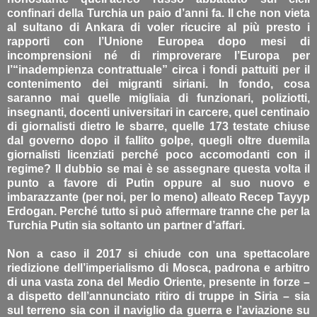
confinari della Turchia un paio d’anni fa. Il che non vieta
al sultano di Ankara di voler ricucire al più presto i
rapporti con l’Unione Europea dopo mesi di
incomprensioni né di rimproverare l’Europa per
l’“inadempienza contrattuale” circa i fondi pattuiti per il
contenimento dei migranti siriani. In fondo, cosa
saranno mai quelle migliaia di funzionari, poliziotti,
insegnanti, docenti universitari in carcere, quel centinaio
di giornalisti dietro le sbarre, quelle 173 testate chiuse
dal governo dopo il fallito golpe, quegli oltre duemila
giornalisti licenziati perché poco accomodanti con il
regime? Il dubbio se mai è se assegnare questa volta il
punto a favore di Putin oppure al suo nuovo e
imbarazzante (per noi, per lo meno) alleato Recep Tayyp
Erdogan. Perché tutto si può affermare tranne che per la
Turchia Putin sia soltanto un partner d’affari.
Non a caso il 2017 si chiude con una spettacolare
riedizione dell’imperialismo di Mosca, padrona e arbitro
di una vasta zona del Medio Oriente, presente in forze –
a dispetto dell’annunciato ritiro di truppe in Siria – sia
sul terreno sia con il naviglio da guerra e l’aviazione su