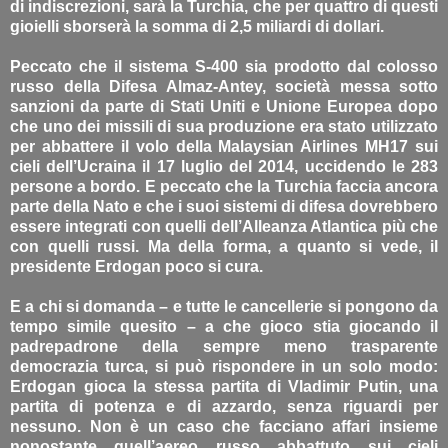
di indiscrezioni, sarà la Turchia, che per quattro di questi
gioielli sborserà la somma di 2,5 miliardi di dollari.
Peccato che il sistema S-400 sia prodotto dal colosso
russo della Difesa Almaz-Antey, società messa sotto
sanzioni da parte di Stati Uniti e Unione Europea dopo
che uno dei missili di sua produzione era stato utilizzato
per abbattere il volo della Malaysian Airlines MH17 sui
cieli dell’Ucraina il 17 luglio del 2014, uccidendo le 283
persone a bordo. E peccato che la Turchia faccia ancora
parte della Nato e che i suoi sistemi di difesa dovrebbero
essere integrati con quelli dell’Alleanza Atlantica più che
con quelli russi. Ma della forma, a quanto si vede, il
presidente Erdogan poco si cura.
E a chi si domanda – e tutte le cancellerie si pongono da
tempo simile quesito – a che gioco stia giocando il
padrepadrone della sempre meno trasparente
democrazia turca, si può rispondere in un solo modo:
Erdogan gioca la stessa partita di Vladimir Putin, una
partita di potenza e di azzardo, senza riguardi per
nessuno. Non è un caso che facciano affari insieme
nonostante quell’aereo russo abbattuto sui cieli