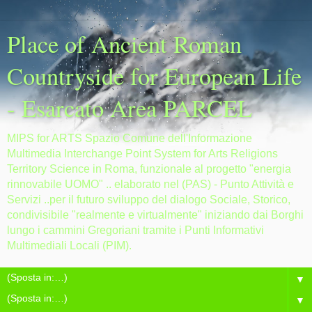
Place of Ancient Roman
Countryside for European Life
- Esarcato Area PARCEL
MIPS for ARTS Spazio Comune dell'Informazione
Multimedia Interchange Point System for Arts Religions
Territory Science in Roma, funzionale al progetto "energia
rinnovabile UOMO" .. elaborato nel (PAS) - Punto Attività e
Servizi ..per il futuro sviluppo del dialogo Sociale, Storico,
condivisibile "realmente e virtualmente" iniziando dai Borghi
lungo i cammini Gregoriani tramite i Punti Informativi
Multimediali Locali (PIM).
▼
▼