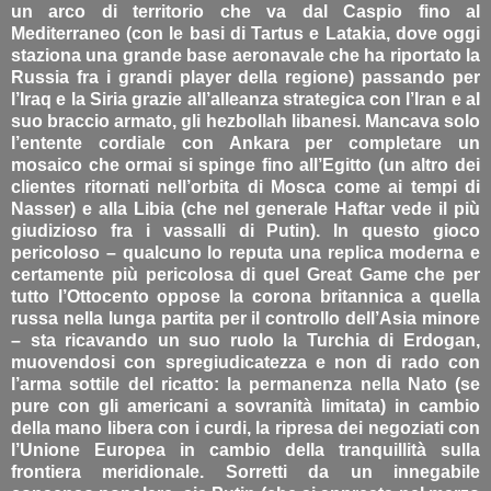
un arco di territorio che va dal Caspio fino al
Mediterraneo (con le basi di Tartus e Latakia, dove oggi
staziona una grande base aeronavale che ha riportato la
Russia fra i grandi player della regione) passando per
l’Iraq e la Siria grazie all’alleanza strategica con l’Iran e al
suo braccio armato, gli hezbollah libanesi. Mancava solo
l’entente cordiale con Ankara per completare un
mosaico che ormai si spinge fino all’Egitto (un altro dei
clientes ritornati nell’orbita di Mosca come ai tempi di
Nasser) e alla Libia (che nel generale Haftar vede il più
giudizioso fra i vassalli di Putin). In questo gioco
pericoloso – qualcuno lo reputa una replica moderna e
certamente più pericolosa di quel Great Game che per
tutto l’Ottocento oppose la corona britannica a quella
russa nella lunga partita per il controllo dell’Asia minore
– sta ricavando un suo ruolo la Turchia di Erdogan,
muovendosi con spregiudicatezza e non di rado con
l’arma sottile del ricatto: la permanenza nella Nato (se
pure con gli americani a sovranità limitata) in cambio
della mano libera con i curdi, la ripresa dei negoziati con
l’Unione Europea in cambio della tranquillità sulla
frontiera meridionale. Sorretti da un innegabile