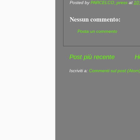
Posted by
PARCELCO_press
at
10
Nessun commento:
Posta un commento
Post più recente
H
Iscriviti a:
Commenti sul post (Atom