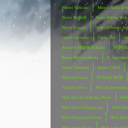
Musei Vaticani
Museo Valle Tev
News BeWeB
News Bibbia Web
News Google
News Governo Ita
Open Coesione
Opus Dei
Or
Pericolo SISMICO Italia
PJ PAR
Roma Metropolitana
S. Agostin
Sisma Tsunami
Sisma USGS
Turismo Lazio
TUSCIA WEB
Vatican News
Web Archeomatic
Web Diocesi S.Rufina Porto
Web
Web News Change.org
Web Parc
Web Protezione Civile
Web Spor
Web zona Tuscia
Web zone Afri