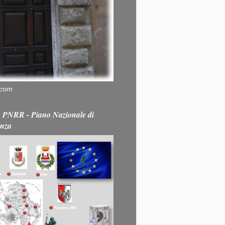
.com
PNRR - Piano Nazionale di
enza