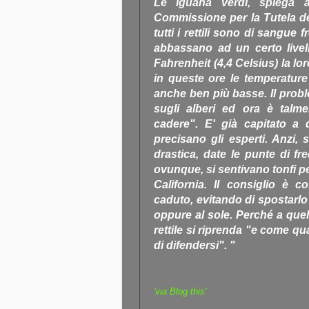
Le iguana verdi, spiega 
Commissione per la Tutela d
tutti i rettili sono di sangue
abbassano ad un certo livell
Fahrenheit (4,4 Celsius) la lo
in queste ore le temperature
anche ben più basse. Il prob
sugli alberi ed ora è talm
cadere". E' già capitato a q
precisano gli esperti. Anzi, 
drastica, date le punte di f
ovunque, si sentivano tonfi per
California. Il consiglio è 
caduto, evitando di spostarlo
oppure al sole. Perché a quel
rettile si riprenda "e come qu
di difendersi". "
'via Blog this'