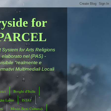
yside for
a PARCEL
System for Arts Religions
 elaborato nel (PAS) -
ivisibile "realmente e
rmativi Multimediali Locali
tici
Borghi d'Italia
ena Lazio
ISTAT
ti
Minist.Beni Culturali