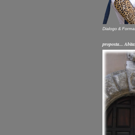
Dialogo & Forma
proposta... Ab