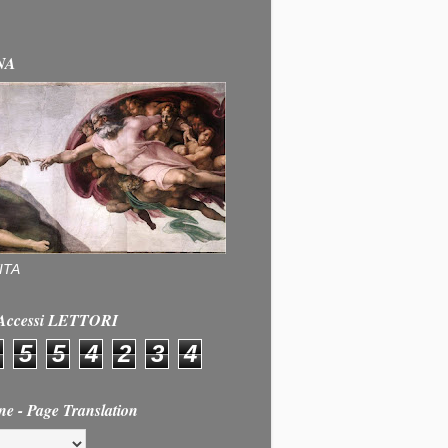
NA
ITA
e Accessi LETTORI
5
5
4
2
3
4
ne - Page Translation