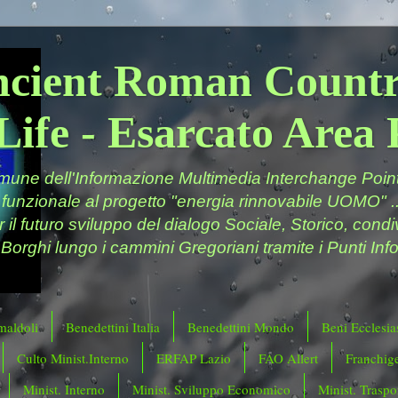
ncient Roman Countr
Life - Esarcato Are
ne dell'Informazione Multimedia Interchange Point 
 funzionale al progetto "energia rinnovabile UOMO" ..
er il futuro sviluppo del dialogo Sociale, Storico, cond
 Borghi lungo i cammini Gregoriani tramite i Punti Info
maldoli
Benedettini Italia
Benedettini Mondo
Beni Ecclesias
Culto Minist.Interno
ERFAP Lazio
FAO Allert
Franchig
Minist. Interno
Minist. Sviluppo Economico
Minist. Traspor