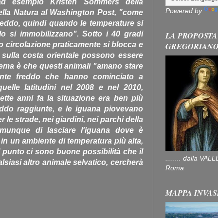
ad esempio Kristen Sommers della
Powered by
ella Natura al Washington Post, "come
 freddo, quindi quando le temperature si
o si immobilizzano". Sotto i 40 gradi
LA PROPOSTA
ro circolazione praticamente si blocca e
GREGORIAN
 sulla costa orientale possono essere
lema è che questi animali "amano stare
ente freddo che hanno cominciato a
uelle latitudini nel 2008 e nel 2010,
sette anni fa la situazione era ben più
reddo raggiunte, e le iguana piovevano
 le strade, nei giardini, nei parchi della
comunque di lasciare l'iguana dove è
 in un ambiente di temperatura più alta,
 punto ci sono buone possibilità che il
........ dalla V
alsiasi altro animale selvatico, cercherà
Roma
MAPPA INVAS