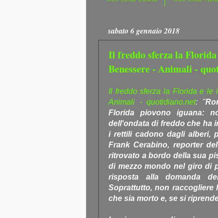
sabato 6 gennaio 2018
Il freddo sferza la Florida
Benessere - Animali - quo
Il freddo sferza la Florida e l
Animali - quotidiano.net
: "
Ro
Florida piovono iguana: 
dell'ondata di freddo che ha i
i rettili cadono dagli alberi, 
Frank Cerabino, reporter de
ritrovato a bordo della sua pi
di mezzo mondo nel giro di 
risposta alla domanda del
Soprattutto, non raccogliere 
che sia morto e, se si riprend