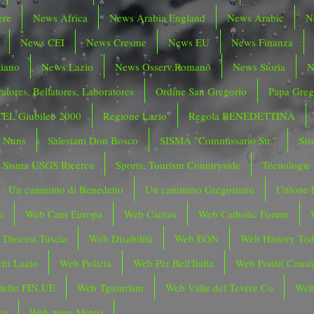
ere
News Africa
News Arabia England
News Arabic
N
News CEI
News Cresme
News EU
News Finanza
liano
News Lazio
News Osserv.Romano
News Storia
N
atores, Bellatores, Laboratores
Ordine San Gregorio
Papa Greg
CEL Giubileo 2000
Regione Lazio
Regola BENEDETTINA
o Nuns
Salesiani Don Bosco
SISMA "Commissario Str."
Sis
Sisma USGS Ricerca
Sports, Tourism Countryside
Tecnologie
Un cammino di Benedetto
Un cammino Gregoriano
Unione 
a
Web Cam Europa
Web Caritas
Web Catholic Forum
 Diocesi Tuscia
Web Disabilità
Web EON
Web History To
hi Lazio
Web Polizia
Web Per Bell'Italia
Web Pontif.Consig
tello FIN.UE
Web Tgtourism
Web Valle del Tevere Co
Web
ca
Web zone Meteo