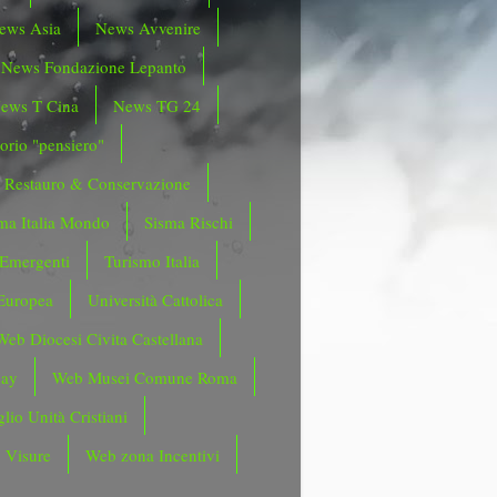
ews Asia
News Avvenire
News Fondazione Lepanto
ews T Cina
News TG 24
orio "pensiero"
Restauro & Conservazione
ma Italia Mondo
Sisma Rischi
 Emergenti
Turismo Italia
Europea
Università Cattolica
Web Diocesi Civita Castellana
day
Web Musei Comune Roma
lio Unità Cristiani
 Visure
Web zona Incentivi