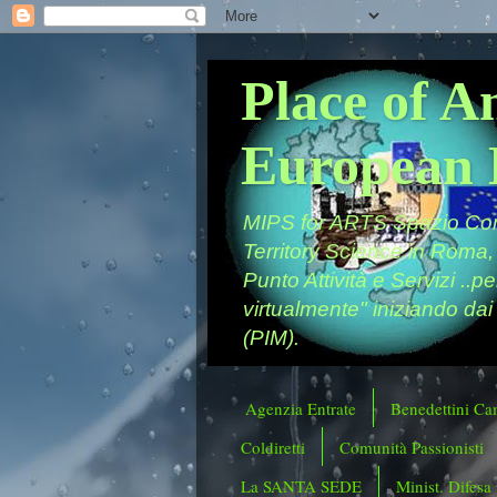
Place of A
European 
MIPS for ARTS Spazio Comu
Territory Science in Roma,
Punto Attività e Servizi ..p
virtualmente" iniziando dai
(PIM).
Agenzia Entrate
Benedettini Ca
Coldiretti
Comunità Passionisti
La SANTA SEDE
Minist. Difesa