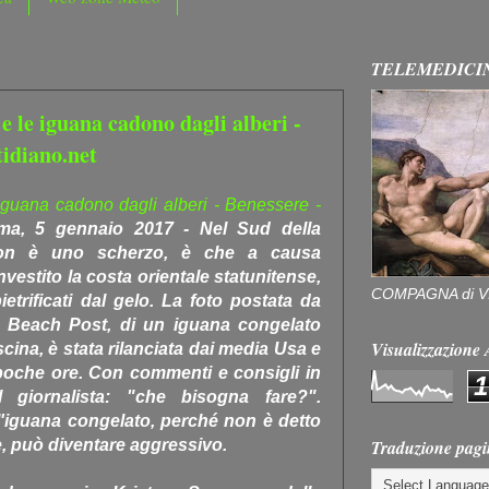
TELEMEDICI
 e le iguana cadono dagli alberi -
tidiano.net
e iguana cadono dagli alberi - Benessere -
ma, 5 gennaio 2017 - Nel Sud della
non è uno scherzo, è che a causa
nvestito la costa orientale statunitense,
COMPAGNA di V
pietrificati dal gelo. La foto postata da
l Beach Post, di un iguana congelato
Visualizzazion
scina, è stata rilanciata dai media Usa e
poche ore. Con commenti e consigli in
1
 giornalista: "che bisogna fare?".
l'iguana congelato, perché non è detto
Traduzione pagi
e, può diventare aggressivo.