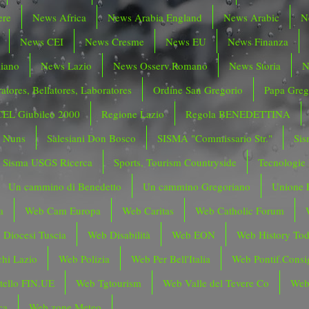
ere
News Africa
News Arabia England
News Arabic
N
News CEI
News Cresme
News EU
News Finanza
liano
News Lazio
News Osserv.Romano
News Storia
N
atores, Bellatores, Laboratores
Ordine San Gregorio
Papa Greg
CEL Giubileo 2000
Regione Lazio
Regola BENEDETTINA
o Nuns
Salesiani Don Bosco
SISMA "Commissario Str."
Sis
Sisma USGS Ricerca
Sports, Tourism Countryside
Tecnologie
Un cammino di Benedetto
Un cammino Gregoriano
Unione 
a
Web Cam Europa
Web Caritas
Web Catholic Forum
 Diocesi Tuscia
Web Disabilità
Web EON
Web History To
hi Lazio
Web Polizia
Web Per Bell'Italia
Web Pontif.Consig
tello FIN.UE
Web Tgtourism
Web Valle del Tevere Co
Web
ca
Web zone Meteo