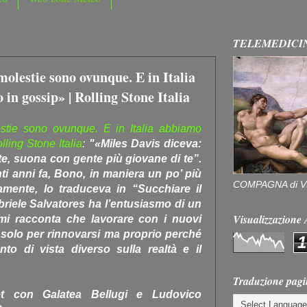
TELEMEDICI
olestie sono ovunque. E in Italia
in gossip» | Rolling Stone Italia
stie sono ovunque. E in Italia abbiamo
lling Stone Italia
:
"«Miles Davis diceva:
e, suona con gente più giovane di te”.
nti anni fa, Bono, in maniera un po’ più
COMPAGNA di V
mente, lo traduceva in “Succhiare il
riele Salvatores ha l’entusiasmo di un
Visualizzazion
mi racconta che lavorare con i nuovi
 solo per rinnovarsi ma proprio perché
1
o di vista diverso sulla realtà e il
Traduzione pagi
et con Galatea Bellugi e Ludovico