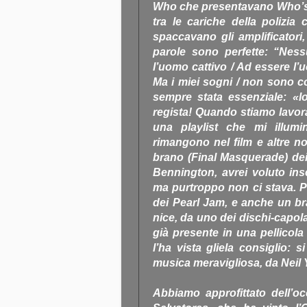
Who che presentavano Who’s N
tra le cariche della polizi
spaccavano gli amplificatori,
parole sono perfette: “Nes
l’uomo cattivo / Ad essere l’u
Ma i miei sogni / non sono co
sempre stata essenziale: «Io 
regista! Quando stiamo lavor
una playlist che mi illumi
rimangono nel film e altre no
brano (Final Masquerade) de
Bennington, avrei voluto ins
ma purtroppo non ci stava. Po
dei Pearl Jam, e anche un br
nice, da uno dei dischi-capo
già presente in una pellicol
l’ha vista gliela consiglio:
musica meravigliosa, da Neil
Abbiamo approfittato dell’o