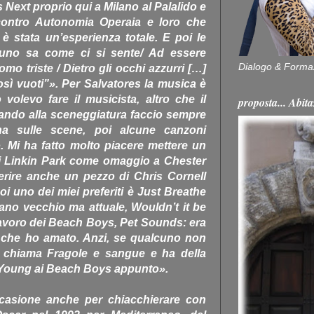
ext proprio qui a Milano al Palalido e
a contro Autonomia Operaia e loro che
 è stata un’esperienza totale. E poi le
suno sa come ci si sente/ Ad essere
Dialogo & Forma
omo triste / Dietro gli occhi azzurri […]
sì vuoti”». Per Salvatores la musica è
volevo fare il musicista, altro che il
proposta... Ab
ando alla sceneggiatura faccio sempre
na sulle scene, poi alcune canzoni
. Mi ha fatto molto piacere mettere un
i Linkin Park come omaggio a Chester
erire anche un pezzo di Chris Cornell
i uno dei miei preferiti è Just Breathe
ano vecchio ma attuale, Wouldn’t it be
lavoro dei Beach Boys, Pet Sounds: era
a che ho amato. Anzi, se qualcuno non
 si chiama Fragole e sangue e ha della
 Young ai Beach Boys appunto».
ccasione anche per chiacchierare con