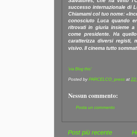
Salvatores, che ha vinto l’
successo internazionale di 
Chiamami col tuo nome: «Incr
conosciuto Luca quando era
ritrovati in giuria insieme a
come presidente. Ha quell
caratterizza diversi registi,
visivo. Il cinema tutto somm
'via Blog this'
Posted by
PARCELCO_press
at
22
Nessun commento:
Posta un commento
Post più recente
H