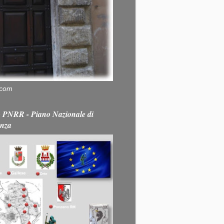
.com
PNRR - Piano Nazionale di
enza