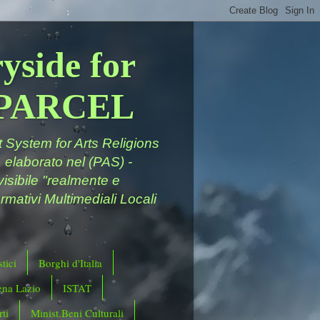
yside for
a PARCEL
System for Arts Religions
 elaborato nel (PAS) -
ivisibile "realmente e
rmativi Multimediali Locali
tici
Borghi d'Italia
ena Lazio
ISTAT
ti
Minist.Beni Culturali