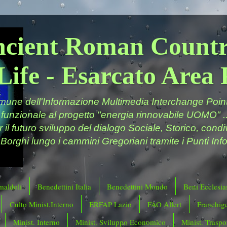
ncient Roman Countr
Life - Esarcato Are
ne dell'Informazione Multimedia Interchange Point 
 funzionale al progetto "energia rinnovabile UOMO" ..
er il futuro sviluppo del dialogo Sociale, Storico, cond
 Borghi lungo i cammini Gregoriani tramite i Punti Info
maldoli
Benedettini Italia
Benedettini Mondo
Beni Ecclesias
Culto Minist.Interno
ERFAP Lazio
FAO Allert
Franchig
Minist. Interno
Minist. Sviluppo Economico
Minist. Traspor