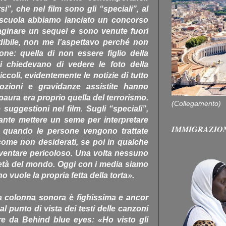
i”, che nel film sono gli “speciali”, al
 scuola abbiamo lanciato un concorso
aginare un sequel e sono venute fuori
dibile, non me l’aspettavo perché non
one: quella di non essere figlio della
i chiedevano di vedere le foto della
ccoli, evidentemente le notizie di tutto
zioni e gravidanze assistite hanno
 paura era proprio quella del terrorismo.
(Collegamento)
uggestioni nel film. Sugli “speciali”,
ssante mettere un seme per interpretare
IMMIGRAZIO
 quando le persone vengono trattate
come non desiderati, se poi in qualche
entare pericoloso. Una volta nessuno
età del mondo. Oggi con i media siamo
 vuole la propria fetta della torta».
la colonna sonora è fighissima e ancor
al punto di vista dei testi delle canzoni
ire da Behind blue eyes: «Ho visto gli