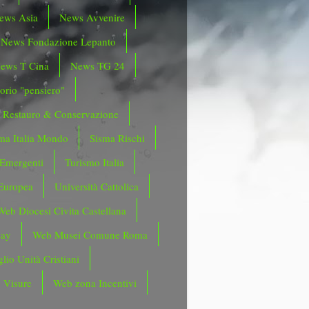
ews Asia
News Avvenire
News Fondazione Lepanto
ews T Cina
News TG 24
orio "pensiero"
Restauro & Conservazione
ma Italia Mondo
Sisma Rischi
 Emergenti
Turismo Italia
Europea
Università Cattolica
Web Diocesi Civita Castellana
day
Web Musei Comune Roma
lio Unità Cristiani
 Visure
Web zona Incentivi