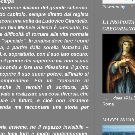
Scarpa
Powered by
o supereroe italiano del grande schermo,
o capitolo, sempre diretto dal regista
ncora una volta da Ludovico Girardello,
LA PROPOSTA
o film Michele Silenzi è cresciuto, ha
GREGORIAN
 difficoltà di tornare alla vita normale
“speciale”. In pratica deve fare i conti
a, a partire dalla sorella Natasha (la
 e, soprattutto, con il suo lato oscuro:
n il genere dei supereroi ma non si può
rconda e fare una riflessione. Il primo
oprire il suo super potere, all’inizio si
 comprendere. Era un “romanzo di
anche in termini di scrittura, più
ovato a realizzare una cosa diversa, che
........ dalla V
ire in futuro, e cioè non rimanere
Roma
icenda ma raccontare una storia per
MAPPA INVAS
oria insieme, ne Il ragazzo invisibile –
o temi forti e molto contemporanei: