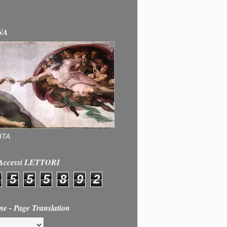
NA
ITA
e Accessi LETTORI
5
5
5
8
9
2
ne - Page Translation