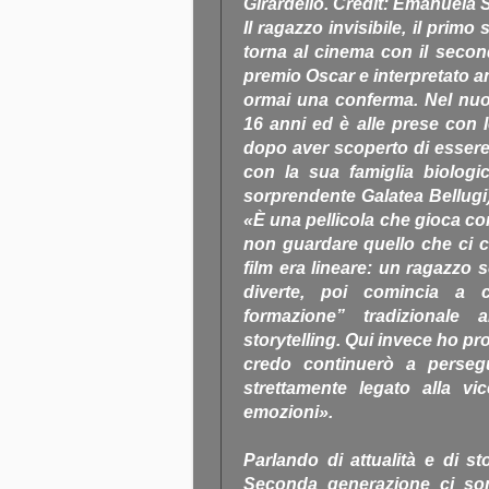
Girardello. Credit: Emanuela 
Il ragazzo invisibile, il prim
torna al cinema con il second
premio Oscar e interpretato a
ormai una conferma. Nel nuov
16 anni ed è alle prese con le
dopo aver scoperto di essere 
con la sua famiglia biologic
sorprendente Galatea Bellugi),
«È una pellicola che gioca co
non guardare quello che ci ci
film era lineare: un ragazzo sc
diverte, poi comincia a
formazione” tradizionale 
storytelling. Qui invece ho pr
credo continuerò a persegu
strettamente legato alla v
emozioni».
Parlando di attualità e di st
Seconda generazione ci son