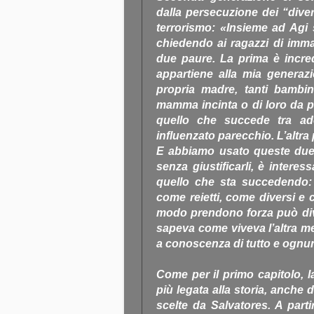
dalla persecuzione dei “divers
terrorismo: «Insieme ad Agi
chiedendo ai ragazzi di imm
due paure. La prima è incre
appartiene alla mia generazi
propria madre, tanti bambin
mamma incinta o di loro da pi
quello che succede tra ado
influenzato parecchio. L’altra
E abbiamo usato queste due s
senza giustificarli, è intere
quello che sta succedendo:
come reietti, come diversi e 
modo prendono forza può div
sapeva come viveva l’altra m
a conoscenza di tutto e ognuno
Come per il primo capitolo, 
più legata alla storia, anche d
scelte da Salvatores. A part