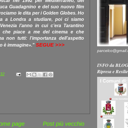
Oscar nel 1992 per Mediterraneo, del
Luca Guadagnino e del suo nuovo film
ociamo le dita per i Golden Globes. Ho
 a Londra a studiare, poi ci siamo
 Venezia l’anno in cui c’era Tarantino
o che piace a me del cinema e che
 ma non tutti: l’importanza dell’aspetto
SEGUE >>>
ato è immagine»."
parcelco@gmail
INFO da BLOG 
Ripresa e Resili
:32
ome page
Post più vecchio