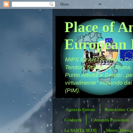
Place of A
European 
MIPS for ARTS Spazio Comu
Territory Science in Roma,
Punto Attività e Servizi ..p
virtualmente" iniziando dai
(PIM).
Agenzia Entrate
Benedettini Ca
Coldiretti
Comunità Passionisti
La SANTA SEDE
Minist. Difesa