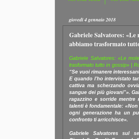
giovedì 4 gennaio 2018
Gabriele Salvatores: «Le m
abbiamo trasformato tutto 
Gabriele Salvatores: «Le mole
trasformato tutto in gossip» | Ro
“Se vuoi rimanere interessant
E quando l’ho intervistato ta
cattiva ma scherzando ovvia
sangue dei più giovani”». Gab
ragazzino e sorride mentre 
talenti è fondamentale: «Non
ogni generazione ha un punt
confronto ti arricchisce».
Gabriele Salvatores sul s