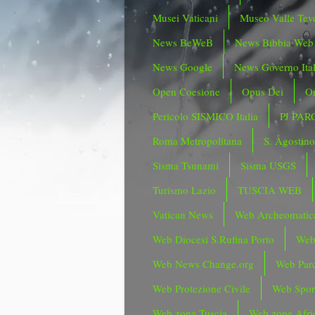
Musei Vaticani
Museo Valle Tev
News BeWeB
News Bibbia Web
News Google
News Governo Ita
Open Coesione
Opus Dei
Or
Pericolo SISMICO Italia
PJ PAR
Roma Metropolitana
S. Agostin
Sisma Tsunami
Sisma USGS
Turismo Lazio
TUSCIA WEB
Vatican News
Web Archeomatic
Web Diocesi S.Rufina Porto
Web
Web News Change.org
Web Parc
Web Protezione Civile
Web Spor
Web zona Tuscia
Web zone Afri