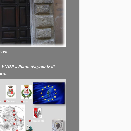
.com
PNRR - Piano Nazionale di
enza