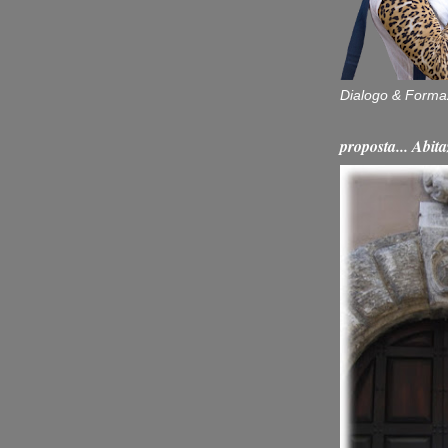
Dialogo & Forma
proposta... Ab