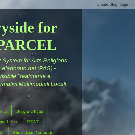
yside for
a PARCEL
System for Arts Religions
 elaborato nel (PAS) -
ivisibile "realmente e
rmativi Multimediali Locali
tici
Borghi d'Italia
ena Lazio
ISTAT
ti
Minist.Beni Culturali