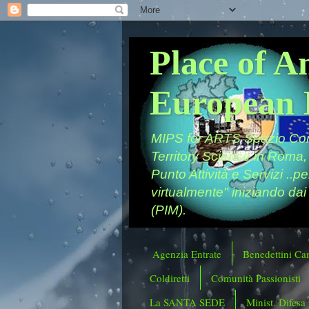
Place of A
European 
MIPS for ARTS Spazio Comu
Territory Science in Roma,
Punto Attività e Servizi ..p
virtualmente" iniziando dai
(PIM).
Agenzia Entrate
Benedettini Ca
Coldiretti
Comunità Passionisti
La SANTA SEDE
Minist. Difesa