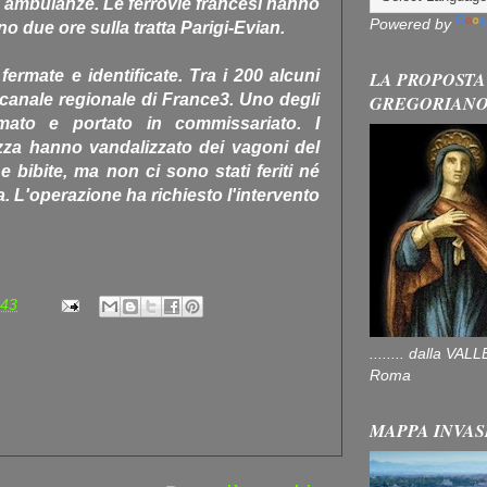
di ambulanze. Le ferrovie francesi hanno
Powered by
o due ore sulla tratta Parigi-Evian.
ermate e identificate. Tra i 200 alcuni
LA PROPOSTA
l canale regionale di France3. Uno degli
GREGORIAN
ermato e portato in commissariato. I
zza hanno vandalizzato dei vagoni del
 bibite, ma non ci sono stati feriti né
ia. L'operazione ha richiesto l'intervento
:43
........ dalla V
Roma
MAPPA INVAS