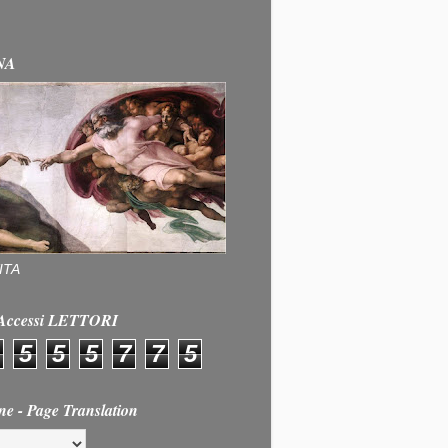
NA
ITA
e Accessi LETTORI
5
5
5
7
7
5
ne - Page Translation