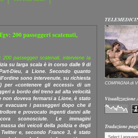
TELEMEDICI
Tgv: 200 passeggeri scatenati,
 200 passeggeri scatenati, interviene la
ia su larga scala è in corso dalle 9 di
Part-Dieu, a Lione. Secondo quanto
ell'ordine sono intervenute, su richiesta
COMPAGNA di V
si) per «contenere gli eccessi» di un
eri a bordo del treno ad alta velocità
Visualizzazion
he non doveva fermarsi a Lione, è stato
far evacuare i passeggeri dopo che il
1
ollore e provocato ingenti danni alle
cora sconosciute. Le immagini
Traduzione pagi
 massa dei veicoli della polizia e degli
 Twitter e, secondo France 3, è stato