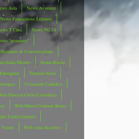
ews Asia
News Avvenire
News Fondazione Lepanto
ews T Cina
News TG 24
orio "pensiero"
Restauro & Conservazione
ma Italia Mondo
Sisma Rischi
 Emergenti
Turismo Italia
Europea
Università Cattolica
Web Diocesi Civita Castellana
day
Web Musei Comune Roma
lio Unità Cristiani
 Visure
Web zona Incentivi