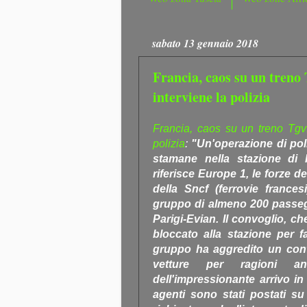
sabato 13 gennaio 2018
Francia, caos su un treno 
interviene la polizia
Francia, caos su un treno Tgv:
polizia
:
"Un'operazione di poliz
stamane nella stazione di 
riferisce Europe 1, le forze d
della Sncf (ferrovie france
gruppo di almeno 200 passegg
Parigi-Evian. Il convoglio, c
bloccato alla stazione per 
gruppo ha aggredito un contr
vetture per ragioni an
dell'impressionante arrivo in
agenti sono stati postati su