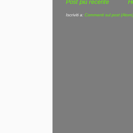
Post più recente
H
Iscriviti a:
Commenti sul post (Atom