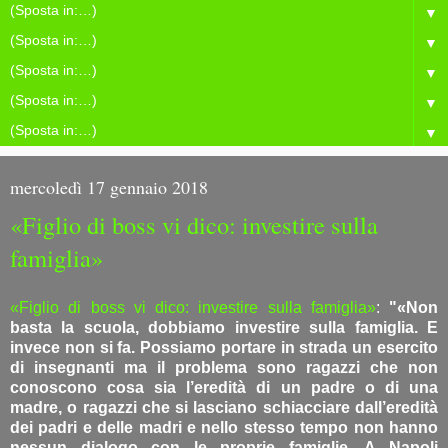
▼
▼
▼
▼
▼
mercoledì 17 gennaio 2018
«Figlio di boss vi dico: investire sulla
famiglia»
«Figlio di boss vi dico: investire sulla famiglia»
:
"«Non
basta la scuola, dobbiamo investire sulla famiglia. E
invece non si fa. Possiamo portare in strada un esercito
di insegnanti ma il problema sono ragazzi che non
conoscono cosa sia l’eredità di un padre o di una
madre, o ragazzi che si lasciano schiacciare dall’eredità
dei padri e delle madri e nello stesso tempo non hanno
nessun dialogo con le proprie famiglie. A Napoli