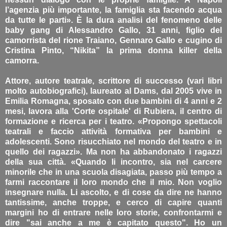
l’agenzia più importante, la famiglia sta facendo acqua
da tutte le parti». È la dura analisi del fenomeno delle
baby gang di Alessandro Gallo, 31 anni, figlio del
camorrista del rione Traiano, Gennaro Gallo e cugino di
Cristina Pinto, “Nikita” la prima donna killer della
camorra.
Attore, autore teatrale, scrittore di successo (vari libri
molto autobiografici), laureato al Dams, dal 2005 vive in
Emilia Romagna, sposato con due bambini di 4 anni e 2
mesi, lavora alla 'Corte ospitale' di Rubiera, il centro di
formazione e ricerca per i teatro. «Propongo spettacoli
teatrali e faccio attività formativa per bambini e
adolescenti. Sono risucchiato nel mondo del teatro e in
quello dei ragazzi». Ma non ha abbandonato i ragazzi
della sua città. «Quando li incontro, sia nel carcere
minorile che in una scuola disagiata, passo più tempo a
farmi raccontare il loro mondo che il mio. Non voglio
insegnare nulla. Li ascolto, e di cose da dire ne hanno
tantissime, anche troppe, e cerco di capire quanti
margini ho di entrare nelle loro storie, confrontarmi e
dire "sai anche a me è capitato questo". Ho un