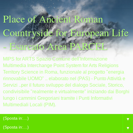
Place of Ancient Roman
Countryside for European Life
- Esarcato Area PARCEL
MIPS for ARTS Spazio Comune dell'Informazione
Multimedia Interchange Point System for Arts Religions
Territory Science in Roma, funzionale al progetto "energia
rinnovabile UOMO" .. elaborato nel (PAS) - Punto Attività e
Servizi ..per il futuro sviluppo del dialogo Sociale, Storico,
condivisibile "realmente e virtualmente" iniziando dai Borghi
lungo i cammini Gregoriani tramite i Punti Informativi
Multimediali Locali (PIM).
▼
▼