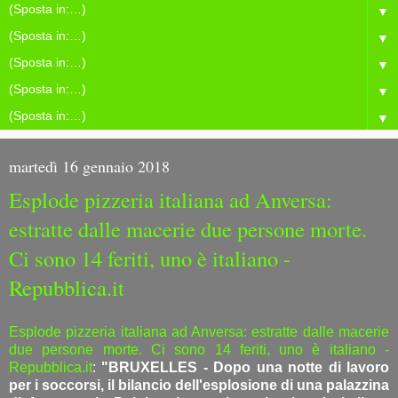
▼
▼
▼
▼
▼
martedì 16 gennaio 2018
Esplode pizzeria italiana ad Anversa:
estratte dalle macerie due persone morte.
Ci sono 14 feriti, uno è italiano -
Repubblica.it
Esplode pizzeria italiana ad Anversa: estratte dalle macerie
due persone morte. Ci sono 14 feriti, uno è italiano -
Repubblica.it
:
"BRUXELLES - Dopo una notte di lavoro
per i soccorsi, il bilancio dell'esplosione di una palazzina