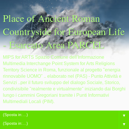
Place of Ancient Roman
Countryside for European Life
- Esarcato Area PARCEL
MIPS for ARTS Spazio Comune dell'Informazione
Multimedia Interchange Point System for Arts Religions
Territory Science in Roma, funzionale al progetto "energia
rinnovabile UOMO" .. elaborato nel (PAS) - Punto Attività e
Servizi ..per il futuro sviluppo del dialogo Sociale, Storico,
condivisibile "realmente e virtualmente" iniziando dai Borghi
lungo i cammini Gregoriani tramite i Punti Informativi
Multimediali Locali (PIM).
▼
▼