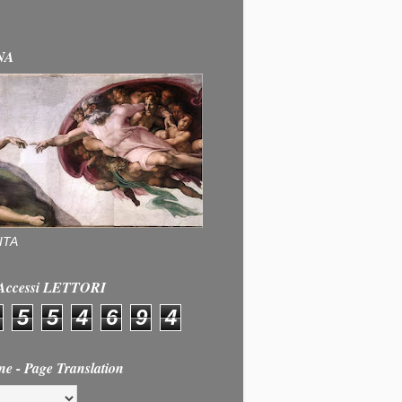
NA
ITA
e Accessi LETTORI
5
5
4
6
9
4
ne - Page Translation