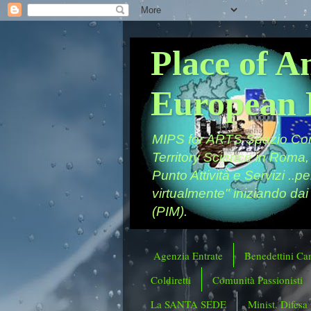
Place of A
European 
MIPS for ARTS Spazio Comu
Territory Science in Roma,
Punto Attività e Servizi ..p
virtualmente" iniziando dai
(PIM).
Agenzia Entrate
Benedettini Ca
Coldiretti
Comunità Passionisti
La SANTA SEDE
Minist. Difesa