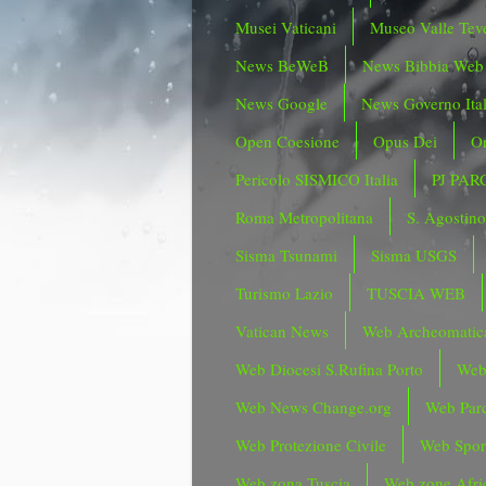
Musei Vaticani
Museo Valle Tev
News BeWeB
News Bibbia Web
News Google
News Governo Ita
Open Coesione
Opus Dei
Or
Pericolo SISMICO Italia
PJ PAR
Roma Metropolitana
S. Agostin
Sisma Tsunami
Sisma USGS
Turismo Lazio
TUSCIA WEB
Vatican News
Web Archeomatic
Web Diocesi S.Rufina Porto
Web
Web News Change.org
Web Parc
Web Protezione Civile
Web Spor
Web zona Tuscia
Web zone Afri