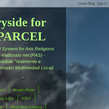
yside for
a PARCEL
System for Arts Religions
 elaborato nel (PAS) -
ivisibile "realmente e
rmativi Multimediali Locali
tici
Borghi d'Italia
ena Lazio
ISTAT
ti
Minist.Beni Culturali