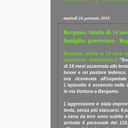
martedì 16 gennaio 2018
Bergamo, bimba di 14 mesi
famiglia: gravissima - Rep
Bergamo, bimba di 14 mesi azz
gravissima - Repubblica.it
:
"So
di 14 mesi azzannata alla testa
boxer e un pastore tedesco, n
ora ricoverata all'ospeda
L'episodio è avvenuto nella c
in via Ventura a Bergamo.
L'aggressione è stata improvvi
testa, senza più staccarsi. Il
a cena da loro sono subito in
arrivato il personale del 118