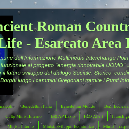
ncient Roman Countr
Life - Esarcato Are
ne dell'Informazione Multimedia Interchange Point 
 funzionale al progetto "energia rinnovabile UOMO" ..
er il futuro sviluppo del dialogo Sociale, Storico, cond
 Borghi lungo i cammini Gregoriani tramite i Punti Info
maldoli
Benedettini Italia
Benedettini Mondo
Beni Ecclesias
Culto Minist.Interno
ERFAP Lazio
FAO Allert
Franchig
Minist. Interno
Minist. Sviluppo Economico
Minist. Traspor