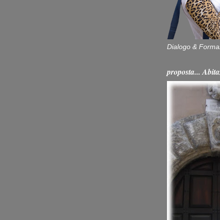
Dialogo & Forma
proposta... Ab