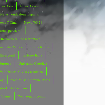
ews Asia
News Avvenire
News Fondazione Lepanto
ews T Cina
News TG 24
orio "pensiero"
Restauro & Conservazione
ma Italia Mondo
Sisma Rischi
 Emergenti
Turismo Italia
Europea
Università Cattolica
Web Diocesi Civita Castellana
day
Web Musei Comune Roma
lio Unità Cristiani
 Visure
Web zona Incentivi