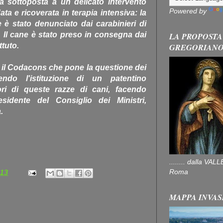
ià sottoposta a un delicato intervento
Powered by
ta e ricoverata in terapia intensiva: la
e è stato denunciato dai carabinieri di
 Il cane è stato preso in consegna dai
LA PROPOSTA
ttuto.
GREGORIAN
ne il Codacons che pone la questione dei
endo l'istituzione di un patentino
ori di queste razze di cani, facendo
esidente del Consiglio dei Ministri,
.
........ dalla V
Roma
:13
MAPPA INVAS