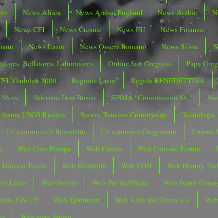
ere
News Africa
News Arabia England
News Arabic
N
News CEI
News Cresme
News EU
News Finanza
liano
News Lazio
News Osserv.Romano
News Storia
N
atores, Bellatores, Laboratores
Ordine San Gregorio
Papa Greg
CEL Giubileo 2000
Regione Lazio
Regola BENEDETTINA
o Nuns
Salesiani Don Bosco
SISMA "Commissario Str."
Sis
Sisma USGS Ricerca
Sports, Tourism Countryside
Tecnologie
Un cammino di Benedetto
Un cammino Gregoriano
Unione 
a
Web Cam Europa
Web Caritas
Web Catholic Forum
 Diocesi Tuscia
Web Disabilità
Web EON
Web History To
hi Lazio
Web Polizia
Web Per Bell'Italia
Web Pontif.Consig
tello FIN.UE
Web Tgtourism
Web Valle del Tevere Co
Web
ca
Web zone Meteo