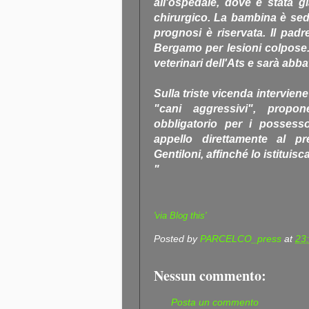
all'ospedale, dove è stata g
chirurgico. La bambina è seda
prognosi è riservata. Il padr
Bergamo per lesioni colpose.
veterinari dell'Ats e sarà abba
Sulla triste vicenda intervie
"cani aggressivi", propon
obbligatorio per i possess
appello direttamente al pr
Gentiloni, affinché lo istituisca
"
'via Blog this'
Posted by
PARCELCO_press
at
23
Nessun commento:
Posta un commento