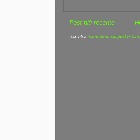
Post più recente
H
Iscriviti a:
Commenti sul post (Atom