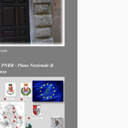
.com
PNRR - Piano Nazionale di
enza