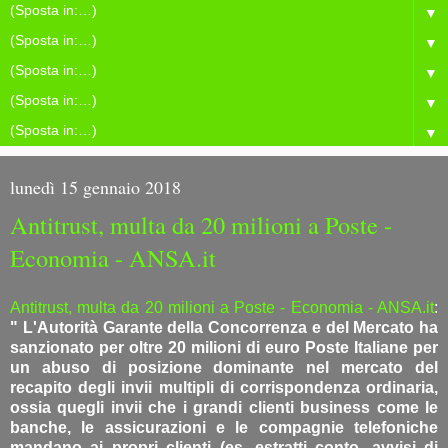
▼
▼
▼
▼
▼
lunedì 15 gennaio 2018
Antitrust, multa da 20 milioni a Poste -
Economia - ANSA.it
Antitrust, multa da 20 milioni a Poste - Economia - ANSA.it
:
" L'Autorità Garante della Concorrenza e del Mercato ha
sanzionato per oltre 20 milioni di euro Poste Italiane per
un abuso di posizione dominante nel mercato del
recapito degli invii multipli di corrispondenza ordinaria,
ossia quegli invii che i grandi clienti business come le
banche, le assicurazioni e le compagnie telefoniche
mandano ai propri clienti (es. estratti conto, avvisi di