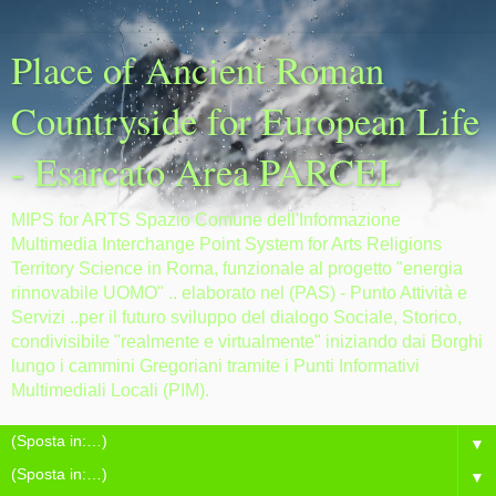
Place of Ancient Roman
Countryside for European Life
- Esarcato Area PARCEL
MIPS for ARTS Spazio Comune dell'Informazione
Multimedia Interchange Point System for Arts Religions
Territory Science in Roma, funzionale al progetto "energia
rinnovabile UOMO" .. elaborato nel (PAS) - Punto Attività e
Servizi ..per il futuro sviluppo del dialogo Sociale, Storico,
condivisibile "realmente e virtualmente" iniziando dai Borghi
lungo i cammini Gregoriani tramite i Punti Informativi
Multimediali Locali (PIM).
▼
▼