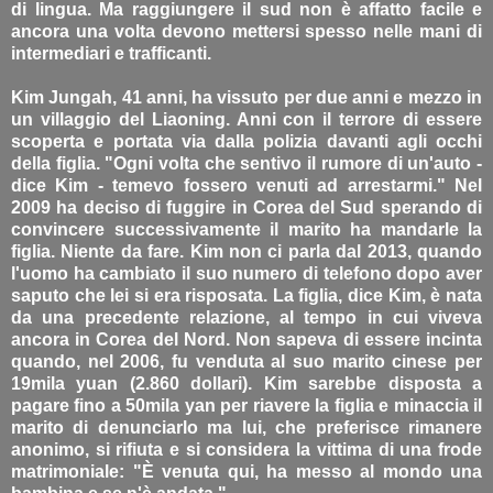
di lingua. Ma raggiungere il sud non è affatto facile e
ancora una volta devono mettersi spesso nelle mani di
intermediari e trafficanti.
Kim Jungah, 41 anni, ha vissuto per due anni e mezzo in
un villaggio del Liaoning. Anni con il terrore di essere
scoperta e portata via dalla polizia davanti agli occhi
della figlia. "Ogni volta che sentivo il rumore di un'auto -
dice Kim - temevo fossero venuti ad arrestarmi." Nel
2009 ha deciso di fuggire in Corea del Sud sperando di
convincere successivamente il marito ha mandarle la
figlia. Niente da fare. Kim non ci parla dal 2013, quando
l'uomo ha cambiato il suo numero di telefono dopo aver
saputo che lei si era risposata. La figlia, dice Kim, è nata
da una precedente relazione, al tempo in cui viveva
ancora in Corea del Nord. Non sapeva di essere incinta
quando, nel 2006, fu venduta al suo marito cinese per
19mila yuan (2.860 dollari). Kim sarebbe disposta a
pagare fino a 50mila yan per riavere la figlia e minaccia il
marito di denunciarlo ma lui, che preferisce rimanere
anonimo, si rifiuta e si considera la vittima di una frode
matrimoniale: "È venuta qui, ha messo al mondo una