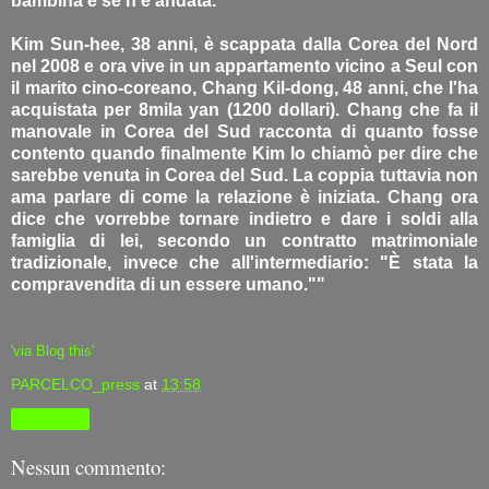
bambina e se n'è andata."
Kim Sun-hee, 38 anni, è scappata dalla Corea del Nord
nel 2008 e ora vive in un appartamento vicino a Seul con
il marito cino-coreano, Chang Kil-dong, 48 anni, che l'ha
acquistata per 8mila yan (1200 dollari). Chang che fa il
manovale in Corea del Sud racconta di quanto fosse
contento quando finalmente Kim lo chiamò per dire che
sarebbe venuta in Corea del Sud. La coppia tuttavia non
ama parlare di come la relazione è iniziata. Chang ora
dice che vorrebbe tornare indietro e dare i soldi alla
famiglia di lei, secondo un contratto matrimoniale
tradizionale, invece che all'intermediario: "È stata la
compravendita di un essere umano.""
'via Blog this'
PARCELCO_press
at
13:58
Condividi
Nessun commento: