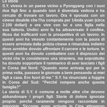
Le storie
S.Y. viveva in un paese vicino a Pyongyang con i suoi
due figli fino a quando non è diventata vedova e ha
cercato di trovare un lavoro. Ora è sposata con un
cinese disabile che l'ha comprata per 14mila yuan (circa
2.100 dollari) e ora vive con lui e una figlia nella
sua fattoria. Undici anni fa ha attraversato il confine,
illusa dai trafficanti con la prospettiva di un lavoro. In
questi anni ha vissuto costantemente con la paura di
essere arrestata dalla polizia cinese e rimandata indietro
dove avrebbe dovuto affrontare il carcere e le torture. In
questi anni ha dovuto combattere con il disprezzo dei
vicini che la considerano una straniera, ma soprattutto
ha dovuto sopportare il rammarico di aver lasciato i figli
in Corea del Nord: "Quando sono arrivata qui per la
prima volta, passavo le giornate a bere pensando ai miei
figli a casa. Ero fuori di me." S.Y. ha rinunciato a fuggire
in Corea del Sud: "Perché rompere anche questa
famiglia?"
La storia di S.Y. è comune a molte altre che devono
abbandonare i propri figli. Storie di dolore ignorate
proprio perché raramente vengono raccontate in
interviste. Siccome sono arrivate in Cina attraverso