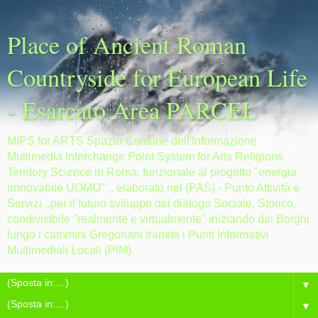
Place of Ancient Roman
Countryside for European Life
- Esarcato Area PARCEL
MIPS for ARTS Spazio Comune dell'Informazione
Multimedia Interchange Point System for Arts Religions
Territory Science in Roma, funzionale al progetto "energia
rinnovabile UOMO" .. elaborato nel (PAS) - Punto Attività e
Servizi ..per il futuro sviluppo del dialogo Sociale, Storico,
condivisibile "realmente e virtualmente" iniziando dai Borghi
lungo i cammini Gregoriani tramite i Punti Informativi
Multimediali Locali (PIM).
▼
▼