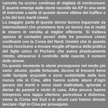
carestia ha ucciso centinaia di migliaia di nordcoreani.
È quanto emerge dalle storie raccolte da AP in una serie
di interviste a sette di queste donne vittime del traffico e
a tre dei loro mariti cinesi.
La maggior parte di queste donne furono ingannate da
intermediatori che promisero loro un lavoro ma in realtà
le misero in vendita al miglior offerente. Si trattava
spesso di contadini poveri delle tre province cinesi
confinanti con la Corea del Nord. Uomini che in questo
modo riuscivano a trovare moglie all'epoca della politica
del figlio unico di Pechino che aveva drasticamente
ridotto, attraverso il controllo delle nascite, il numero
delle donne.
Da questo momento le storie proseguono nel modo più
vario: alcune, quelle fortunate, dicono di trovarsi bene
nelle famiglie acquisite e sono soddisfatte della loro
nuova vita in Cina, altre hanno subito abusi d'ogni
genere dai mariti o sono state maltrattate, ignorate o
derise da parenti e vicini di casa. Altre ancora hanno
intrepreso una tappa ulteriore, pericolosa e dolorosa,
verso la Corea del Sud e in alcuni casi hanno dovuto
lasciare i figli in Cina per proseguire.