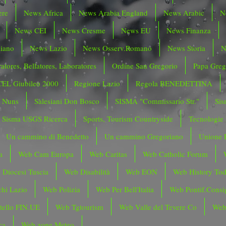
ere
News Africa
News Arabia England
News Arabic
N
News CEI
News Cresme
News EU
News Finanza
liano
News Lazio
News Osserv.Romano
News Storia
N
atores, Bellatores, Laboratores
Ordine San Gregorio
Papa Greg
CEL Giubileo 2000
Regione Lazio
Regola BENEDETTINA
o Nuns
Salesiani Don Bosco
SISMA "Commissario Str."
Sis
Sisma USGS Ricerca
Sports, Tourism Countryside
Tecnologie
Un cammino di Benedetto
Un cammino Gregoriano
Unione 
a
Web Cam Europa
Web Caritas
Web Catholic Forum
 Diocesi Tuscia
Web Disabilità
Web EON
Web History To
hi Lazio
Web Polizia
Web Per Bell'Italia
Web Pontif.Consig
tello FIN.UE
Web Tgtourism
Web Valle del Tevere Co
Web
ca
Web zone Meteo