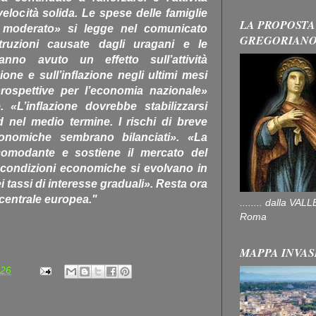
locità solida. Le spese delle famiglie
LA PROPOSTA
 moderato» si legge nel comunicato
GREGORIAN
truzioni causate dagli uragani e le
anno avuto un effetto sull’attività
ne e sull’inflazione negli ultimi mesi
rospettive per l’economia nazionale»
 «L’inflazione dovrebbe stabilizzarsi
ed nel medio termine. I rischi di breve
conomiche sembrano bilanciati». «La
ccomodante e sostiene il mercato del
 condizioni economiche si evolvano in
 tassi di interesse graduali». Resta ora
centrale europea."
........ dalla V
Roma
MAPPA INVAS
:26