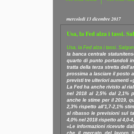
mercoledì 13 dicembre 2017
Usa, la Fed alza i tassi. 
Usa, la Fed alza i tassi. Salgon
la banca centrale statunitens
quarto di punto portandoli in
tratta della terza stretta dell’
prossima a lasciare il posto
previsti tre ulteriori aumenti 
La Fed ha anche rivisto al rialz
nel 2018 al 2,5% dal 2,1% pr
anche le stime per il 2019, q
2,3% rispetto all’1,7-2,1% sti
al ribasso le previsioni sul 
4,0% nel 2018 rispetto al 4,0-
«Le informazioni ricevute dal
che il mercato del lavoro ha