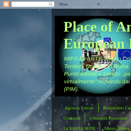
Place of A
European 
MIPS for ARTS Spazio Comu
Territory Science in Roma,
Punto Attività e Servizi ..p
virtualmente" iniziando dai
(PIM).
Agenzia Entrate
Benedettini Ca
Coldiretti
Comunità Passionisti
La SANTA SEDE
Minist. Difesa