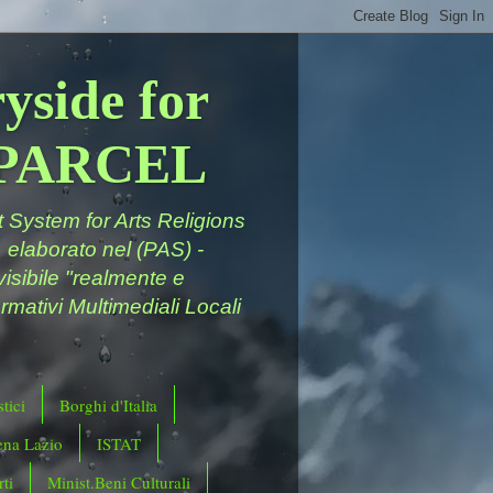
yside for
a PARCEL
System for Arts Religions
 elaborato nel (PAS) -
ivisibile "realmente e
rmativi Multimediali Locali
tici
Borghi d'Italia
ena Lazio
ISTAT
ti
Minist.Beni Culturali