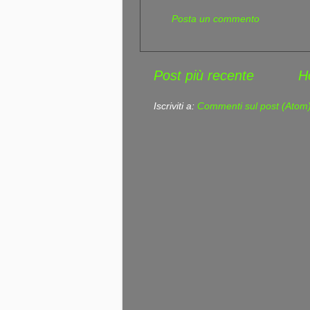
Posta un commento
Post più recente
H
Iscriviti a:
Commenti sul post (Atom