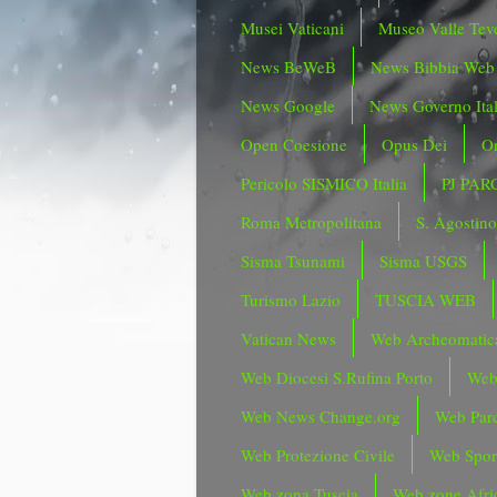
Musei Vaticani
Museo Valle Tev
News BeWeB
News Bibbia Web
News Google
News Governo Ita
Open Coesione
Opus Dei
Or
Pericolo SISMICO Italia
PJ PAR
Roma Metropolitana
S. Agostin
Sisma Tsunami
Sisma USGS
Turismo Lazio
TUSCIA WEB
Vatican News
Web Archeomatic
Web Diocesi S.Rufina Porto
Web
Web News Change.org
Web Parc
Web Protezione Civile
Web Spor
Web zona Tuscia
Web zone Afri