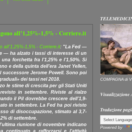
TELEMEDICI
Salgono all’1,25%-1,5% - Corriere.it
o all’1,25%-1,5% - Corriere.it
:
"La Fed —
e — ha alzato i tassi di interesse di un
 una forchetta fra l’1,25% e l’1,50%. Si
anno e della quinta dell’era Janet Yellen,
 al successore Jerome Powell. Sono poi
«graduali» dei tassi nel 2018.
COMPAGNA di V
o le stime di crescita per gli Stati Uniti
evisto in settembre. Riviste al rialzo
Visualizzazion
uando il Pil dovrebbe crescere dell’1,9-
mato in settembre. La Fed ha poi rivisto
Traduzione pagi
tasso di disoccupazione, stimato al 3,7-
4,2% di settembre.
l’ultima riunione di novembre indicano
Powered by
 continuato a rafforzarsi e l’attività