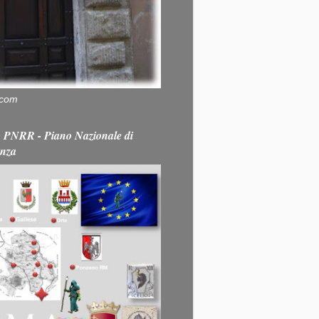
.com
PNRR - Piano Nazionale di
enza