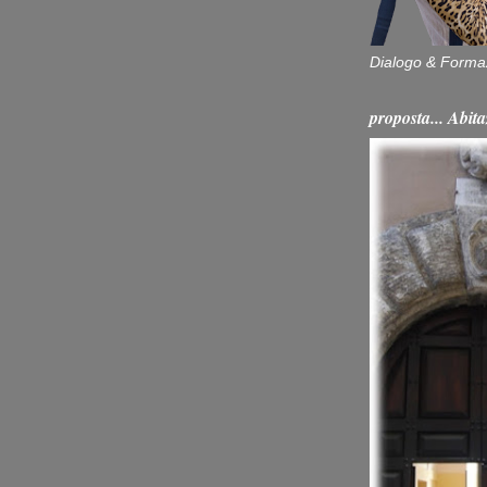
Dialogo & Forma
proposta... Ab