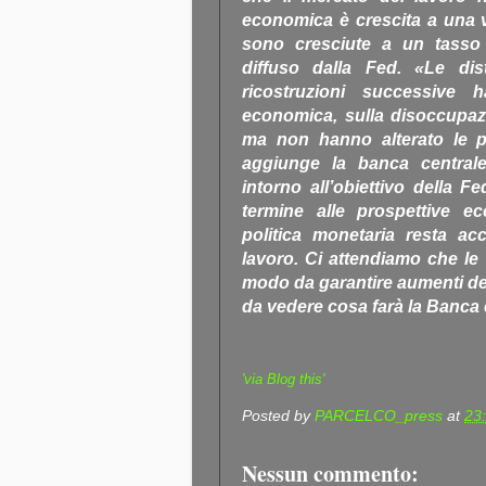
economica è crescita a una ve
sono cresciute a un tasso
diffuso dalla Fed. «Le dis
ricostruzioni successive h
economica, sulla disoccupazio
ma non hanno alterato le p
aggiunge la banca centrale.
intorno all’obiettivo della F
termine alle prospettive e
politica monetaria resta a
lavoro. Ci attendiamo che le
modo da garantire aumenti dei
da vedere cosa farà la Banca 
'via Blog this'
Posted by
PARCELCO_press
at
23
Nessun commento: