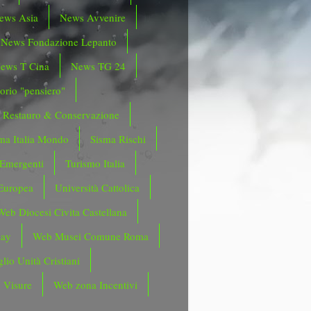
ews Asia
News Avvenire
News Fondazione Lepanto
ews T Cina
News TG 24
orio "pensiero"
Restauro & Conservazione
ma Italia Mondo
Sisma Rischi
 Emergenti
Turismo Italia
Europea
Università Cattolica
Web Diocesi Civita Castellana
day
Web Musei Comune Roma
lio Unità Cristiani
 Visure
Web zona Incentivi