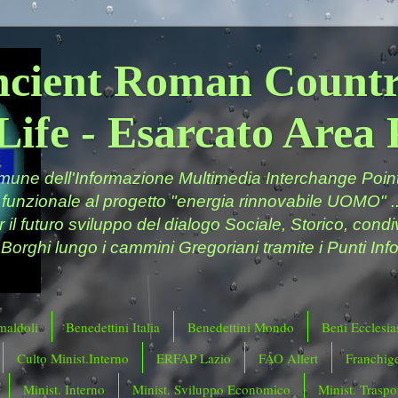
ncient Roman Countr
Life - Esarcato Are
ne dell'Informazione Multimedia Interchange Point 
 funzionale al progetto "energia rinnovabile UOMO" ..
er il futuro sviluppo del dialogo Sociale, Storico, cond
 Borghi lungo i cammini Gregoriani tramite i Punti Info
maldoli
Benedettini Italia
Benedettini Mondo
Beni Ecclesias
Culto Minist.Interno
ERFAP Lazio
FAO Allert
Franchig
Minist. Interno
Minist. Sviluppo Economico
Minist. Traspor