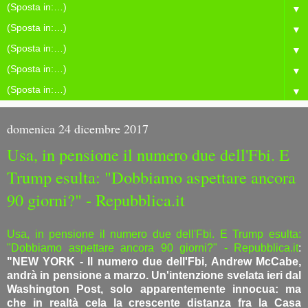
▼
▼
▼
▼
▼
domenica 24 dicembre 2017
Usa, in pensione il numero due dell'Fbi. E
Trump esulta: "Dobbiamo aspettare ancora
90 giorni?" - Repubblica.it
Usa, in pensione il numero due dell'Fbi. E Trump esulta:
"Dobbiamo aspettare ancora 90 giorni?" - Repubblica.it
:
"NEW YORK - Il numero due dell'Fbi, Andrew McCabe,
andrà in pensione a marzo. Un'intenzione svelata ieri dal
Washington Post, solo apparentemente innocua: ma
che in realtà cela la crescente distanza fra la Casa