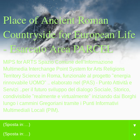
Place of Ancient Roman
Countryside for European Life
- Esarcato Area PARCEL
MIPS for ARTS Spazio Comune dell'Informazione
Multimedia Interchange Point System for Arts Religions
Territory Science in Roma, funzionale al progetto "energia
rinnovabile UOMO" .. elaborato nel (PAS) - Punto Attività e
Servizi ..per il futuro sviluppo del dialogo Sociale, Storico,
condivisibile "realmente e virtualmente" iniziando dai Borghi
lungo i cammini Gregoriani tramite i Punti Informativi
Multimediali Locali (PIM).
▼
▼