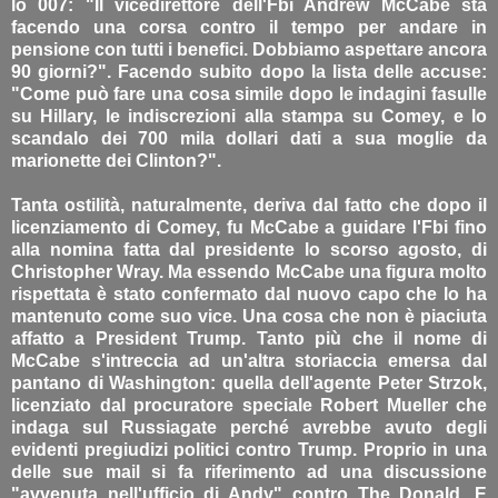
lo 007: "Il vicedirettore dell'Fbi Andrew McCabe sta
facendo una corsa contro il tempo per andare in
pensione con tutti i benefici. Dobbiamo aspettare ancora
90 giorni?". Facendo subito dopo la lista delle accuse:
"Come può fare una cosa simile dopo le indagini fasulle
su Hillary, le indiscrezioni alla stampa su Comey, e lo
scandalo dei 700 mila dollari dati a sua moglie da
marionette dei Clinton?".
Tanta ostilità, naturalmente, deriva dal fatto che dopo il
licenziamento di Comey, fu McCabe a guidare l'Fbi fino
alla nomina fatta dal presidente lo scorso agosto, di
Christopher Wray. Ma essendo McCabe una figura molto
rispettata è stato confermato dal nuovo capo che lo ha
mantenuto come suo vice. Una cosa che non è piaciuta
affatto a President Trump. Tanto più che il nome di
McCabe s'intreccia ad un'altra storiaccia emersa dal
pantano di Washington: quella dell'agente Peter Strzok,
licenziato dal procuratore speciale Robert Mueller che
indaga sul Russiagate perché avrebbe avuto degli
evidenti pregiudizi politici contro Trump. Proprio in una
delle sue mail si fa riferimento ad una discussione
"avvenuta nell'ufficio di Andy" contro The Donald. E