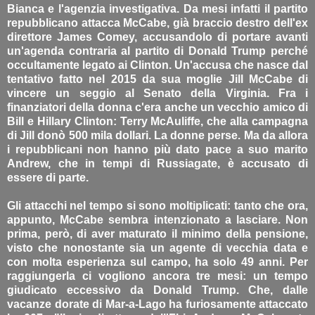
Bianca e l'agenzia investigativa. Da mesi infatti il partito
repubblicano attacca McCabe, già braccio destro dell'ex
direttore James Comey, accusandolo di portare avanti
un'agenda contraria al partito di Donald Trump perché
occultamente legato ai Clinton. Un'accusa che nasce dal
tentativo fatto nel 2015 da sua moglie Jill McCabe di
vincere un seggio al Senato della Virginia. Fra i
finanziatori della donna c'era anche un vecchio amico di
Bill e Hillary Clinton: Terry McAuliffe, che alla campagna
di Jill donò 500 mila dollari. La donne perse. Ma da allora
i repubblicani non hanno più dato pace a suo marito
Andrew, che in tempi di Russiagate, è accusato di
essere di parte.
Gli attacchi nel tempo si sono moltiplicati: tanto che ora,
appunto, McCabe sembra intenzionato a lasciare. Non
prima, però, di aver maturato il minimo della pensione,
visto che nonostante sia un agente di vecchia data e
con molta esperienza sul campo, ha solo 49 anni. Per
raggiungerla ci vogliono ancora tre mesi: un tempo
giudicato eccessivo da Donald Trump. Che, dalle
vacanze dorate di Mar-a-Lago ha furiosamente attaccato