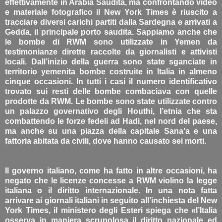
effettivamente in Arabia Saudita, ma confrontando video
e materiale fotografico il New York Times è riuscito a
tracciare diversi carichi partiti dalla Sardegna e arrivati a
Gedda, il principale porto saudita. Sappiamo anche che
le bombe di RWM sono utilizzate in Yemen da
testimonianze dirette raccolte da giornalisti e attivisti
locali. Dall’inizio della guerra sono state sganciate in
territorio yemenita bombe costruite in Italia in almeno
cinque occasioni. In tutti i casi il numero identificativo
trovato sui resti delle bombe combaciava con quelle
prodotte da RWM. Le bombe sono state utilizzate contro
un palazzo governativo degli Houthi, l’etnia che sta
combattendo le forze fedeli ad Hadi, nel nord del paese,
ma anche su una piazza della capitale Sana’a e una
fattoria abitata da civili, dove hanno causato sei morti.
Il governo italiano, come ha fatto in altre occasioni, ha
negato che le licenze concesse a RWM violino la legge
italiana o il diritto internazionale. In una nota fatta
arrivare ai giornali italiani in seguito all’inchiesta del New
York Times, il ministero degli Esteri spiega che «l’Italia
osserva in maniera scrupolosa il diritto nazionale ed