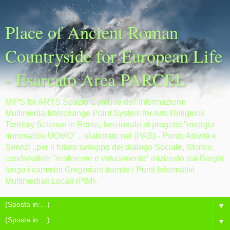
Place of Ancient Roman
Countryside for European Life
- Esarcato Area PARCEL
MIPS for ARTS Spazio Comune dell'Informazione
Multimedia Interchange Point System for Arts Religions
Territory Science in Roma, funzionale al progetto "energia
rinnovabile UOMO" .. elaborato nel (PAS) - Punto Attività e
Servizi ..per il futuro sviluppo del dialogo Sociale, Storico,
condivisibile "realmente e virtualmente" iniziando dai Borghi
lungo i cammini Gregoriani tramite i Punti Informativi
Multimediali Locali (PIM).
▼
▼