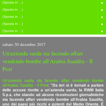
▼
▼
▼
▼
▼
sabato 30 dicembre 2017
Un'azienda sarda sta facendo affari
vendendo bombe all'Arabia Saudita - Il
Post
Un'azienda sarda sta facendo affari vendendo bombe
all'Arabia Saudita - Il Post
:
"Da ieri si è tornati a parlare
delle accuse rivolte a un’azienda sarda, la RWM Italia
S.p.a, che stando ad alcune ricostruzioni giornalistiche
sta facendo affari vendendo bombe all’Arabia Saudita,
uno dei paesi più ricchi e potenti del Medio Oriente. È