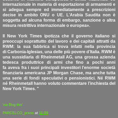
internazionale in materia di esportazione di armamenti e
si adegua sempre ed immediatamente a prescrizioni
decise in ambito ONU o UE. L’Arabia Saudita non è
soggetta ad alcuna forma di embargo, sanzione o altra
misura restrittiva internazionale o europea».
Il New York Times ipotizza che il governo italiano si
preoccupi soprattutto del lavoro e dei capitali attratti da
RWM: la sua fabbrica si trova infatti nella provincia
di Carbonia-Iglesias, una delle più povere d’Italia. RWM è
una sussidiaria di Rheinmetall AG, una grossa azienda
tedesca produttrice di armi che fino a pochi anni
fa aveva fra i suoi principali investitori l’enorme società
finanziaria americana JP Morgan Chase, ma anche tutta
una serie di fondi speculativi o pensionistici. Né RWM
né Rheinmetall hanno voluto commentare l’inchiesta del
New York Times. "
'via Blog this'
PARCELCO_press
at
11:09