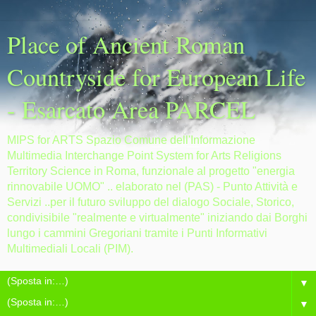
Place of Ancient Roman
Countryside for European Life
- Esarcato Area PARCEL
MIPS for ARTS Spazio Comune dell'Informazione
Multimedia Interchange Point System for Arts Religions
Territory Science in Roma, funzionale al progetto "energia
rinnovabile UOMO" .. elaborato nel (PAS) - Punto Attività e
Servizi ..per il futuro sviluppo del dialogo Sociale, Storico,
condivisibile "realmente e virtualmente" iniziando dai Borghi
lungo i cammini Gregoriani tramite i Punti Informativi
Multimediali Locali (PIM).
▼
▼