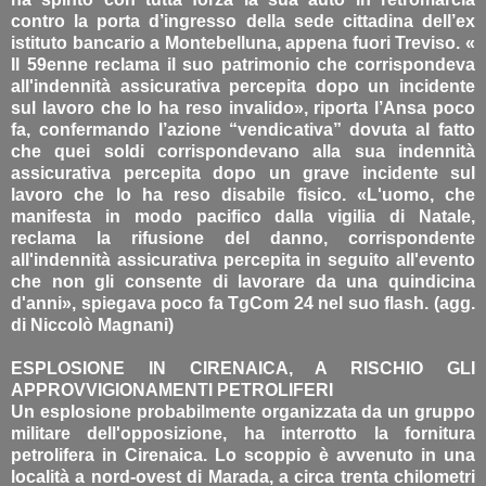
contro la porta d’ingresso della sede cittadina dell’ex
istituto bancario a Montebelluna, appena fuori Treviso. «
Il 59enne reclama il suo patrimonio che corrispondeva
all'indennità assicurativa percepita dopo un incidente
sul lavoro che lo ha reso invalido», riporta l’Ansa poco
fa, confermando l’azione “vendicativa” dovuta al fatto
che quei soldi corrispondevano alla sua indennità
assicurativa percepita dopo un grave incidente sul
lavoro che lo ha reso disabile fisico. «L'uomo, che
manifesta in modo pacifico dalla vigilia di Natale,
reclama la rifusione del danno, corrispondente
all'indennità assicurativa percepita in seguito all'evento
che non gli consente di lavorare da una quindicina
d'anni», spiegava poco fa TgCom 24 nel suo flash. (agg.
di Niccolò Magnani)
ESPLOSIONE IN CIRENAICA, A RISCHIO GLI
APPROVVIGIONAMENTI PETROLIFERI
Un esplosione probabilmente organizzata da un gruppo
militare dell'opposizione, ha interrotto la fornitura
petrolifera in Cirenaica. Lo scoppio è avvenuto in una
località a nord-ovest di Marada, a circa trenta chilometri