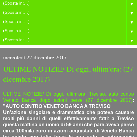
▼
▼
▼
▼
▼
mercoledì 27 dicembre 2017
ULTIME NOTIZIE/ Di oggi, ultim'ora: (27
dicembre 2017)
ULTIME NOTIZIE/ Di oggi, ultim'ora: Treviso, auto contro
Veneto Banca dopo azioni perse (27 dicembre 2017)
:
"AUTO CONTRO VENETO BANCA A TREVISO
Un’azione singolare e drammatica che poteva causare
molti più danni di quelli effettivamente fatti: a Treviso
questa mattina un uomo di 59 anni che pare aveva perso
circa 100mila euro in azioni acquistate di Veneto Banca
ha spinto con tutta forza la sua auto in retromarcia