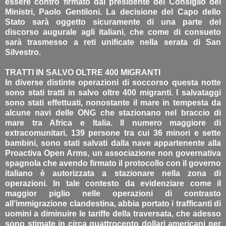
essere contro firmato dal presidente del Consiglio dei
Ministri, Paolo Gentiloni. La decisione del Capo dello
Stato sarà oggetto sicuramente di una parte del
discorso augurale agli italiani, che come di consueto
sarà trasmesso a reti unificate nella serata di San
Silvestro.
TRATTI IN SALVO OLTRE 400 MIGRANTI
In diverse distinte operazioni di soccorso questa notte
sono stati tratti in salvo oltre 400 migranti. I salvataggi
sono stati effettuati, nonostante il mare in tempesta da
alcune navi delle ONG che stazionano nel braccio di
mare tra Africa e Italia. Il numero maggiore di
extracomunitari, 139 persone tra cui 36 minori e sette
bambini, sono stati salvati dalla nave appartenente alla
Proactiva Open Arms, un associazione non governativa
spagnola che avendo firmato il protocollo con il governo
italiano è autorizzata a stazionare nella zona di
operazioni. In tale contesto da evidenziare come il
maggior piglio nelle operazioni di contrasto
all’immigrazione clandestina, abbia portato i trafficanti di
uomini a diminuire le tariffe della traversata, che adesso
sono stimate in circa quattrocento dollari americani per