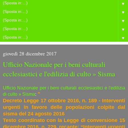
▼
▼
▼
▼
▼
giovedì 28 dicembre 2017
Ufficio Nazionale per i beni culturali
ecclesiastici e l'edilizia di culto » Sisma
Ufficio Nazionale per i beni culturali ecclesiastici e l'edilizia
"
di culto » Sisma
:
Decreto Legge 17 ottobre 2016, n. 189 - Interventi
urgenti in favore delle popolazioni colpite dal
sisma del 24 agosto 2016
Testo coordinato con la Legge di conversione 15
dicembre 2016, n. 229, recante: “Interventi urgenti