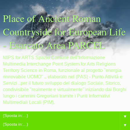
Place of Ancient Roman
Countryside for European Life
- Esarcato Area PARCEL
MIPS for ARTS Spazio Comune dell'Informazione
Multimedia Interchange Point System for Arts Religions
Territory Science in Roma, funzionale al progetto "energia
rinnovabile UOMO" .. elaborato nel (PAS) - Punto Attività e
Servizi ..per il futuro sviluppo del dialogo Sociale, Storico,
condivisibile "realmente e virtualmente" iniziando dai Borghi
lungo i cammini Gregoriani tramite i Punti Informativi
Multimediali Locali (PIM).
▼
▼