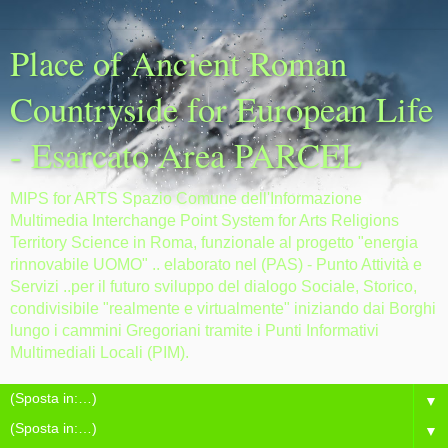
Place of Ancient Roman
Countryside for European Life
- Esarcato Area PARCEL
MIPS for ARTS Spazio Comune dell'Informazione
Multimedia Interchange Point System for Arts Religions
Territory Science in Roma, funzionale al progetto "energia
rinnovabile UOMO" .. elaborato nel (PAS) - Punto Attività e
Servizi ..per il futuro sviluppo del dialogo Sociale, Storico,
condivisibile "realmente e virtualmente" iniziando dai Borghi
lungo i cammini Gregoriani tramite i Punti Informativi
Multimediali Locali (PIM).
▼
▼