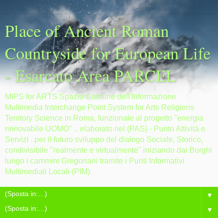
Place of Ancient Roman
Countryside for European Life
- Esarcato Area PARCEL
MIPS for ARTS Spazio Comune dell'Informazione
Multimedia Interchange Point System for Arts Religions
Territory Science in Roma, funzionale al progetto "energia
rinnovabile UOMO" .. elaborato nel (PAS) - Punto Attività e
Servizi ..per il futuro sviluppo del dialogo Sociale, Storico,
condivisibile "realmente e virtualmente" iniziando dai Borghi
lungo i cammini Gregoriani tramite i Punti Informativi
Multimediali Locali (PIM).
▼
▼