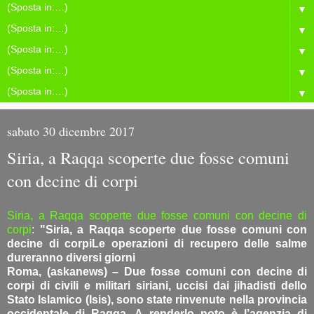
▼
▼
▼
▼
▼
sabato 30 dicembre 2017
Siria, a Raqqa scoperte due fosse comuni
con decine di corpi
Siria, a Raqqa scoperte due fosse comuni con decine di
corpi
:
"Siria, a Raqqa scoperte due fosse comuni con
decine di corpiLe operazioni di recupero delle salme
dureranno diversi giorni
Roma, (askanews) – Due fosse comuni con decine di
corpi di civili e militari siriani, uccisi dai jihadisti dello
Stato Islamico (Isis), sono state rinvenute nella provincia
occidentale di Raqqa. A renderlo noto è l’agenzia di