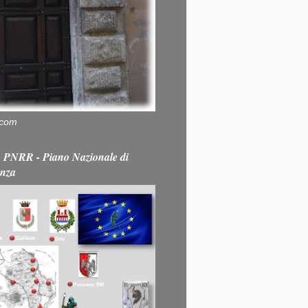
.com
PNRR - Piano Nazionale di
enza