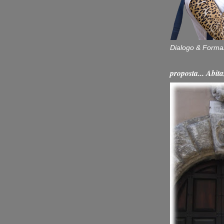
Dialogo & Forma
proposta... Ab