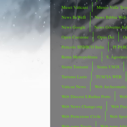
Musei Vaticani
Museo Valle Tev
News BeWeB
News Bibbia Web
News Google
News Governo Ita
Open Coesione
Opus Dei
Or
Pericolo SISMICO Italia
PJ PAR
Roma Metropolitana
S. Agostin
Sisma Tsunami
Sisma USGS
Turismo Lazio
TUSCIA WEB
Vatican News
Web Archeomatic
Web Diocesi S.Rufina Porto
Web
Web News Change.org
Web Parc
Web Protezione Civile
Web Spor
Web zona Tuscia
Web zone Afri