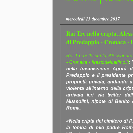
mercoledì 13 dicembre 2017
Rai Tre nella cripta, Ales
di Predappio - Cronaca - i
Rai Tre nella cripta, Alessandra
- Cronaca - ilrestodelcarlino.it
:
nella trasmissione Agorà d
Predappio e il presidente pr
proprietà privata, andando a
violenta all’interno della cr
arrivata ieri via twitter d
Mussolini, nipote di Benito
Roma.
«Nella cripta del cimitero di
la tomba di mio padre Roma