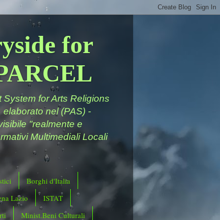
yside for
a PARCEL
System for Arts Religions
 elaborato nel (PAS) -
ivisibile "realmente e
rmativi Multimediali Locali
tici
Borghi d'Italia
ena Lazio
ISTAT
ti
Minist.Beni Culturali