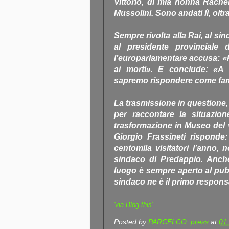
Vittorio, di mia nonna Rache
Mussolini. Sono andati lì, oltr
Sempre rivolta alla Rai, al si
al presidente provinciale d
l’europarlamentare accusa: «P
ai morti». E conclude: «A 
sapremo rispondere come fam
La trasmissione in questione,
per raccontare la situazion
trasformazione in Museo del v
Giorgio Frassineti risponde
centomila visitatori l’anno,
sindaco di Predappio. Anche 
luogo è sempre aperto al pubbl
sindaco ne è il primo respons
'via Blog this'
Posted by
PARCELCO_press
at
01