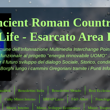
ncient Roman Countr
Life - Esarcato Are
ne dell'Informazione Multimedia Interchange Point 
 funzionale al progetto "energia rinnovabile UOMO" ..
er il futuro sviluppo del dialogo Sociale, Storico, cond
 Borghi lungo i cammini Gregoriani tramite i Punti Info
maldoli
Benedettini Italia
Benedettini Mondo
Beni Ecclesias
Culto Minist.Interno
ERFAP Lazio
FAO Allert
Franchig
Minist. Interno
Minist. Sviluppo Economico
Minist. Traspor