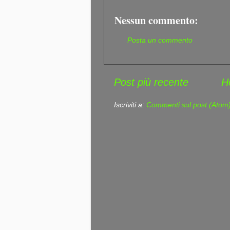
Nessun commento:
Posta un commento
Post più recente
H
Iscriviti a:
Commenti sul post (Atom