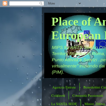
Place of A
European 
MIPS for ARTS Spazio Comu
Territory Science in Roma,
Punto Attività e Servizi ..p
virtualmente" iniziando dai
(PIM).
Agenzia Entrate
Benedettini Ca
Coldiretti
Comunità Passionisti
La SANTA SEDE
Minist. Difesa