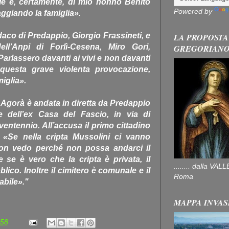
le e, certamente, di mio nonno Benito
Powered by
aggiando la famiglia».
ndaco di Predappio, Giorgio Frassineti, e
LA PROPOSTA
ell’Anpi di Forlì-Cesena, Miro Gori,
GREGORIAN
arlassero davanti ai vivi e non davanti
questa grave violenta provocazione,
iglia».
 Agorà è andata in diretta da Predappio
e dell’ex Casa del Fascio, in via di
entennio. All’accusa il primo cittadino
: «Se nella cripta Mussolini ci vanno
 non vedo perché non possa andarci il
se è vero che la cripta è privata, il
........ dalla V
ico. Inoltre il cimitero è comunale e il
Roma
abile»."
MAPPA INVAS
:58