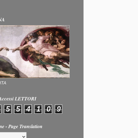
NA
ITA
e Accessi LETTORI
5
5
4
1
0
9
ne - Page Translation