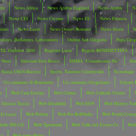
ere
News Africa
News Arabia England
News Arabic
N
News CEI
News Cresme
News EU
News Finanza
liano
News Lazio
News Osserv.Romano
News Storia
N
atores, Bellatores, Laboratores
Ordine San Gregorio
Papa Greg
CEL Giubileo 2000
Regione Lazio
Regola BENEDETTINA
o Nuns
Salesiani Don Bosco
SISMA "Commissario Str."
Sis
Sisma USGS Ricerca
Sports, Tourism Countryside
Tecnologie
Un cammino di Benedetto
Un cammino Gregoriano
Unione 
a
Web Cam Europa
Web Caritas
Web Catholic Forum
 Diocesi Tuscia
Web Disabilità
Web EON
Web History To
hi Lazio
Web Polizia
Web Per Bell'Italia
Web Pontif.Consig
tello FIN.UE
Web Tgtourism
Web Valle del Tevere Co
Web
ca
Web zone Meteo