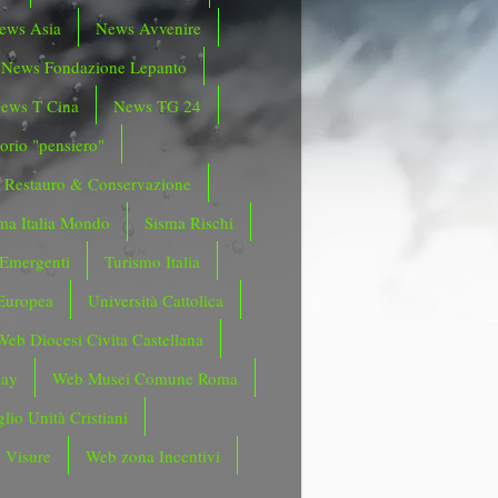
ews Asia
News Avvenire
News Fondazione Lepanto
ews T Cina
News TG 24
orio "pensiero"
Restauro & Conservazione
ma Italia Mondo
Sisma Rischi
 Emergenti
Turismo Italia
Europea
Università Cattolica
Web Diocesi Civita Castellana
day
Web Musei Comune Roma
lio Unità Cristiani
 Visure
Web zona Incentivi