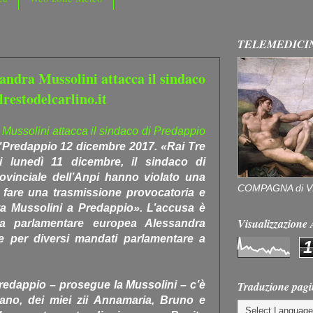
TELEMEDICI
sandra Mussolini attacca il sindaco
lrestodelcarlino.it
 Mussolini attacca il sindaco di Predappio
"Predappio 12 dicembre 2017. «Rai Tre
i lunedì 11 dicembre, il sindaco di
ovinciale dell’Anpi hanno violato una
COMPAGNA di V
 fare una trasmissione provocatoria e
ipta Mussolini a Predappio». L’accusa è
Visualizzazion
alla parlamentare europea Alessandra
 e per diversi mandati parlamentare a
1
Traduzione pagi
 Predappio – prosegue la Mussolini – c’è
no, dei miei zii Annamaria, Bruno e