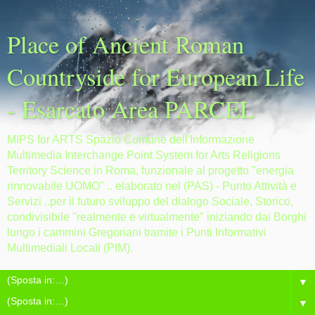
Place of Ancient Roman
Countryside for European Life
- Esarcato Area PARCEL
MIPS for ARTS Spazio Comune dell'Informazione
Multimedia Interchange Point System for Arts Religions
Territory Science in Roma, funzionale al progetto "energia
rinnovabile UOMO" .. elaborato nel (PAS) - Punto Attività e
Servizi ..per il futuro sviluppo del dialogo Sociale, Storico,
condivisibile "realmente e virtualmente" iniziando dai Borghi
lungo i cammini Gregoriani tramite i Punti Informativi
Multimediali Locali (PIM).
▼
▼