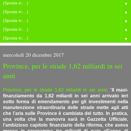
▼
▼
▼
▼
▼
mercoledì 20 dicembre 2017
Province, per le strade 1,62 miliardi in sei
anni
Province, per le strade 1,62 miliardi in sei anni
: "
Il maxi-
finanziamento da 1,62 miliardi in sei anni arrivato ieri
sotto forma di emendamento per gli investimenti nella
manutenzione straordinaria delle strade mette agli atti
che l’aria sulle Province è cambiata del tutto. In pratica,
una volta che la manovra sarà in Gazzetta Ufficiale,
l’ambizioso capitolo finanziario della riforma, che aveva
messo in programma tre miliardi di euro all’anno di