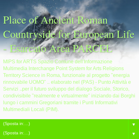
Place of Ancient Roman
Countryside for European Life
- Esarcato Area PARCEL
MIPS for ARTS Spazio Comune dell'Informazione
Multimedia Interchange Point System for Arts Religions
Territory Science in Roma, funzionale al progetto "energia
rinnovabile UOMO" .. elaborato nel (PAS) - Punto Attività e
Servizi ..per il futuro sviluppo del dialogo Sociale, Storico,
condivisibile "realmente e virtualmente" iniziando dai Borghi
lungo i cammini Gregoriani tramite i Punti Informativi
Multimediali Locali (PIM).
▼
▼