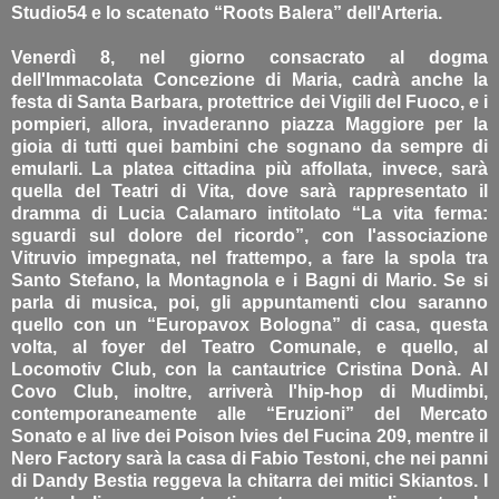
Studio54 e lo scatenato “Roots Balera” dell'Arteria.
Venerdì 8, nel giorno consacrato al dogma
dell'Immacolata Concezione di Maria, cadrà anche la
festa di Santa Barbara, protettrice dei Vigili del Fuoco, e i
pompieri, allora, invaderanno piazza Maggiore per la
gioia di tutti quei bambini che sognano da sempre di
emularli. La platea cittadina più affollata, invece, sarà
quella del Teatri di Vita, dove sarà rappresentato il
dramma di Lucia Calamaro intitolato “La vita ferma:
sguardi sul dolore del ricordo”, con l'associazione
Vitruvio impegnata, nel frattempo, a fare la spola tra
Santo Stefano, la Montagnola e i Bagni di Mario. Se si
parla di musica, poi, gli appuntamenti clou saranno
quello con un “Europavox Bologna” di casa, questa
volta, al foyer del Teatro Comunale, e quello, al
Locomotiv Club, con la cantautrice Cristina Donà. Al
Covo Club, inoltre, arriverà l'hip-hop di Mudimbi,
contemporaneamente alle “Eruzioni” del Mercato
Sonato e al live dei Poison Ivies del Fucina 209, mentre il
Nero Factory sarà la casa di Fabio Testoni, che nei panni
di Dandy Bestia reggeva la chitarra dei mitici Skiantos. I