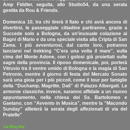
Amp Fiddler, seguita, allo Studio54, da una serata
gestita da Rou & Friends.
Domenica 10, tra chi tirerà il fiato e chi avrà ancora di
divertirsi, le passeggiate cittadine partiranno, grazie a
Succede solo a Bologna, da un'inusuale colazione ai
Bagni di Mario e da una speciale visita alla Cripta di San
Zama. I più avventurosi, dal canto loro, potranno
lanciarsi nel trekking “C'era una volta il mare”, sulla
cima del Monte Adone, con i golosi già proiettati sulle
sagre della provincia. Il riposo domenicale, poi, porterà
Vitruvio tra il ventre umido di Bologna e la magia di San
Petronio, mentre il giorno di festa del Mercato Sonato
sarà una gioia per i più piccoli, come il tour per famiglie
della “Duchamp, Magritte, Dalì” di Palazzo Albergati. Le
armonie classiche, invece, saranno affidate a un nuovo
appuntamento, nella chiesa dei Ss. Bartolomeo e
Gaetano, con “Avvento in Musica”, mentre la “Macondo
Sunday” allieterà la serata degli affezionati di via del
Pratello"
'via Blog this'