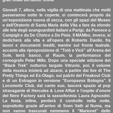
Giovedì 7, allora, nella vigilia di una mattinata che molti
passeranno sotto le coperte, si comincerà proprio da
un'esposizione nuova di zecca, con gli spazi del Museo
e dell'Oratorio di Santa Maria della Vita a fare da sfondo
alle tele degli avanguardisti italiani a Parigi, da Paresce a
Campigli e da De Chirico a De Pisis. Il MAMbo, invece, si
dedicherà alla vita e all'opera di Roberto Daolio, fra
lavori e documenti inediti, mentre sul fronte teatrale,
accanto alla riproposizione di “Totò e Vicè” all'Arena del
Sole, terrà banco, al Raum, la performance del
coreografo Peter Mills. Dopo una speciale edizione del
“Black Trek” notturno targato Vitruvio, poi, il volume
della musica inizierà ad alzarsi, a partire dai live di The
Pretty Things ed Ex-Otago, sui palchi del Freakout Club
e di un Estragon in versione “Europavox Bologna”. Il
Locomotiv Club, dal canto suo, lascerà spazio al pop
stravagante di Hercules & Love Affair e l'ospite d'onore
del Nero Factory sarà la sassofonista Laura Agnusdei.
La festa, infine, perderà il controllo nella notte,
soprattutto grazie all'arrivo di Sven Vath al Numa, ma
non vanno trascurati nemmeno il “Marionet” dello