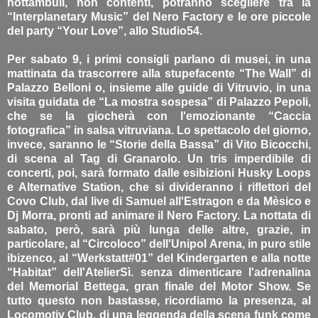
nottambuli, non contenti, potranno scegliere tra la
“Interplanetary Music” del Nero Factory e le ore piccole
del party “Your Love”, allo Studio54.
Per sabato 9, i primi consigli parlano di musei, in una
mattinata da trascorrere alla stupefacente “The Wall” di
Palazzo Belloni o, insieme alle guide di Vitruvio, in una
visita guidata de “La mostra sospesa” di Palazzo Pepoli,
che se la giocherà con l'emozionante “Caccia
fotografica” in salsa vitruviana. Lo spettacolo del giorno,
invece, saranno le “Storie della Bassa” di Vito Bicocchi,
di scena al Tag di Granarolo. Un tris imperdibile di
concerti, poi, sarà formato dalle esibizioni Husky Loops
e Alternative Station, che si divideranno i riflettori del
Covo Club, dal live di Samuel all'Estragon e da Mèsico e
Dj Morra, pronti ad animare il Nero Factory. La nottata di
sabato, però, sarà più lunga delle altre, grazie, in
particolare, al “Circoloco” dell'Unipol Arena, in puro stile
ibizenco, al “Werkstatt#01” del Kindergarten e alla notte
“Habitat” dell'AtelierSì. senza dimenticare l'adrenalina
del Memorial Bettega, gran finale del Motor Show. Se
tutto questo non bastasse, ricordiamo la presenza, al
Locomotiv Club, di una leggenda della scena funk come