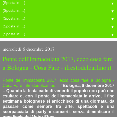
▼
▼
▼
▼
▼
mercoledì 6 dicembre 2017
Ponte dell'Immacolata 2017, ecco cosa fare
a Bologna - Cosa Fare - ilrestodelcarlino.it
Ponte dell'Immacolata 2017, ecco cosa fare a Bologna -
Cosa Fare - ilrestodelcarlino.it
:
"Bologna, 6 dicembre 2017
– Quando la festa cade di venerdì il popolo non può che
esultare e, con il ponte dell'Immacolata in arrivo, il fine
settimana bolognese si arricchisce di una giornata, da
passare come sempre tra arte, spettacoli e una
scorpacciata di party e concerti, senza dimenticare il
gran finale del Motor Show.