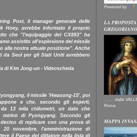
Powered by
ing Post, il manager generale delle
LA PROPOSTA
rk Hoey, avrebbe informato il proprio
GREGORIAN
fatto che "l'equipaggio del CX893" ha
biamo assistito all'esplosione del missile
o alla nostra attuale posizione". Anche
ti da Seul per gli Stati Uniti avrebbero
llia di Kim Jong-un - Videoscheda
i Pyongyang, il missile 'Hwasong-15', poi
........ dalla V
appone e che, secondo gli esperti,
Roma
 da 13 mila chilometri, un dato che
l mirino di Pyongyang. Secondo gli
MAPPA INVAS
 deciso di replicare con una prova di
 20 novembre, l'amministrazione di
re il Paese del dittatore nella lista di