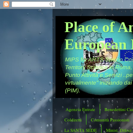
Place of A
European 
MIPS for ARTS Spazio Comu
Territory Science in Roma,
Punto Attività e Servizi ..p
virtualmente" iniziando dai
(PIM).
Agenzia Entrate
Benedettini Ca
Coldiretti
Comunità Passionisti
La SANTA SEDE
Minist. Difesa