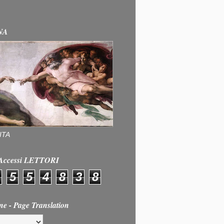
NA
ITA
e Accessi LETTORI
5
5
4
8
3
8
ne - Page Translation