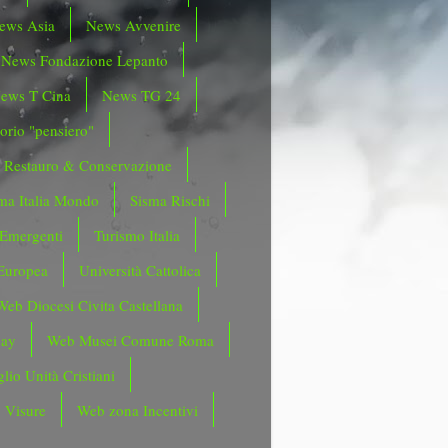
ews Asia
News Avvenire
News Fondazione Lepanto
ews T Cina
News TG 24
orio "pensiero"
Restauro & Conservazione
ma Italia Mondo
Sisma Rischi
 Emergenti
Turismo Italia
Europea
Università Cattolica
Web Diocesi Civita Castellana
day
Web Musei Comune Roma
lio Unità Cristiani
 Visure
Web zona Incentivi