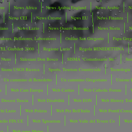
ere
News Africa
News Arabia England
News Arabic
N
News CEI
News Cresme
News EU
News Finanza
liano
News Lazio
News Osserv.Romano
News Storia
N
atores, Bellatores, Laboratores
Ordine San Gregorio
Papa Greg
CEL Giubileo 2000
Regione Lazio
Regola BENEDETTINA
o Nuns
Salesiani Don Bosco
SISMA "Commissario Str."
Sis
Sisma USGS Ricerca
Sports, Tourism Countryside
Tecnologie
Un cammino di Benedetto
Un cammino Gregoriano
Unione 
a
Web Cam Europa
Web Caritas
Web Catholic Forum
 Diocesi Tuscia
Web Disabilità
Web EON
Web History To
hi Lazio
Web Polizia
Web Per Bell'Italia
Web Pontif.Consig
tello FIN.UE
Web Tgtourism
Web Valle del Tevere Co
Web
ca
Web zone Meteo