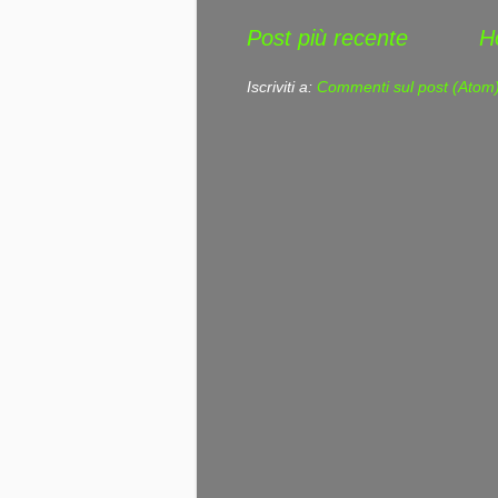
Post più recente
H
Iscriviti a:
Commenti sul post (Atom