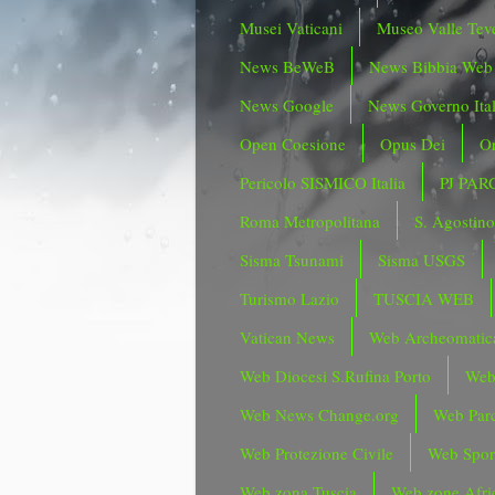
Musei Vaticani
Museo Valle Tev
News BeWeB
News Bibbia Web
News Google
News Governo Ita
Open Coesione
Opus Dei
Or
Pericolo SISMICO Italia
PJ PAR
Roma Metropolitana
S. Agostin
Sisma Tsunami
Sisma USGS
Turismo Lazio
TUSCIA WEB
Vatican News
Web Archeomatic
Web Diocesi S.Rufina Porto
Web
Web News Change.org
Web Parc
Web Protezione Civile
Web Spor
Web zona Tuscia
Web zone Afri