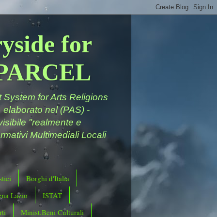
yside for
a PARCEL
System for Arts Religions
 elaborato nel (PAS) -
ivisibile "realmente e
rmativi Multimediali Locali
tici
Borghi d'Italia
ena Lazio
ISTAT
ti
Minist.Beni Culturali