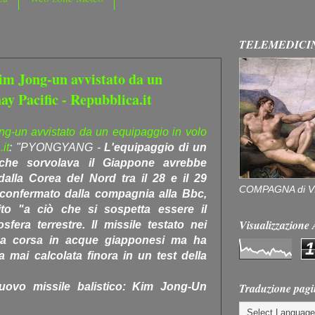
TELEMEDICI
Kim Jong-un avvistato da un
ay Pacific - Repubblica.it
ong-un avvistato da un equipaggio in volo
it
: "PYONGYANG -
L'equipaggio di un
 che sorvolava il Giappone avrebbe
 dalla Corea del Nord tra il 28 e il 29
COMPAGNA di V
onfermato dalla compagnia alla Bbc,
ito "a ciò che si sospetta essere il
Visualizzazion
osfera terrestre. Il missile testato nei
 sua corsa in acque giapponesi ma ha
1
 mai calcolata finora in un test della
Traduzione pagi
nuovo missile balistico: Kim Jong-Un