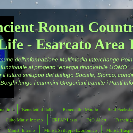
ncient Roman Countr
Life - Esarcato Are
ne dell'Informazione Multimedia Interchange Point 
 funzionale al progetto "energia rinnovabile UOMO" ..
er il futuro sviluppo del dialogo Sociale, Storico, cond
 Borghi lungo i cammini Gregoriani tramite i Punti Info
maldoli
Benedettini Italia
Benedettini Mondo
Beni Ecclesias
Culto Minist.Interno
ERFAP Lazio
FAO Allert
Franchig
Minist. Interno
Minist. Sviluppo Economico
Minist. Traspor