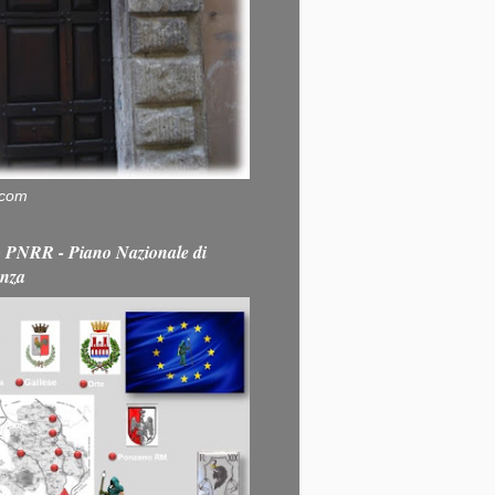
.com
PNRR - Piano Nazionale di
enza