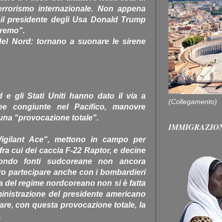
terrorismo internazionale. Non appena
o il presidente degli Usa Donald Trump
eremo".
del Nord: tornano a suonare le sirene
 e gli Stati Uniti hanno dato il via a
(Collegamento)
eree congiunte nel Pacifico, manovre
na "provocazione totale".
IMMIGRAZIO
igilant Ace", mettono in campo per
 fra cui dei caccia F-22 Raptor, e decine
econdo fonti sudcoreane non ancora
ro partecipare anche con i bombardieri
ca del regime nordcoreano non si è fatta
inistrazione del presidente americano
re, con questa provocazione totale, la
.