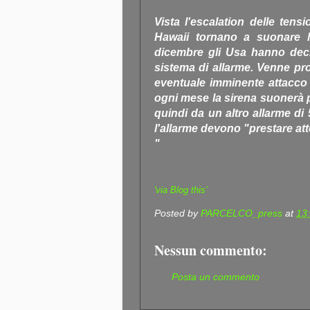
Vista l'escalation delle tens
Hawaii tornano a suonare l
dicembre gli Usa hanno decis
sistema di allarme. Venne pro
eventuale imminente attacco n
ogni mese la sirena suonerà 
quindi da un altro allarme di
l'allarme devono "prestare at
"
'via Blog this'
Posted by
PARCELCO_press
at
13
Nessun commento:
Posta un commento