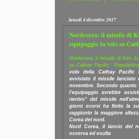
lunedì 4 dicembre 2017
Nordcorea: il missile di 
equipaggio in volo su Cath
Nordcorea: il missile di Kim J
su Cathay Pacific - Repubblica.
volo della Cathay Pacific
avvistato il missile lanciato
novembre. Secondo quanto c
l'equipaggio avrebbe assist
rientro" del missile nell'atm
giorni scorsi ha finito la
raggiunto la maggiore altezza
Corea del nord.
Nord Corea, il lancio del 
osserva ed esulta