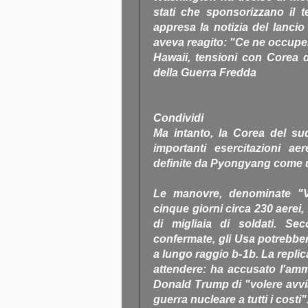
stati che sponsorizzano il 
appresa la notizia del lanci
aveva reagito: "Ce ne occup
Hawaii, tensioni con Corea 
della Guerra Fredda
Condividi
Ma intanto, la Corea del sud
importanti esercitazioni a
definite da Pyongyang come u
Le manovre, denominate "V
cinque giorni circa 230 aerei,
di migliaia di soldati. S
confermate, gli Usa potrebbe
a lungo raggio b-1b. La repli
attendere: ha accusato l'amm
Donald Trump di "volere avvia
guerra nucleare a tutti i costi"