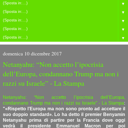
▼
▼
▼
▼
▼
domenica 10 dicembre 2017
Netanyahu: “Non accetto l’ipocrisia
dell’Europa, condannano Trump ma non i
razzi su Israele” - La Stampa
Netanyahu: “Non accetto l’ipocrisia dell’Europa,
condannano Trump ma non i razzi su Israele” - La Stampa
:
"«Rispetto l’Europa ma non sono pronto ad accettare il
suo doppio standard». Lo ha detto il premier Benyamin
Netanyahu prima di partire per la Francia dove oggi
vedrà il presidente Emmanuel Macron per poi