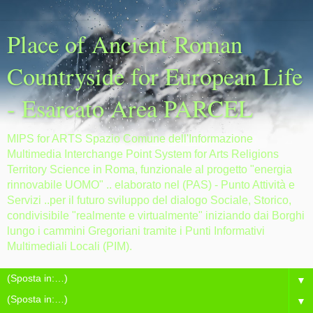
Place of Ancient Roman
Countryside for European Life
- Esarcato Area PARCEL
MIPS for ARTS Spazio Comune dell'Informazione
Multimedia Interchange Point System for Arts Religions
Territory Science in Roma, funzionale al progetto "energia
rinnovabile UOMO" .. elaborato nel (PAS) - Punto Attività e
Servizi ..per il futuro sviluppo del dialogo Sociale, Storico,
condivisibile "realmente e virtualmente" iniziando dai Borghi
lungo i cammini Gregoriani tramite i Punti Informativi
Multimediali Locali (PIM).
▼
▼