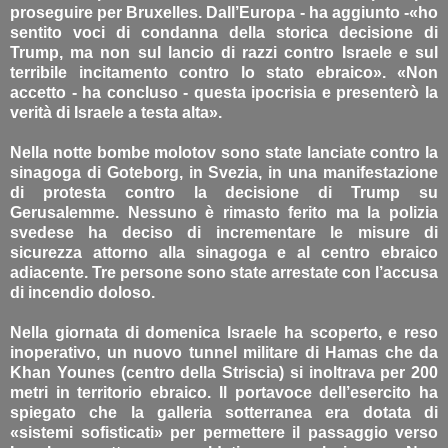
proseguire per Bruxelles. Dall’Europa - ha aggiunto -«ho
sentito voci di condanna della storica decisione di
Trump, ma non sul lancio di razzi contro Israele e sul
terribile incitamento contro lo stato ebraico». «Non
accetto - ha concluso - questa ipocrisia e presenterò la
verità di Israele a testa alta».
Nella notte bombe molotov sono state lanciate contro la
sinagoga di Goteborg, in Svezia, in una manifestazione
di protesta contro la decisione di Trump su
Gerusalemme. Nessuno è rimasto ferito ma la polizia
svedese ha deciso di incrementare le misure di
sicurezza attorno alla sinagoga e al centro ebraico
adiacente. Tre persone sono state arrestate con l’accusa
di incendio doloso.
Nella giornata di domenica Israele ha scoperto, e reso
inoperativo, un nuovo tunnel militare di Hamas che da
Khan Younes (centro della Striscia) si inoltrava per 200
metri in territorio ebraico. Il portavoce dell’esercito ha
spiegato che la galleria sotterranea era dotata di
«sistemi sofisticati» per permettere il passaggio verso