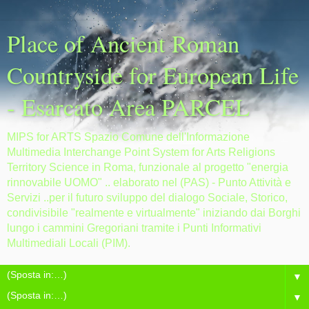
Place of Ancient Roman
Countryside for European Life
- Esarcato Area PARCEL
MIPS for ARTS Spazio Comune dell'Informazione
Multimedia Interchange Point System for Arts Religions
Territory Science in Roma, funzionale al progetto "energia
rinnovabile UOMO" .. elaborato nel (PAS) - Punto Attività e
Servizi ..per il futuro sviluppo del dialogo Sociale, Storico,
condivisibile "realmente e virtualmente" iniziando dai Borghi
lungo i cammini Gregoriani tramite i Punti Informativi
Multimediali Locali (PIM).
▼
▼