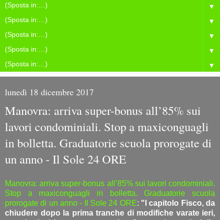
▼
▼
▼
▼
▼
lunedì 18 dicembre 2017
Manovra: arriva super-bonus all’85% sui
lavori condominiali. Stop a maxiconguagli
in bolletta. Graduatorie scuola prorogate di
un anno - Il Sole 24 ORE
Manovra: arriva super-bonus all’85% sui lavori condominiali.
Stop a maxiconguagli in bolletta. Graduatorie scuola
prorogate di un anno - Il Sole 24 ORE
:
"l capitolo Fisco, da
chiudere dopo la prima tranche di modifiche varate ieri,