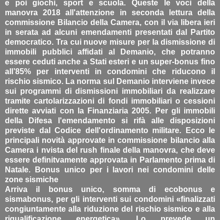
e poi giochi, sport e scuola. Queste le voci della
manovra 2018 all'attenzione in seconda lettura della
commissione Bilancio della Camera, con il via libera ieri
in serata ad alcuni emendamenti presentati dal Partito
democratico. Tra cui nuove misure per la dismissione di
immobili pubblici affidati al Demanio, che potranno
essere ceduti anche a Stati esteri e un super-bonus fino
all’85% per interventi in condomini che riducono il
rischio sismico. La norma sul Demanio interviene invece
sui programmi di dismissioni immobiliari da realizzare
tramite cartolarizzazioni di fondi immobiliari o cessioni
dirette avviati con la Finanziaria 2005. Per gli immobili
della Difesa l'emendamento si rifà alle disposizioni
previste dal Codice dell'ordinamento militare. Ecco le
principali novità approvate in commissione bilancio alla
Camera i nvista del rush finale della manovra, che deve
essere definitvamente approvata in Parlamento prima di
Natale. Bonus unico per i lavori nei condomini delle
zone sismiche
Arriva il bonus unico, somma di ecobonus e
sismabonus, per gli interventi sui condomini «finalizzati
congiuntamente alla riduzione del rischio sismico e alla
riqualificazione energetica». Lo prevede un