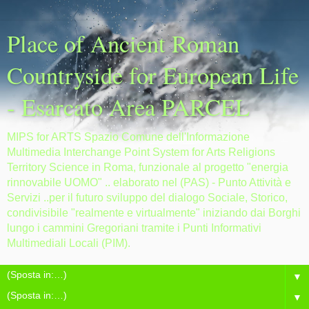
Place of Ancient Roman
Countryside for European Life
- Esarcato Area PARCEL
MIPS for ARTS Spazio Comune dell'Informazione
Multimedia Interchange Point System for Arts Religions
Territory Science in Roma, funzionale al progetto "energia
rinnovabile UOMO" .. elaborato nel (PAS) - Punto Attività e
Servizi ..per il futuro sviluppo del dialogo Sociale, Storico,
condivisibile "realmente e virtualmente" iniziando dai Borghi
lungo i cammini Gregoriani tramite i Punti Informativi
Multimediali Locali (PIM).
▼
▼