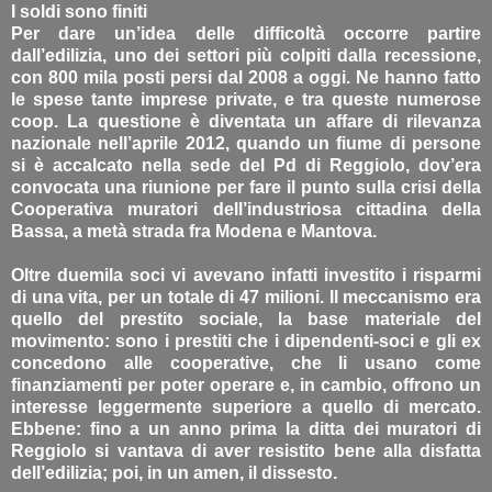
I soldi sono finiti
Per dare un’idea delle difficoltà occorre partire
dall’edilizia, uno dei settori più colpiti dalla recessione,
con 800 mila posti persi dal 2008 a oggi. Ne hanno fatto
le spese tante imprese private, e tra queste numerose
coop. La questione è diventata un affare di rilevanza
nazionale nell’aprile 2012, quando un fiume di persone
si è accalcato nella sede del Pd di Reggiolo, dov’era
convocata una riunione per fare il punto sulla crisi della
Cooperativa muratori dell’industriosa cittadina della
Bassa, a metà strada fra Modena e Mantova.
Oltre duemila soci vi avevano infatti investito i risparmi
di una vita, per un totale di 47 milioni. Il meccanismo era
quello del prestito sociale, la base materiale del
movimento: sono i prestiti che i dipendenti-soci e gli ex
concedono alle cooperative, che li usano come
finanziamenti per poter operare e, in cambio, offrono un
interesse leggermente superiore a quello di mercato.
Ebbene: fino a un anno prima la ditta dei muratori di
Reggiolo si vantava di aver resistito bene alla disfatta
dell’edilizia; poi, in un amen, il dissesto.