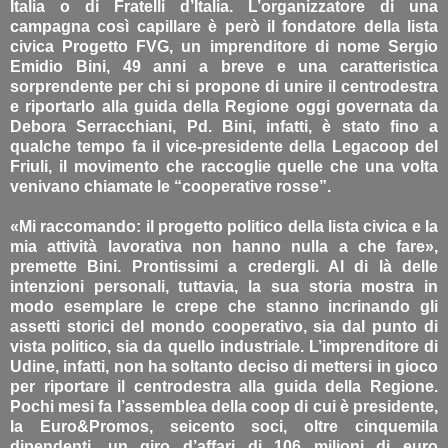
Italia o di Fratelli d’Italia. L’organizzatore di una
campagna così capillare è però il fondatore della lista
civica Progetto FVG, un imprenditore di nome Sergio
Emidio Bini, 49 anni a breve e una caratteristica
sorprendente per chi si propone di unire il centrodestra
e riportarlo alla guida della Regione oggi governata da
Debora Serracchiani, Pd. Bini, infatti, è stato fino a
qualche tempo fa il vice-presidente della Legacoop del
Friuli, il movimento che raccoglie quelle che una volta
venivano chiamate le “cooperative rosse”.
«Mi raccomando: il progetto politico della lista civica e la
mia attività lavorativa non hanno nulla a che fare»,
premette Bini. Prontissimi a credergli. Al di là delle
intenzioni personali, tuttavia, la sua storia mostra in
modo esemplare le crepe che stanno incrinando gli
assetti storici del mondo cooperativo, sia dal punto di
vista politico, sia da quello industriale. L’imprenditore di
Udine, infatti, non ha soltanto deciso di mettersi in gioco
per riportare il centrodestra alla guida della Regione.
Pochi mesi fa l’assemblea della coop di cui è presidente,
la Euro&Promos, seicento soci, oltre cinquemila
dipendenti, un giro d’affari di 106 milioni di euro