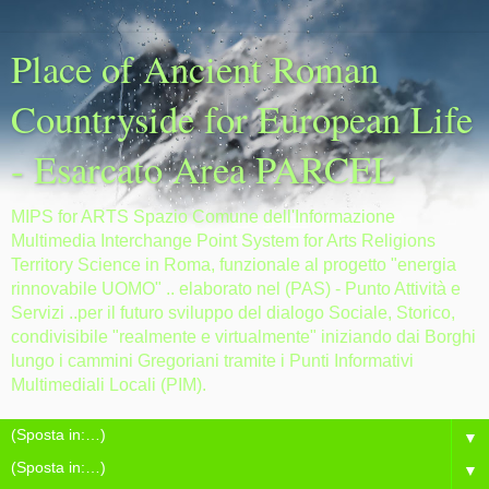
Place of Ancient Roman
Countryside for European Life
- Esarcato Area PARCEL
MIPS for ARTS Spazio Comune dell'Informazione
Multimedia Interchange Point System for Arts Religions
Territory Science in Roma, funzionale al progetto "energia
rinnovabile UOMO" .. elaborato nel (PAS) - Punto Attività e
Servizi ..per il futuro sviluppo del dialogo Sociale, Storico,
condivisibile "realmente e virtualmente" iniziando dai Borghi
lungo i cammini Gregoriani tramite i Punti Informativi
Multimediali Locali (PIM).
▼
▼