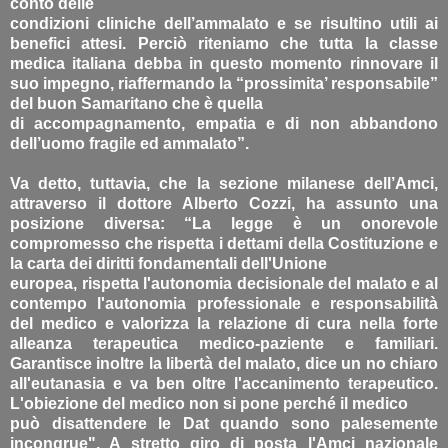
conto delle
condizioni cliniche dell’ammalato e se risultino utili ai
benefici attesi. Perciò riteniamo che tutta la classe
medica italiana debba in questo momento rinnovare il
suo impegno, riaffermando la “prossimita’ responsabile”
del buon Samaritano che è quella
di accompagnamento, empatia e di non abbandono
dell’uomo fragile ed ammalato”.
Va detto, tuttavia, che la sezione milanese dell’Amci,
attraverso il dottore Alberto Cozzi, ha assunto una
posizione diversa: “La legge è un onorevole
compromesso che rispetta i dettami della Costituzione e
la carta dei diritti fondamentali dell'Unione
europea, rispetta l'autonomia decisionale del malato e al
contempo l'autonomia professionale e responsabilità
del medico e valorizza la relazione di cura nella forte
alleanza terapeutica medico-paziente e familiari.
Garantisce inoltre la libertà del malato, dice un no chiaro
all'eutanasia e va ben oltre l'accanimento terapeutico.
L'obiezione del medico non si pone perché il medico
può disattendere le Dat quando sono palesemente
incongrue". A stretto giro di posta l'Amci nazionale