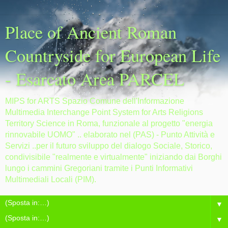
Place of Ancient Roman
Countryside for European Life
- Esarcato Area PARCEL
MIPS for ARTS Spazio Comune dell'Informazione
Multimedia Interchange Point System for Arts Religions
Territory Science in Roma, funzionale al progetto "energia
rinnovabile UOMO" .. elaborato nel (PAS) - Punto Attività e
Servizi ..per il futuro sviluppo del dialogo Sociale, Storico,
condivisibile "realmente e virtualmente" iniziando dai Borghi
lungo i cammini Gregoriani tramite i Punti Informativi
Multimediali Locali (PIM).
▼
▼