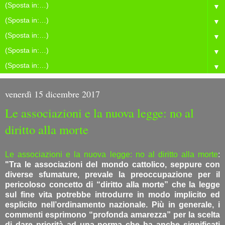
▼
▼
▼
▼
▼
venerdì 15 dicembre 2017
Le associazioni e la nuova legge: no al
diritto alla morte
Le associazioni e la nuova legge: no al diritto alla morte
:
"Tra le associazioni del mondo cattolico, seppure con
diverse sfumature, prevale la preoccupazione per il
pericoloso concetto di “diritto alla morte” che la legge
sul fine vita potrebbe introdurre in modo implicito ed
esplicito nell’ordinamento nazionale. Più in generale, i
commenti esprimono “profonda amarezza” per la scelta
di dare priorità ad una norma che ha anche significati