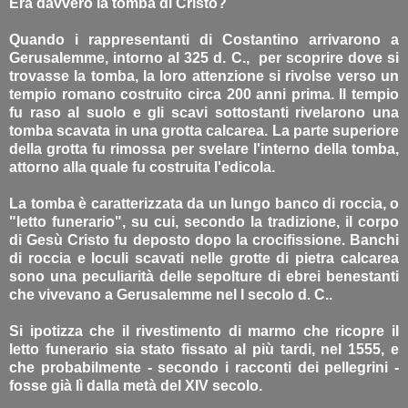
Era davvero la tomba di Cristo?
Quando i rappresentanti di Costantino arrivarono a
Gerusalemme, intorno al 325 d. C., per scoprire dove si
trovasse la tomba, la loro attenzione si rivolse verso un
tempio romano costruito circa 200 anni prima. Il tempio
fu raso al suolo e gli scavi sottostanti rivelarono una
tomba scavata in una grotta calcarea. La parte superiore
della grotta fu rimossa per svelare l'interno della tomba,
attorno alla quale fu costruita l'edicola.
La tomba è caratterizzata da un lungo banco di roccia, o
"letto funerario", su cui, secondo la tradizione, il corpo
di Gesù Cristo fu deposto dopo la crocifissione. Banchi
di roccia e loculi scavati nelle grotte di pietra calcarea
sono una peculiarità delle sepolture di ebrei benestanti
che vivevano a Gerusalemme nel I secolo d. C..
Si ipotizza che il rivestimento di marmo che ricopre il
letto funerario sia stato fissato al più tardi, nel 1555, e
che probabilmente - secondo i racconti dei pellegrini -
fosse già lì dalla metà del XIV secolo.