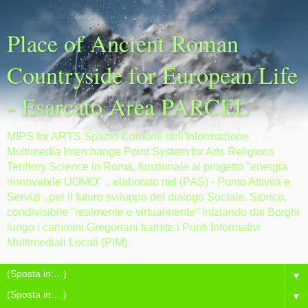
Place of Ancient Roman
Countryside for European Life
- Esarcato Area PARCEL
MIPS for ARTS Spazio Comune dell'Informazione
Multimedia Interchange Point System for Arts Religions
Territory Science in Roma, funzionale al progetto "energia
rinnovabile UOMO" .. elaborato nel (PAS) - Punto Attività e
Servizi ..per il futuro sviluppo del dialogo Sociale, Storico,
condivisibile "realmente e virtualmente" iniziando dai Borghi
lungo i cammini Gregoriani tramite i Punti Informativi
Multimediali Locali (PIM).
▼
▼