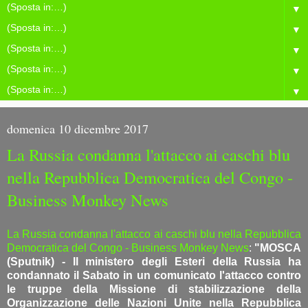
▼
▼
▼
▼
▼
domenica 10 dicembre 2017
La Russia condanna l'attacco ai caschi blu
nella Repubblica Democratica del Congo -
Business Monkey News
La Russia condanna l'attacco ai caschi blu nella Repubblica
Democratica del Congo - Business Monkey News
:
"MOSCA
(Sputnik) - Il ministero degli Esteri della Russia ha
condannato il Sabato in un comunicato l'attacco contro
le truppe della Missione di stabilizzazione della
Organizzazione delle Nazioni Unite nella Repubblica