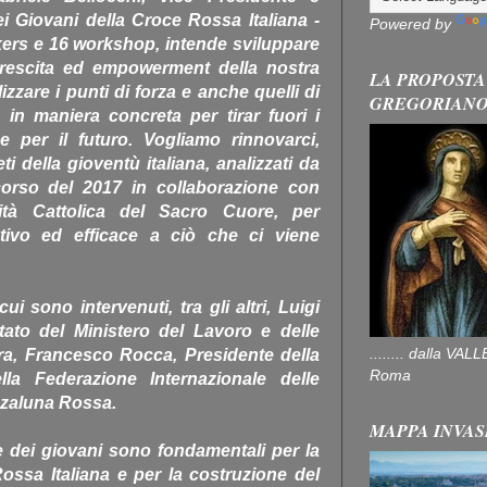
 Giovani della Croce Rossa Italiana -
Powered by
kers e 16 workshop, intende sviluppare
 crescita ed empowerment della nostra
LA PROPOSTA
izzare i punti di forza e anche quelli di
GREGORIAN
 in maniera concreta per tirar fuori i
de per il futuro. Vogliamo rinnovarci,
i della gioventù italiana, analizzati da
corso del 2017 in collaborazione con
ità Cattolica del Sacro Cuore, per
ivo ed efficace a ciò che ci viene
cui sono intervenuti, tra gli altri, Luigi
tato del Ministero del Lavoro e delle
........ dalla V
ura, Francesco Rocca, Presidente della
Roma
la Federazione Internazionale delle
zzaluna Rossa.
MAPPA INVAS
e dei giovani sono fondamentali per la
ossa Italiana e per la costruzione del