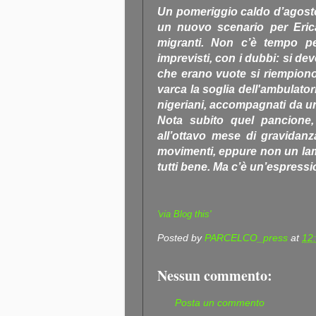
Un pomeriggio caldo d’agosto
un nuovo scenario per Erica
migranti. Non c’è tempo pe
imprevisti, con i dubbi: si dev
che erano vuote si riempiono d
varca la soglia dell'ambulator
nigeriani, accompagnati da u
Nota subito quel pancione,
all’ottavo mese di gravidanz
movimenti, eppure non un la
tutti bene. Ma c’è un’espressio
'via Blog this'
Posted by
PARCELCO_press
at
12
Nessun commento:
Posta un commento