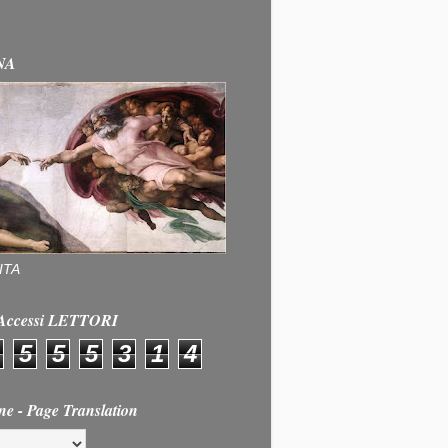
NA
ITA
e Accessi LETTORI
5
5
5
3
1
4
ne - Page Translation