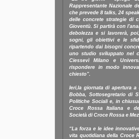
Rappresentante Nazionale dei
che prevede 8 talks, 24 spea
delle concrete strategie di
Gioventù. Si partirà con l’anal
debolezza e si lavorerà, poi,
sogni, gli obiettivi e le sfi
ripartendo dai bisogni concret
uno studio sviluppato nel 
Ciessevì Milano e Univers
rispondere in modo innovat
chiesto”.
Ieri,la giornata di apertura a 
Bobba, Sottosegretario di S
Politiche Sociali e, in chius
Croce Rossa Italiana e del
Società di Croce Rossa e Me
“La forza e le idee innovativ
vita quotidiana della Croce R