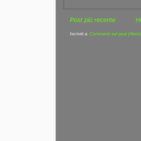
Post più recente
H
Iscriviti a:
Commenti sul post (Atom