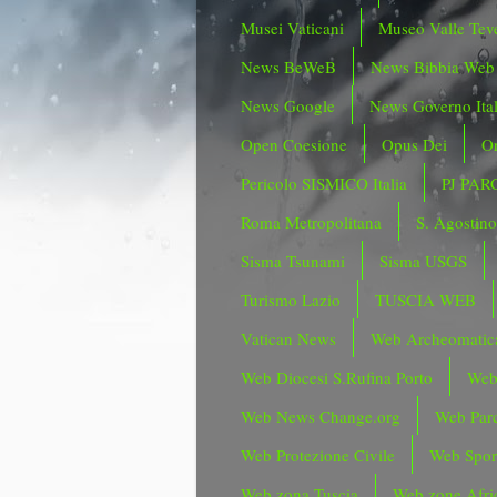
Musei Vaticani
Museo Valle Tev
News BeWeB
News Bibbia Web
News Google
News Governo Ita
Open Coesione
Opus Dei
Or
Pericolo SISMICO Italia
PJ PAR
Roma Metropolitana
S. Agostin
Sisma Tsunami
Sisma USGS
Turismo Lazio
TUSCIA WEB
Vatican News
Web Archeomatic
Web Diocesi S.Rufina Porto
Web
Web News Change.org
Web Parc
Web Protezione Civile
Web Spor
Web zona Tuscia
Web zone Afri