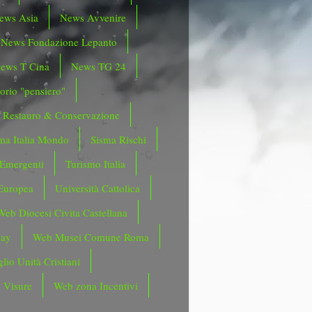
ews Asia
News Avvenire
News Fondazione Lepanto
ews T Cina
News TG 24
orio "pensiero"
Restauro & Conservazione
ma Italia Mondo
Sisma Rischi
 Emergenti
Turismo Italia
Europea
Università Cattolica
Web Diocesi Civita Castellana
day
Web Musei Comune Roma
lio Unità Cristiani
 Visure
Web zona Incentivi