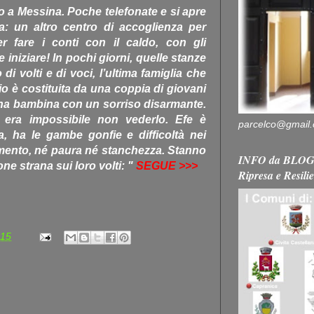
 a Messina. Poche telefonate e si apre
: un altro centro di accoglienza per
r fare i conti con il caldo, con gli
e iniziare! In pochi giorni, quelle stanze
i volti e di voci, l’ultima famiglia che
io è costituita da una coppia di giovani
na bambina con un sorriso disarmante.
 era impossibile non vederlo. Efe è
parcelco@gmail
a, ha le gambe gonfie e difficoltà nei
mento, né paura né stanchezza. Stanno
INFO da BLOG 
ne strana sui loro volti: "
SEGUE >>>
Ripresa e Resili
:15