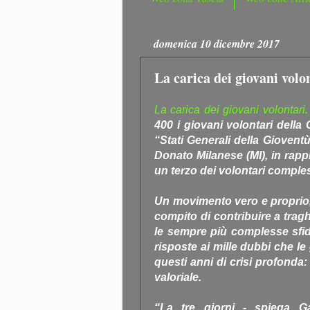
domenica 10 dicembre 2017
La carica dei giovani volont
La carica dei giovani volontari. I
400 i giovani volontari della
“Stati Generali della Giovent
Donato Milanese (MI), in rapp
un terzo dei volontari comples
Un movimento vero e proprio,
compito di contribuire a trag
le sempre più complesse sfid
risposte ai mille dubbi che l
questi anni di crisi profonda
valoriale.
“La tre giorni - spiega Ga