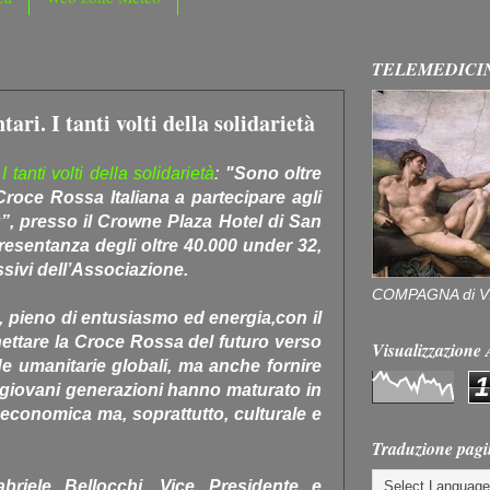
TELEMEDICI
ari. I tanti volti della solidarietà
 tanti volti della solidarietà
:
"Sono oltre
 Croce Rossa Italiana a partecipare agli
ù”, presso il Crowne Plaza Hotel di San
resentanza degli oltre 40.000 under 32,
sivi dell’Associazione.
COMPAGNA di V
 pieno di entusiasmo ed energia,con il
hettare la Croce Rossa del futuro verso
Visualizzazion
e umanitarie globali, ma anche fornire
1
e giovani generazioni hanno maturato in
: economica ma, soprattutto, culturale e
Traduzione pagi
briele Bellocchi, Vice Presidente e