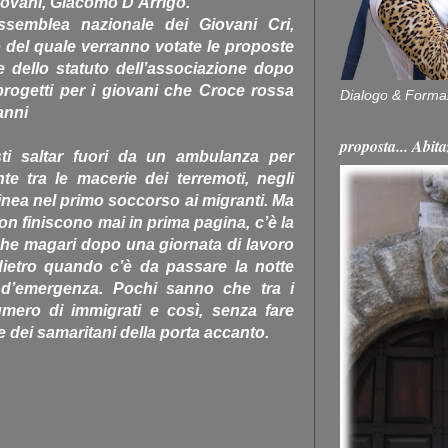
giovani, Giacomo D’Arrigo.
ssemblea nazionale dei Giovani Cri,
 del quale verranno votate le proposte
e dello statuto dell’associazione dopo
progetti per i giovani che Croce rossa
Dialogo & Forma
anni
proposta... Ab
sti saltar fuori da un ambulanza per
te tra le macerie dei terremoti, negli
inea nel primo soccorso ai migranti. Ma
non finiscono mai in prima pagina, c’è la
che magari dopo una giornata di lavoro
dietro quando c’è da passare la notte
a d’emergenza. Pochi sanno che tra i
umero di immigrati e così, senza fare
 dei samaritani della porta accanto.