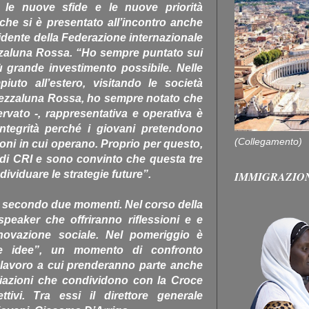
o le nuove sfide e le nuove priorità
che si è presentato all’incontro anche
idente della Federazione internazionale
zzaluna Rossa. “Ho sempre puntato sui
ù grande investimento possibile. Nelle
uto all’estero, visitando le società
Mezzaluna Rossa, ho sempre notato che
rvato -, rappresentativa e operativa è
ntegrità perché i giovani pretendono
(Collegamento)
ioni in cui operano. Proprio per questo,
di CRI e sono convinto che questa tre
dividuare le strategie future”.
IMMIGRAZIO
o secondo due momenti. Nel corso della
speaker che offriranno riflessioni e e
innovazione sociale. Nel pomeriggio è
lle idee”, un momento di confronto
i lavoro a cui prenderanno parte anche
ciazioni che condividono con la Croce
tivi. Tra essi il direttore generale