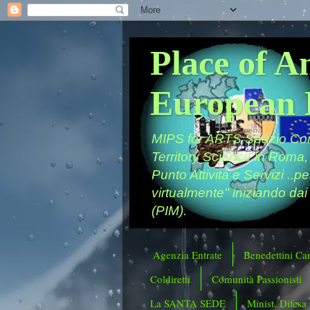
Place of A
European 
MIPS for ARTS Spazio Comu
Territory Science in Roma,
Punto Attività e Servizi ..p
virtualmente" iniziando dai
(PIM).
Agenzia Entrate
Benedettini Ca
Coldiretti
Comunità Passionisti
La SANTA SEDE
Minist. Difesa