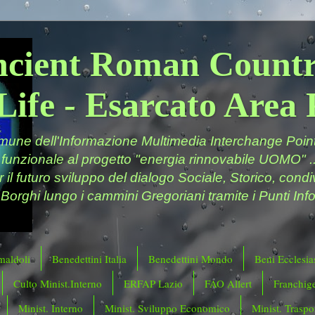
ncient Roman Countr
Life - Esarcato Are
ne dell'Informazione Multimedia Interchange Point 
 funzionale al progetto "energia rinnovabile UOMO" ..
er il futuro sviluppo del dialogo Sociale, Storico, cond
 Borghi lungo i cammini Gregoriani tramite i Punti Info
maldoli
Benedettini Italia
Benedettini Mondo
Beni Ecclesias
Culto Minist.Interno
ERFAP Lazio
FAO Allert
Franchig
Minist. Interno
Minist. Sviluppo Economico
Minist. Traspor