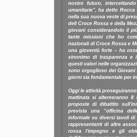
nostro futuro, intercettand
umanitarie”, ha detto Rocca 
nella sua nuova veste di pres
dell Croce Rossa e della Me
giovani considerandolo il pi
tante missioni che ho compi
nazionali di Croce Rossa e 
una gioventù forte – ha osse
sinonimo di trasparenza e i
questi valori nelle organizzaz
sono orgoglioso dei Giovani 
giorni sia fondamentale per in
Oggi le attività proseguirann
mattinata si alterneranno 8 
proposte di dibattito sull’
prevista una “officina de
informale su diversi tavoli d
rappresentanti di altre asso
rossa l’impegno e gli obiet