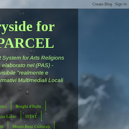
yside for
a PARCEL
System for Arts Religions
 elaborato nel (PAS) -
ivisibile "realmente e
rmativi Multimediali Locali
tici
Borghi d'Italia
ena Lazio
ISTAT
ti
Minist.Beni Culturali