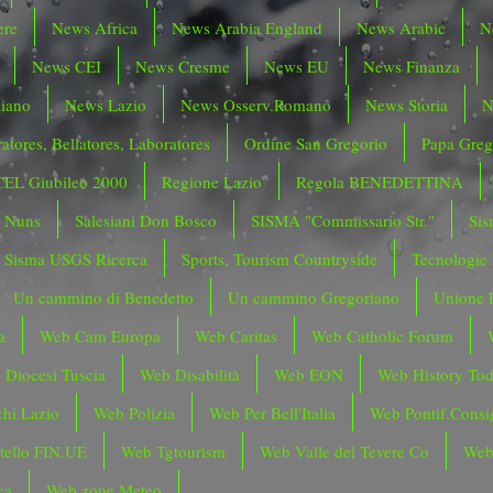
ere
News Africa
News Arabia England
News Arabic
N
News CEI
News Cresme
News EU
News Finanza
liano
News Lazio
News Osserv.Romano
News Storia
N
atores, Bellatores, Laboratores
Ordine San Gregorio
Papa Greg
CEL Giubileo 2000
Regione Lazio
Regola BENEDETTINA
o Nuns
Salesiani Don Bosco
SISMA "Commissario Str."
Sis
Sisma USGS Ricerca
Sports, Tourism Countryside
Tecnologie
Un cammino di Benedetto
Un cammino Gregoriano
Unione 
a
Web Cam Europa
Web Caritas
Web Catholic Forum
 Diocesi Tuscia
Web Disabilità
Web EON
Web History To
hi Lazio
Web Polizia
Web Per Bell'Italia
Web Pontif.Consig
tello FIN.UE
Web Tgtourism
Web Valle del Tevere Co
Web
ca
Web zone Meteo