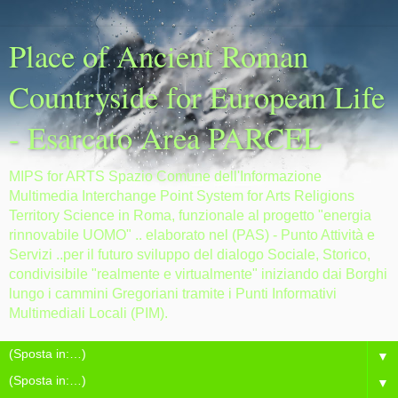
Place of Ancient Roman
Countryside for European Life
- Esarcato Area PARCEL
MIPS for ARTS Spazio Comune dell'Informazione
Multimedia Interchange Point System for Arts Religions
Territory Science in Roma, funzionale al progetto "energia
rinnovabile UOMO" .. elaborato nel (PAS) - Punto Attività e
Servizi ..per il futuro sviluppo del dialogo Sociale, Storico,
condivisibile "realmente e virtualmente" iniziando dai Borghi
lungo i cammini Gregoriani tramite i Punti Informativi
Multimediali Locali (PIM).
▼
▼