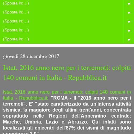
▼
▼
▼
▼
▼
giovedì 28 dicembre 2017
Istat, 2016 anno nero per i terremoti: colpiti
140 comuni in Italia - Repubblica.it
Istat, 2016 anno nero per i terremoti: colpiti 140 comuni in
Italia - Repubblica.it
:
"ROMA - Il "2016 anno nero per i
terremoti". E' "stato caratterizzato da un'intensa attività
sismica, la maggiore degli ultimi trent'anni, concentrata
soprattutto nelle Regioni dell'Appennino centrale:
Marche, Umbria, Lazio e Abruzzo. Qui infatti sono
localizzati gli epicentri dell'87% dei sismi di magnitudo
superiore a 3.0".