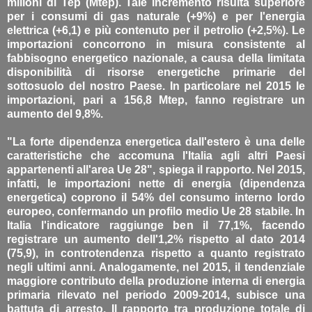
milioni di Tep (Mtep). Tale incremento risulta superiore
per i consumi di gas naturale (+9%) e per l'energia
elettrica (+6,1) e più contenuto per il petrolio (+2,5%). Le
importazioni concorrono in misura consistente al
fabbisogno energetico nazionale, a causa della limitata
disponibilità di risorse energetiche primarie del
sottosuolo del nostro Paese. In particolare nel 2015 le
importazioni, pari a 156,8 Mtep, fanno registrare un
aumento del 9,8%.
"La forte dipendenza energetica dall'estero è una delle
caratteristiche che accomuna l'Italia agli altri Paesi
appartenenti all'area Ue 28", spiega il rapporto. Nel 2015,
infatti, le importazioni nette di energia (dipendenza
energetica) coprono il 54% del consumo interno lordo
europeo, confermando un profilo medio Ue 28 stabile. In
Italia l'indicatore raggiunge ben il 77,1%, facendo
registrare un aumento dell'1,2% rispetto al dato 2014
(75,9), in controtendenza rispetto a quanto registrato
negli ultimi anni. Analogamente, nel 2015, il tendenziale
maggiore contributo della produzione interna di energia
primaria rilevato nel periodo 2009-2014, subisce una
battuta di arresto. Il rapporto tra produzione totale di