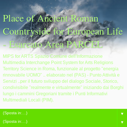
Place of Ancient Roman
Countryside for European Life
- Esarcato Area PARCEL
MIPS for ARTS Spazio Comune dell'Informazione
Multimedia Interchange Point System for Arts Religions
Territory Science in Roma, funzionale al progetto "energia
rinnovabile UOMO" .. elaborato nel (PAS) - Punto Attività e
Servizi ..per il futuro sviluppo del dialogo Sociale, Storico,
condivisibile "realmente e virtualmente" iniziando dai Borghi
lungo i cammini Gregoriani tramite i Punti Informativi
Multimediali Locali (PIM).
▼
▼