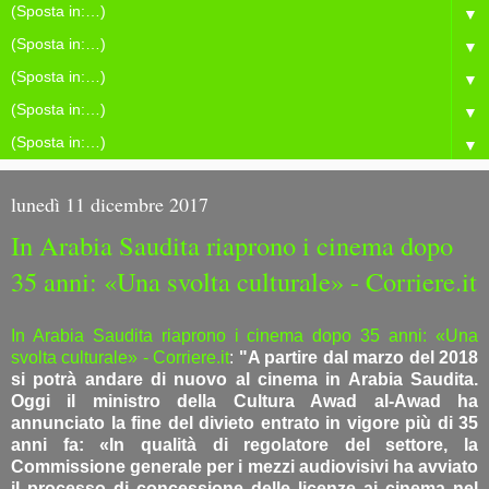
▼
▼
▼
▼
▼
lunedì 11 dicembre 2017
In Arabia Saudita riaprono i cinema dopo
35 anni: «Una svolta culturale» - Corriere.it
In Arabia Saudita riaprono i cinema dopo 35 anni: «Una
svolta culturale» - Corriere.it
:
"A partire dal marzo del 2018
si potrà andare di nuovo al cinema in Arabia Saudita.
Oggi il ministro della Cultura Awad al-Awad ha
annunciato la fine del divieto entrato in vigore più di 35
anni fa: «In qualità di regolatore del settore, la
Commissione generale per i mezzi audiovisivi ha avviato
il processo di concessione delle licenze ai cinema nel