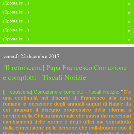
▼
▼
▼
▼
▼
venerdì 22 dicembre 2017
[Il retroscena] Papa Francesco Corruzione
e complotti - Tiscali Notizie
[Il retroscena] Corruzione e complotti - Tiscali Notizie
:
"
C’è
una continuità nei discorsi di Francesco alla curia
romana in occasione degli annuali auguri di Natale da
cui traspare il disegno progressivo della riforma a
servizio della Chiesa universale che passa dai necessari
cambiamenti delle norme e degli uffici ma soprattutto
dalla conversione delle persone che collaborano con il
Papa. Siccome il discorso era rivolo ai cardinali e ai