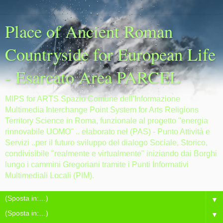
Place of Ancient Roman
Countryside for European Life
- Esarcato Area PARCEL
MIPS for ARTS Spazio Comune dell'Informazione
Multimedia Interchange Point System for Arts Religions
Territory Science in Roma, funzionale al progetto "energia
rinnovabile UOMO" .. elaborato nel (PAS) - Punto Attività e
Servizi ..per il futuro sviluppo del dialogo Sociale, Storico,
condivisibile "realmente e virtualmente" iniziando dai Borghi
lungo i cammini Gregoriani tramite i Punti Informativi
Multimediali Locali (PIM).
▼
▼