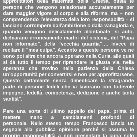
approfittatori della maternità della Chiesa, ossia le
persone che vengono selezionate accuratamente per
dare maggior vigore al corpo e alla riforma, ma – non
comprendendo l’elevatezza della loro responsabilità – si
lasciano corrompere dall’ambizione o dalla vanagloria e,
quando vengono delicatamente allontanate, si auto-
dichiarano erroneamente martiri del sistema, del “Papa
non informato”, della “vecchia guardia”…, invece di
recitare il “mea culpa”. Accanto a queste persone ve ne
sono poi altre che ancora operano nella Curia, alle quali
si dà tutto il tempo per riprendere la giusta via, nella
speranza che trovino nella pazienza della Chiesa
un’opportunità per convertirsi e non per approfittarsene.
Questo certamente senza dimenticare la stragrande
parte di persone fedeli che vi lavorano con lodevole
impegno, fedeltà, competenza, dedizione e anche tanta
santità”.
Pare una sorta di ultimo appello del papa, prima di
mettere mano a cambiamenti profondi di
personale. Nello stesso tempo Francesco lancia un
segnale alla pubblica opinione perché si assuma le
proprie responsabilità a non presentare la curia solo