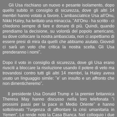
Gli Usa rischiano un nuovo e pesante isolamento, dopo
quello subito in consiglio di sicurezza, dove gli altri 14
membri hanno votato a favore. L'ambasciatrice Usa all'Onu,
Nikki Haley, ha twittato una minaccia. "All'Onu - ha scritto - ci
chiedono sempre di fare e donare di più. Quindi, quando
prendiamo la decisione, su volontà del popolo americano,
su dove collocare la nostra ambasciata, non ci aspettiamo di
essere presi di mira da quelli che abbiamo aiutato. Giovedì
ci sarà un voto che critica la nostra scelta. Gli Usa
prenderanno i nomi".
Dopo il voto in consiglio di sicurezza, dove gli Usa erano
riusciti a bloccare la risoluzione usando il potere di veto ma
trovandosi contro tutti gli altri 14 membri, la Haley aveva
usato un linguaggio simile: "e' un insulto e un affronto che
non dimenticheremo".
Il presidente Usa Donald Trump e la premier britannica
Theresa May hanno discusso nella loro telefonata "i
prossimi passi per la pace in Medio Oriente" e hanno
sottolineato "l'urgenza di affrontare la crisi umanitaria in
Yemen". Lo rende noto la Casa Bianca. Nel colloquio i due