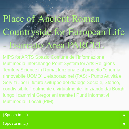
Place of Ancient Roman
Countryside for European Life
- Esarcato Area PARCEL
MIPS for ARTS Spazio Comune dell'Informazione
Multimedia Interchange Point System for Arts Religions
Territory Science in Roma, funzionale al progetto "energia
rinnovabile UOMO" .. elaborato nel (PAS) - Punto Attività e
Servizi ..per il futuro sviluppo del dialogo Sociale, Storico,
condivisibile "realmente e virtualmente" iniziando dai Borghi
lungo i cammini Gregoriani tramite i Punti Informativi
Multimediali Locali (PIM).
▼
▼