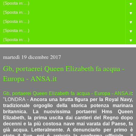
▼
▼
▼
▼
▼
martedì 19 dicembre 2017
Gb, portaerei Queen Elizabeth fa acqua -
Europa - ANSA.it
Gb, portaerei Queen Elizabeth fa acqua - Europa - ANSA.it
:
"LONDRA -
Ancora una brutta figura per la Royal Navy,
tradizionale orgoglio della storica potenza marinara
britannica. La nuovissima portaerei Hms Queen
Elizabeth, la prima uscita dai cantieri del Regno dopo
decenni e la più costosa nave mai varata dal Paese, fa
già acqua. Letteralmente. A denunciarlo per primo è
stato il Sun, poi è arrivata la conferma ufficiale. Il