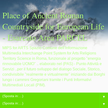
Place of Ancient Roman
Countryside for European Life
- Esarcato Area PARCEL
MIPS for ARTS Spazio Comune dell'Informazione
Multimedia Interchange Point System for Arts Religions
Territory Science in Roma, funzionale al progetto "energia
rinnovabile UOMO" .. elaborato nel (PAS) - Punto Attività e
Servizi ..per il futuro sviluppo del dialogo Sociale, Storico,
condivisibile "realmente e virtualmente" iniziando dai Borghi
lungo i cammini Gregoriani tramite i Punti Informativi
Multimediali Locali (PIM).
▼
▼