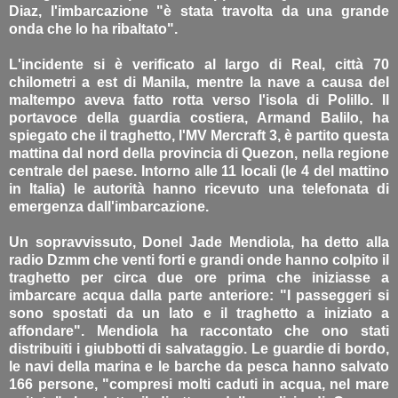
Diaz, l'imbarcazione "è stata travolta da una grande
onda che lo ha ribaltato".
L'incidente si è verificato al largo di Real, città 70
chilometri a est di Manila, mentre la nave a causa del
maltempo aveva fatto rotta verso l'isola di Polillo. Il
portavoce della guardia costiera, Armand Balilo, ha
spiegato che il traghetto, l'MV Mercraft 3, è partito questa
mattina dal nord della provincia di Quezon, nella regione
centrale del paese. Intorno alle 11 locali (le 4 del mattino
in Italia) le autorità hanno ricevuto una telefonata di
emergenza dall'imbarcazione.
Un sopravvissuto, Donel Jade Mendiola, ha detto alla
radio Dzmm che venti forti e grandi onde hanno colpito il
traghetto per circa due ore prima che iniziasse a
imbarcare acqua dalla parte anteriore: "I passeggeri si
sono spostati da un lato e il traghetto a iniziato a
affondare". Mendiola ha raccontato che ono stati
distribuiti i giubbotti di salvataggio. Le guardie di bordo,
le navi della marina e le barche da pesca hanno salvato
166 persone, "compresi molti caduti in acqua, nel mare