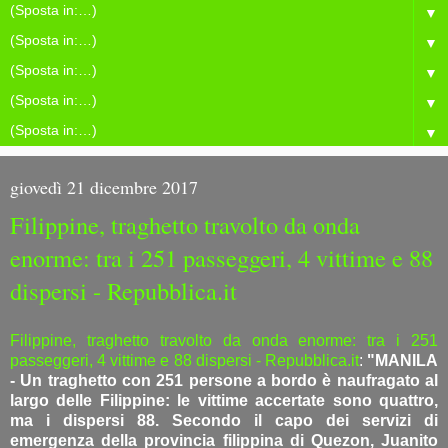
▼
▼
▼
▼
▼
giovedì 21 dicembre 2017
Filippine, traghetto travolto da onda
enorme: tra i 251 passeggeri, 4 vittime e 88
dispersi - Repubblica.it
Filippine, traghetto travolto da onda enorme: tra i 251
passeggeri, 4 vittime e 88 dispersi - Repubblica.it
:
"MANILA
- Un traghetto con 251 persone a bordo è naufragato al
largo delle Filippine: le vittime accertate sono quattro,
ma i dispersi 88. Secondo il capo dei servizi di
emergenza della provincia filippina di Quezon, Juanito