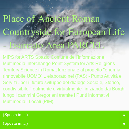
Place of Ancient Roman
Countryside for European Life
- Esarcato Area PARCEL
MIPS for ARTS Spazio Comune dell'Informazione
Multimedia Interchange Point System for Arts Religions
Territory Science in Roma, funzionale al progetto "energia
rinnovabile UOMO" .. elaborato nel (PAS) - Punto Attività e
Servizi ..per il futuro sviluppo del dialogo Sociale, Storico,
condivisibile "realmente e virtualmente" iniziando dai Borghi
lungo i cammini Gregoriani tramite i Punti Informativi
Multimediali Locali (PIM).
▼
▼