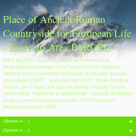
Place of Ancient Roman
Countryside for European Life
- Esarcato Area PARCEL
MIPS for ARTS Spazio Comune dell'Informazione
Multimedia Interchange Point System for Arts Religions
Territory Science in Roma, funzionale al progetto "energia
rinnovabile UOMO" .. elaborato nel (PAS) - Punto Attività e
Servizi ..per il futuro sviluppo del dialogo Sociale, Storico,
condivisibile "realmente e virtualmente" iniziando dai Borghi
lungo i cammini Gregoriani tramite i Punti Informativi
Multimediali Locali (PIM).
▼
▼