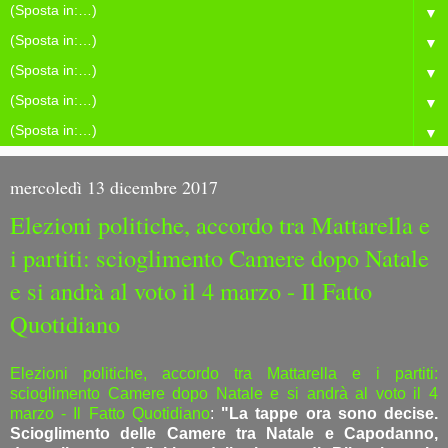
▼
▼
▼
▼
▼
mercoledì 13 dicembre 2017
Elezioni politiche, accordo tra Mattarella e
i partiti: scioglimento Camere dopo Natale
e si andrà al voto il 4 marzo - Il Fatto
Quotidiano
Elezioni politiche, accordo tra Mattarella e i partiti:
scioglimento Camere dopo Natale e si andrà al voto il 4
marzo - Il Fatto Quotidiano
:
"La tappe ora sono decise.
Scioglimento delle Camere tra Natale e Capodanno,