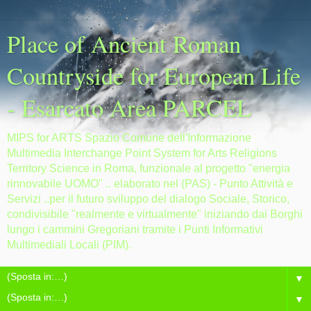
Place of Ancient Roman
Countryside for European Life
- Esarcato Area PARCEL
MIPS for ARTS Spazio Comune dell'Informazione
Multimedia Interchange Point System for Arts Religions
Territory Science in Roma, funzionale al progetto "energia
rinnovabile UOMO" .. elaborato nel (PAS) - Punto Attività e
Servizi ..per il futuro sviluppo del dialogo Sociale, Storico,
condivisibile "realmente e virtualmente" iniziando dai Borghi
lungo i cammini Gregoriani tramite i Punti Informativi
Multimediali Locali (PIM).
▼
▼