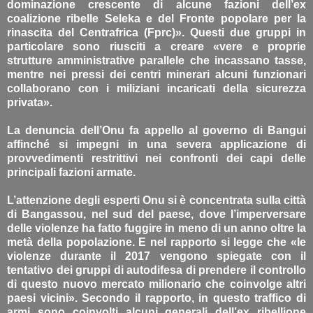
dominazione crescente di alcune fazioni dell’ex
coalizione ribelle Seleka e del Fronte popolare per la
rinascita del Centrafrica (Fprc)». Questi due gruppi in
particolare sono riusciti a creare «vere e proprie
strutture amministrative parallele che incassano tasse,
mentre nei pressi dei centri minerari alcuni funzionari
collaborano con i miliziani incaricati della sicurezza
privata».
La denuncia dell’Onu fa appello al governo di Bangui
affinché si impegni in una severa applicazione di
provvedimenti restrittivi nei confronti dei capi delle
principali fazioni armate.
L’attenzione degli esperti Onu si è concentrata sulla città
di Bangassou, nel sud del paese, dove l’imperversare
delle violenze ha fatto fuggire in meno di un anno oltre la
metà della popolazione. E nel rapporto si legge che «le
violenze durante il 2017 vengono spiegate con il
tentativo dei gruppi di autodifesa di prendere il controllo
di questo nuovo mercato milionario che coinvolge altri
paesi vicini». Secondo il rapporto, in questo traffico di
armi sono coinvolti alcuni generali dell’ex ribellione