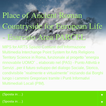
Place of Ancient Roman
Countryside for European Life
- Esarcato Area PARCEL
MIPS for ARTS Spazio Comune dell'Informazione
Multimedia Interchange Point System for Arts Religions
Territory Science in Roma, funzionale al progetto "energia
rinnovabile UOMO" .. elaborato nel (PAS) - Punto Attività e
Servizi ..per il futuro sviluppo del dialogo Sociale, Storico,
condivisibile "realmente e virtualmente" iniziando dai Borghi
lungo i cammini Gregoriani tramite i Punti Informativi
Multimediali Locali (PIM).
▼
▼