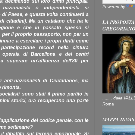
 decidendo sui loro diritti principali.
Powered by
re nazionalista o indipendentista si
o di Paese, e questa volta continuerà a
 di cittadini). Ma un catalano che ha le
LA PROPOSTA
 regione e che in passato spesso si
GREGORIAN
 per il proprio passaporto, non per un
nuare a esercitare i propri diritti come
artecipazione record nella cintura
e operaia di Barcellona e dei centri
a superare un'affluenza dell'80 per
i anti-nazionalisti di Ciudadanos, ma
te rimonta.
cialisti sono stati il primo partito in
........ dalla V
nimi storici, ora recuperano una parte
Roma
MAPPA INVAS
applicazione del codice penale, con le
ltime settimane?
 il dibattito sul terreno emozionale. Si