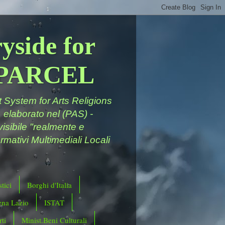
yside for
a PARCEL
System for Arts Religions
 elaborato nel (PAS) -
ivisibile "realmente e
rmativi Multimediali Locali
tici
Borghi d'Italia
ena Lazio
ISTAT
ti
Minist.Beni Culturali