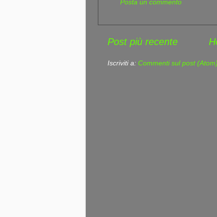
Posta un commento
Post più recente
H
Iscriviti a:
Commenti sul post (Atom