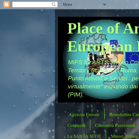
Place of A
European 
MIPS for ARTS Spazio Comu
Territory Science in Roma,
Punto Attività e Servizi ..p
virtualmente" iniziando dai
(PIM).
Agenzia Entrate
Benedettini Ca
Coldiretti
Comunità Passionisti
La SANTA SEDE
Minist. Difesa