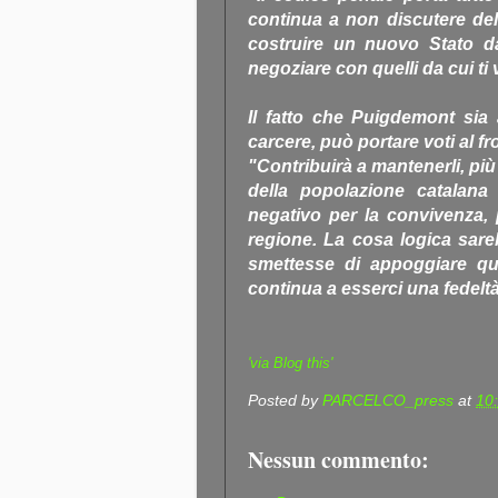
continua a non discutere dell
costruire un nuovo Stato da
negoziare con quelli da cui ti
Il fatto che Puigdemont sia 
carcere, può portare voti al f
"Contribuirà a mantenerli, pi
della popolazione catalana
negativo per la convivenza, 
regione. La cosa logica sareb
smettesse di appoggiare qu
continua a esserci una fedeltà
'via Blog this'
Posted by
PARCELCO_press
at
10
Nessun commento: