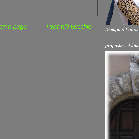
ome page
Post più vecchio
Dialogo & Forma
)
proposta... Ab