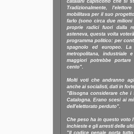
catalani capiscono che si sta
Tradizionalmente, l'eletto
mobilitava per il suo progett
farlo (sono circa due milioni
proprie radici fuori dalla
asteneva, questa volta voterà
programma politico: per conti
spagnolo ed europeo. La p
metropolitana, industriale 
maggiori potrebbe portare 
cento".
Molti voti che andranno agl
anche ai socialisti, dati in for
"Bisogna considerare che i so
Catalogna. Erano scesi ai mi
dell'elettorato perduto".
Che peso ha in questo voto l'
inchieste e gli arresti delle u
"Il codice penale porta tutto