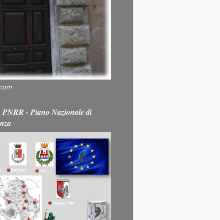
.com
PNRR - Piano Nazionale di
enza