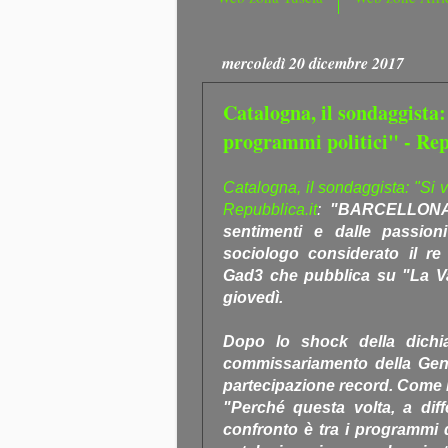
mercoledì 20 dicembre 2017
Catalogna, il sondaggista: 
programmi politici" - Rep
Catalogna, il sondaggista: "Si vo
Repubblica.it
:
"BARCELLONA -
sentimenti e dalle passioni
sociologo considerato il re 
Gad3 che pubblica su "La Van
giovedì.
Dopo lo shock della dichia
commissariamento della Gener
partecipazione record. Come 
"Perché questa volta, a diffe
confronto è tra i programmi d