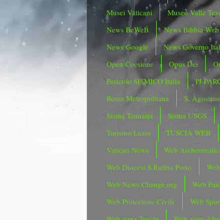
Musei Vaticani
Museo Valle Tev
News BeWeB
News Bibbia Web
News Google
News Governo Ita
Open Coesione
Opus Dei
Or
Pericolo SISMICO Italia
PJ PAR
Roma Metropolitana
S. Agostin
Sisma Tsunami
Sisma USGS
Turismo Lazio
TUSCIA WEB
Vatican News
Web Archeomatic
Web Diocesi S.Rufina Porto
Web
Web News Change.org
Web Parc
Web Protezione Civile
Web Spor
Web zona Tuscia
Web zone Afri