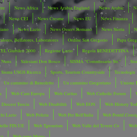
ere
News Africa
News Arabia England
News Arabic
N
News CEI
News Cresme
News EU
News Finanza
liano
News Lazio
News Osserv.Romano
News Storia
N
atores, Bellatores, Laboratores
Ordine San Gregorio
Papa Greg
CEL Giubileo 2000
Regione Lazio
Regola BENEDETTINA
o Nuns
Salesiani Don Bosco
SISMA "Commissario Str."
Sis
Sisma USGS Ricerca
Sports, Tourism Countryside
Tecnologie
Un cammino di Benedetto
Un cammino Gregoriano
Unione 
a
Web Cam Europa
Web Caritas
Web Catholic Forum
 Diocesi Tuscia
Web Disabilità
Web EON
Web History To
hi Lazio
Web Polizia
Web Per Bell'Italia
Web Pontif.Consig
tello FIN.UE
Web Tgtourism
Web Valle del Tevere Co
Web
ca
Web zone Meteo