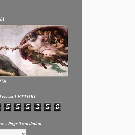
NA
ITA
e Accessi LETTORI
5
5
5
3
5
0
ne - Page Translation