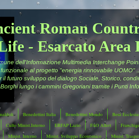
ncient Roman Countr
Life - Esarcato Are
ne dell'Informazione Multimedia Interchange Point 
 funzionale al progetto "energia rinnovabile UOMO" ..
er il futuro sviluppo del dialogo Sociale, Storico, cond
 Borghi lungo i cammini Gregoriani tramite i Punti Info
maldoli
Benedettini Italia
Benedettini Mondo
Beni Ecclesias
Culto Minist.Interno
ERFAP Lazio
FAO Allert
Franchig
Minist. Interno
Minist. Sviluppo Economico
Minist. Traspor