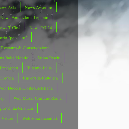
ews Asia
News Avvenire
News Fondazione Lepanto
ews T Cina
News TG 24
orio "pensiero"
Restauro & Conservazione
ma Italia Mondo
Sisma Rischi
 Emergenti
Turismo Italia
Europea
Università Cattolica
Web Diocesi Civita Castellana
day
Web Musei Comune Roma
lio Unità Cristiani
 Visure
Web zona Incentivi