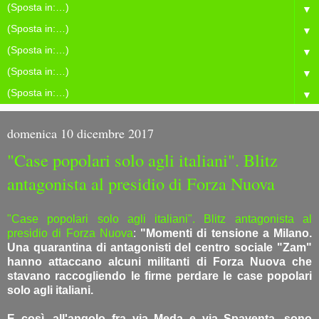
▼
▼
▼
▼
▼
domenica 10 dicembre 2017
"Case popolari solo agli italiani". Blitz
antagonista al presidio di Forza Nuova
"Case popolari solo agli italiani". Blitz antagonista al
presidio di Forza Nuova
:
"Momenti di tensione a Milano.
Una quarantina di antagonisti del centro sociale "Zam"
hanno attaccano alcuni militanti di Forza Nuova che
stavano raccogliendo le firme perdare le case popolari
solo agli italiani.
E così, all'angolo fra via Meda e via Spaventa, sono