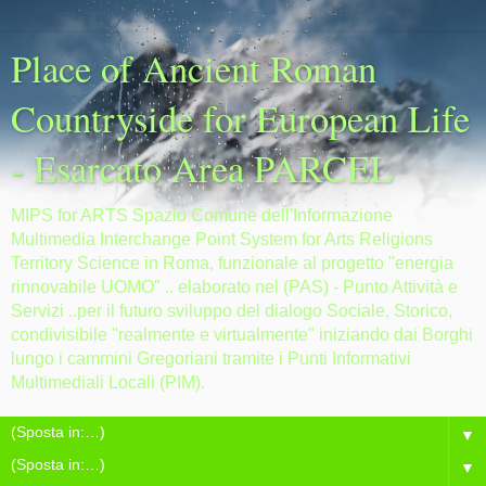
Place of Ancient Roman
Countryside for European Life
- Esarcato Area PARCEL
MIPS for ARTS Spazio Comune dell'Informazione
Multimedia Interchange Point System for Arts Religions
Territory Science in Roma, funzionale al progetto "energia
rinnovabile UOMO" .. elaborato nel (PAS) - Punto Attività e
Servizi ..per il futuro sviluppo del dialogo Sociale, Storico,
condivisibile "realmente e virtualmente" iniziando dai Borghi
lungo i cammini Gregoriani tramite i Punti Informativi
Multimediali Locali (PIM).
▼
▼