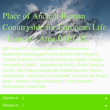
Place of Ancient Roman
Countryside for European Life
- Esarcato Area PARCEL
MIPS for ARTS Spazio Comune dell'Informazione
Multimedia Interchange Point System for Arts Religions
Territory Science in Roma, funzionale al progetto "energia
rinnovabile UOMO" .. elaborato nel (PAS) - Punto Attività e
Servizi ..per il futuro sviluppo del dialogo Sociale, Storico,
condivisibile "realmente e virtualmente" iniziando dai Borghi
lungo i cammini Gregoriani tramite i Punti Informativi
Multimediali Locali (PIM).
▼
▼