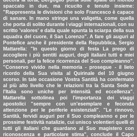
spaccato in due, ma ricucito e tenuto insieme:
"Rappresenta le divisioni che solo Francesco è capace
di sanare. In mano stringe una valigetta, come quella
che porta di solito durante i viaggi internazionali, con su
scritto 'valores' e dalla quale spunta la sciarpa della sua
squadra del cuore, il San Lorenzo". A fare gli auguri al
Pontefice anche il presidente della Repubblica, Sergio
Mattarella: "In questo giorno di festa La prego di
accogliere i più sentiti auguri, degli italiani tutti e miei
personali, per la felice ricorrenza del Suo compleanno".
"Conservo vivido nella memoria - prosegue - il lieto
ricordo della Sua visita al Quirinale del 10 giugno
scorso. In tale occasione Vostra Santità ha confermato
al più alto livello che le relazioni tra la Santa Sede e
l'Italia sono uniche per intensità ed eccellenza".
Mattarella sottolinea poi l'importanza dei viaggi
apostolici "sempre con un'esemplare e feconda
attenzione per le periferie esistenziali". "Le rinnovo,
Santità, fervidi auguri per il Suo compleanno e per le
prossime festività natalizie, cui unisco volentieri quelli di
tutti gli italiani che guardano al Suo magistero con
riconoscenza e particolare stima", conclude il Capo