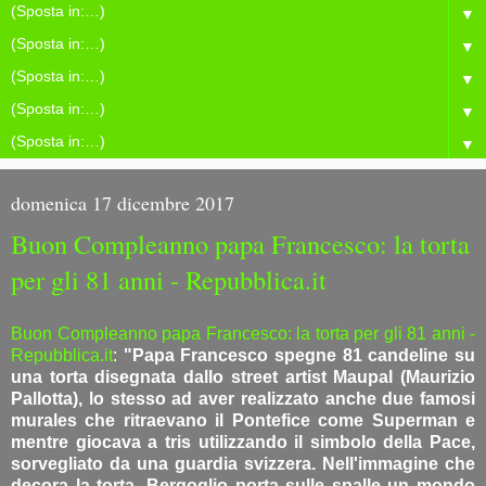
▼
▼
▼
▼
▼
domenica 17 dicembre 2017
Buon Compleanno papa Francesco: la torta
per gli 81 anni - Repubblica.it
Buon Compleanno papa Francesco: la torta per gli 81 anni -
Repubblica.it
:
"Papa Francesco spegne 81 candeline su
una torta disegnata dallo street artist Maupal (Maurizio
Pallotta), lo stesso ad aver realizzato anche due famosi
murales che ritraevano il Pontefice come Superman e
mentre giocava a tris utilizzando il simbolo della Pace,
sorvegliato da una guardia svizzera. Nell'immagine che
decora la torta, Bergoglio porta sulle spalle un mondo