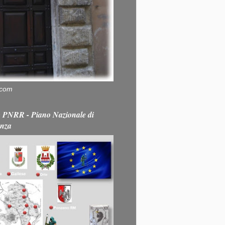
.com
PNRR - Piano Nazionale di
enza