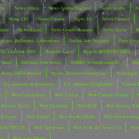
ere
News Africa
News Arabia England
News Arabic
N
News CEI
News Cresme
News EU
News Finanza
liano
News Lazio
News Osserv.Romano
News Storia
N
atores, Bellatores, Laboratores
Ordine San Gregorio
Papa Greg
CEL Giubileo 2000
Regione Lazio
Regola BENEDETTINA
o Nuns
Salesiani Don Bosco
SISMA "Commissario Str."
Sis
Sisma USGS Ricerca
Sports, Tourism Countryside
Tecnologie
Un cammino di Benedetto
Un cammino Gregoriano
Unione 
a
Web Cam Europa
Web Caritas
Web Catholic Forum
 Diocesi Tuscia
Web Disabilità
Web EON
Web History To
hi Lazio
Web Polizia
Web Per Bell'Italia
Web Pontif.Consig
tello FIN.UE
Web Tgtourism
Web Valle del Tevere Co
Web
ca
Web zone Meteo