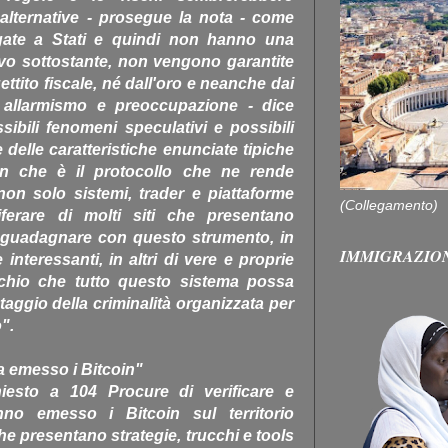
alternative - prosegue la nota - come
egate a Stati e quindi non hanno una
vo sottostante, non vengono garantite
ttito fiscale, né dall'oro e neanche dai
re allarmismo e preoccupazione - dice
ibili fenomeni speculativi e possibili
e delle caratteristiche enunciate tipiche
in che è il protocollo che ne rende
, non solo sistemi, trader e piattaforme
(Collegamento)
iferare di molti siti che presentano
er guadagnare con questo strumento, in
IMMIGRAZIO
e interessanti, in altri di vere e proprie
ischio che tutto questo sistema possa
taggio della criminalità organizzata per
".
a emesso i Bitcoin"
esto a 104 Procure di verificare e
nno emesso i Bitcoin sul territorio
he presentano strategie, trucchi e tools