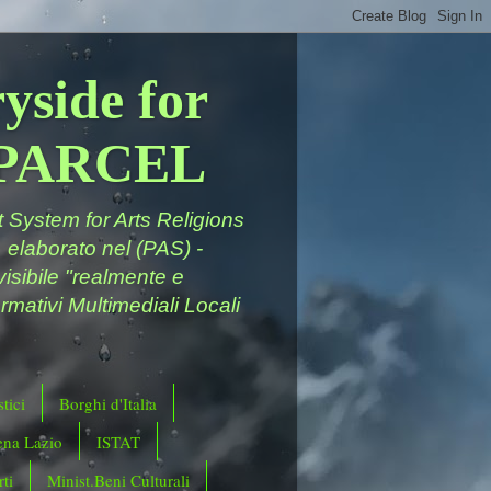
yside for
a PARCEL
System for Arts Religions
 elaborato nel (PAS) -
ivisibile "realmente e
rmativi Multimediali Locali
tici
Borghi d'Italia
ena Lazio
ISTAT
ti
Minist.Beni Culturali