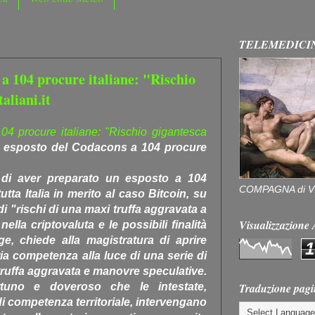
TELEMEDICI
 a 104 procure italiane: "Rischio
aliani.it
04 procure italiane: "Rischio gigantesca
, esposto del Codacons a 104 procure
di aver preparato un esposto a 104
COMPAGNA di V
tta Italia in merito al caso Bitcoin, su
i "rischi di una maxi truffa aggravata a
Visualizzazion
nella criptovaluta e le possibili finalità
gge, chiede alla magistratura di aprire
1
pria competenza alla luce di una serie di
 truffa aggravata e manovre speculative.
Traduzione pagi
tuno e doveroso che le intestate,
i competenza territoriale, intervengano