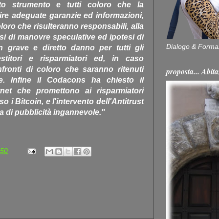
o strumento e tutti coloro che la
re adeguate garanzie ed informazioni,
oloro che risulteranno responsabili, alla
si di manovre speculative ed ipotesi di
Dialogo & Forma
n grave e diretto danno per tutti gli
vestitori e risparmiatori ed, in caso
nfronti di coloro che saranno ritenuti
proposta... Ab
le. Infine il Codacons ha chiesto il
rnet che promettono ai risparmiatori
 i Bitcoin, e l'intervento dell'Antitrust
a di pubblicità ingannevole."
:50