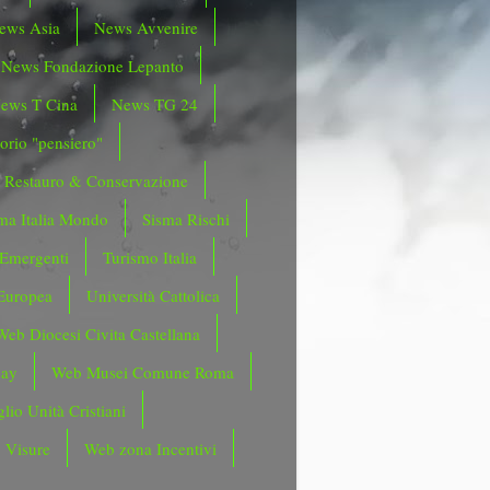
ews Asia
News Avvenire
News Fondazione Lepanto
ews T Cina
News TG 24
orio "pensiero"
Restauro & Conservazione
ma Italia Mondo
Sisma Rischi
 Emergenti
Turismo Italia
Europea
Università Cattolica
Web Diocesi Civita Castellana
day
Web Musei Comune Roma
lio Unità Cristiani
 Visure
Web zona Incentivi