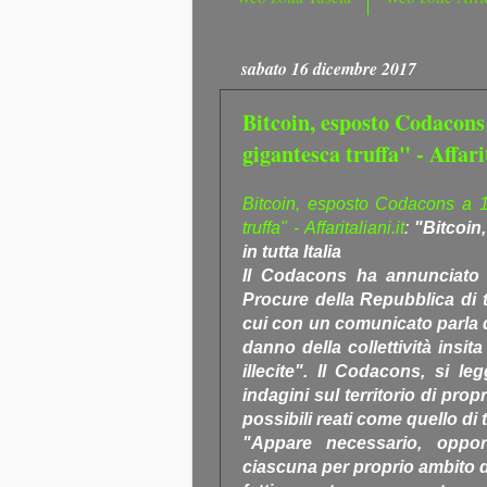
sabato 16 dicembre 2017
Bitcoin, esposto Codacons
gigantesca truffa" - Affarit
Bitcoin, esposto Codacons a 1
truffa" - Affaritaliani.it
:
"Bitcoin
in tutta Italia
Il Codacons ha annunciato 
Procure della Repubblica di tu
cui con un comunicato parla d
danno della collettività insita 
illecite". Il Codacons, si le
indagini sul territorio di pro
possibili reati come quello di
"Appare necessario, oppor
ciascuna per proprio ambito d