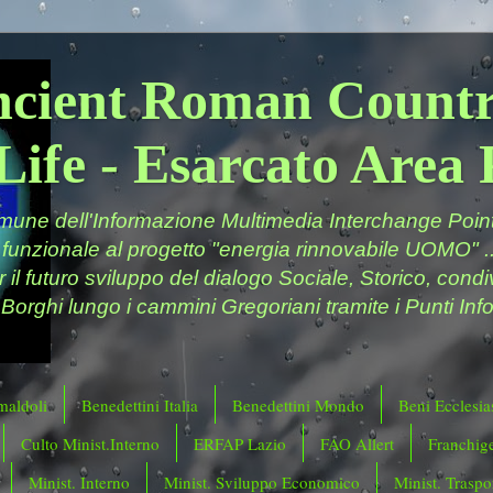
ncient Roman Countr
Life - Esarcato Are
ne dell'Informazione Multimedia Interchange Point 
 funzionale al progetto "energia rinnovabile UOMO" ..
er il futuro sviluppo del dialogo Sociale, Storico, cond
 Borghi lungo i cammini Gregoriani tramite i Punti Info
maldoli
Benedettini Italia
Benedettini Mondo
Beni Ecclesias
Culto Minist.Interno
ERFAP Lazio
FAO Allert
Franchig
Minist. Interno
Minist. Sviluppo Economico
Minist. Traspor