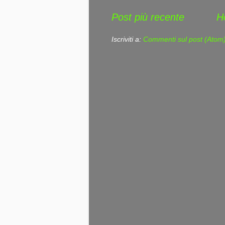
Post più recente
H
Iscriviti a:
Commenti sul post (Atom