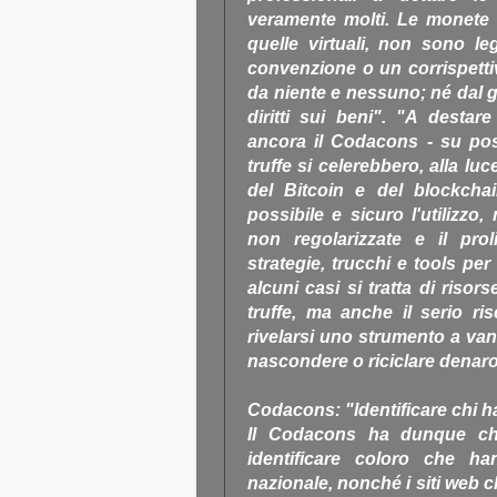
veramente molti. Le monete 
quelle virtuali, non sono l
convenzione o un corrispetti
da niente e nessuno; né dal ge
diritti sui beni". "A desta
ancora il Codacons - su poss
truffe si celerebbero, alla luc
del Bitcoin e del blockcha
possibile e sicuro l'utilizzo
non regolarizzate e il prol
strategie, trucchi e tools p
alcuni casi si tratta di risors
truffe, ma anche il serio r
rivelarsi uno strumento a van
nascondere o riciclare denaro
Codacons: "Identificare chi h
Il Codacons ha dunque chi
identificare coloro che ha
nazionale, nonché i siti web c