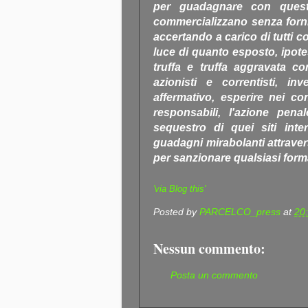
per guadagnare con quest
commercializzano senza forni
accertando a carico di tutti c
luce di quanto esposto, ipote
truffa e truffa aggravata co
azionisti e correntisti, in
affermativo, esperire nei co
responsabili, l'azione pena
sequestro di quei siti inte
guadagni mirabolanti attraverso
per sanzionare qualsiasi form
'via Blog this'
Posted by
PARCELCO_press
at
20
Nessun commento:
Posta un commento