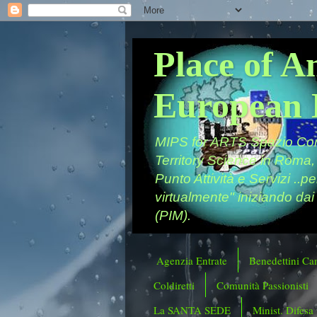
Place of A
European 
MIPS for ARTS Spazio Comu
Territory Science in Roma,
Punto Attività e Servizi ..p
virtualmente" iniziando dai
(PIM).
Agenzia Entrate
Benedettini Ca
Coldiretti
Comunità Passionisti
La SANTA SEDE
Minist. Difesa