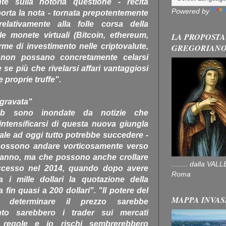
te sulla notoria questione - recita
Powered by
orta la nota - tornata prepotentemente
elativamente alla folle corsa della
e monete virtuali (Bitcoin, ethereum,
LA PROPOSTA
orme di investimento nelle criptovalute,
GREGORIAN
n non possano concretamente celarsi
 se più che rivelarsi affari vantaggiosi
 proprie truffe".
ggravata"
eb sono inondate da notizie che
ntensificarsi di questa nuova giungla
quale ad oggi tutto potrebbe succedere -
 possono andare vorticosamente verso
t'anno, ma che possono anche crollare
........ dalla V
cesso nel 2014, quando dopo avere
Roma
 i mille dollari la quotazione della
 fin quasi a 200 dollari". "Il potere del
MAPPA INVAS
el determinare il prezzo sarebbe
to sarebbero i trader sui mercati
e regole e io rischi sembrerebbero