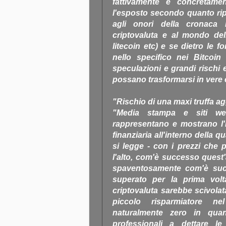
fattivamente e concretamen
l'esposto secondo quanto rip
agli onori della cronaca r
criptovaluta e al mondo dell
litecoin etc) e se dietro le f
nello specifico nei Bitcoi
speculazioni e grandi rischi e
possano trasformarsi in vere e
"Rischio di una maxi truffa a
"Media stampa e siti w
rappresentano e mostrano l'i
finanziaria all'interno della 
si legge - con i prezzi che
l'alto, com'è successo ques
spaventosamente com'è suc
superato per la prima volta
criptovaluta sarebbe scivolata
piccolo risparmiatore n
naturalmente zero in quan
professionali a dettare l