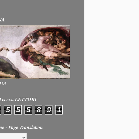
NA
ITA
e Accessi LETTORI
5
5
5
8
9
1
ne - Page Translation