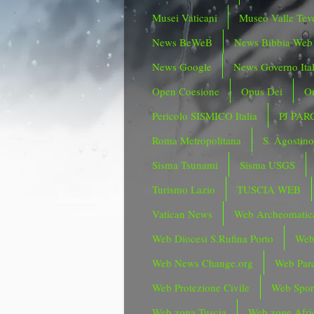
Musei Vaticani
Museo Valle Tev
News BeWeB
News Bibbia Web
News Google
News Governo Ita
Open Coesione
Opus Dei
Or
Pericolo SISMICO Italia
PJ PAR
Roma Metropolitana
S. Agostin
Sisma Tsunami
Sisma USGS
Turismo Lazio
TUSCIA WEB
Vatican News
Web Archeomatic
Web Diocesi S.Rufina Porto
Web
Web News Change.org
Web Parc
Web Protezione Civile
Web Spor
Web zona Tuscia
Web zone Afri